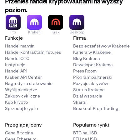
Przenieś handel kryptowalutami na wyższy
poziom.
Pro
Kraken
Krak
Desktop
Funkcje
Firma
Handel margin
Bezpieczeństwo w Krakenie
Handel kontraktami futures
Kariera w Krakenie
Handel OTC
Blog Krakena
Instytucje
Deweloper Krakena
Handel API
Press Room
Kraken API Center
Program partnerski
Nagrody za stakowanie
Pozycje aktywów
Wyślij pieniądze
Status Krakena
Zakupy cykliczne
Dział wsparcia
Kup krypto
Skargi
Sprzedaj krypto
Breakout Prop Trading
Przeglądaj ceny
Popularne rynki
Cena Bitcoina
BTC na USD
Cena Ethereum
ETH na USD