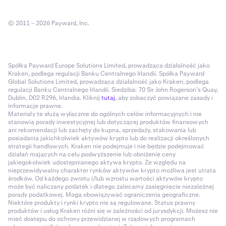
© 2011 – 2026 Payward, Inc.
Spółka Payward Europe Solutions Limited, prowadząca działalność jako
Kraken, podlega regulacji Banku Centralnego Irlandii. Spółka Payward
Global Solutions Limited, prowadząca działalność jako Kraken, podlega
regulacji Banku Centralnego Irlandii. Siedziba: 70 Sir John Rogerson’s Quay,
Dublin, D02 R296, Irlandia. Kliknij
tutaj
, aby zobaczyć powiązane zasady i
informacje prawne.
Materiały te służą wyłącznie do ogólnych celów informacyjnych i nie
stanowią porady inwestycyjnej lub dotyczącej produktów finansowych
ani rekomendacji lub zachęty do kupna, sprzedaży, stakowania lub
posiadania jakichkolwiek aktywów krypto lub do realizacji określonych
strategii handlowych. Kraken nie podejmuje i nie będzie podejmować
działań mających na celu podwyższenie lub obniżenie ceny
jakiegokolwiek udostępnianego aktywa krypto. Ze względu na
nieprzewidywalny charakter rynków aktywów krypto możliwa jest utrata
środków. Od każdego zwrotu i/lub wzrostu wartości aktywów krypto
może być naliczany podatek i dlatego zalecamy zasięgnięcie niezależnej
porady podatkowej. Mogą obowiązywać ograniczenia geograficzne.
Niektóre produkty i rynki krypto nie są regulowane. Status prawny
produktów i usług Kraken różni się w zależności od jurysdykcji. Możesz nie
mieć dostępu do ochrony przewidzianej w rządowych programach