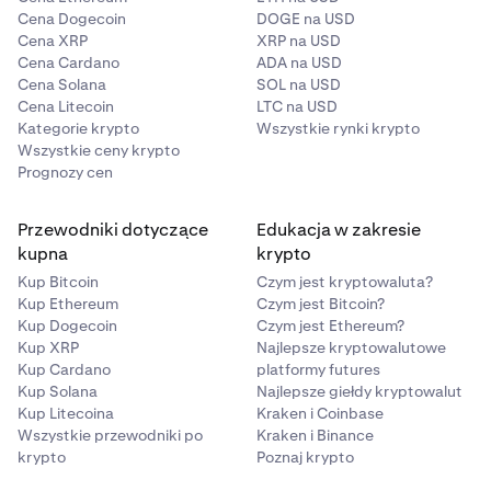
Cena Dogecoin
DOGE na USD
Cena XRP
XRP na USD
Cena Cardano
ADA na USD
Cena Solana
SOL na USD
Cena Litecoin
LTC na USD
Kategorie krypto
Wszystkie rynki krypto
Wszystkie ceny krypto
Prognozy cen
Przewodniki dotyczące
Edukacja w zakresie
kupna
krypto
Kup Bitcoin
Czym jest kryptowaluta?
Kup Ethereum
Czym jest Bitcoin?
Kup Dogecoin
Czym jest Ethereum?
Kup XRP
Najlepsze kryptowalutowe
Kup Cardano
platformy futures
Kup Solana
Najlepsze giełdy kryptowalut
Kup Litecoina
Kraken i Coinbase
Wszystkie przewodniki po
Kraken i Binance
krypto
Poznaj krypto