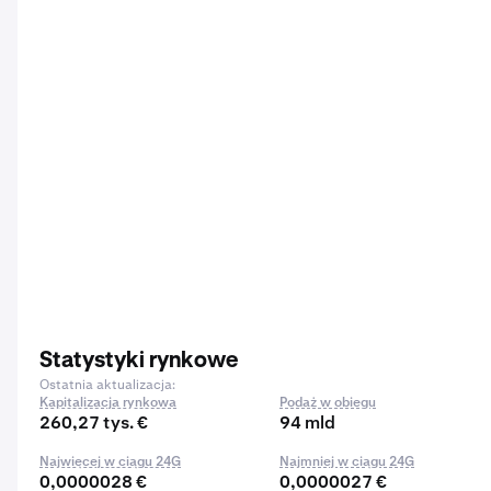
Statystyki rynkowe
Ostatnia aktualizacja:
Kapitalizacja rynkowa
Podaż w obiegu
260,27 tys. €
94 mld
Najwięcej w ciągu 24G
Najmniej w ciągu 24G
0,0000028 €
0,0000027 €