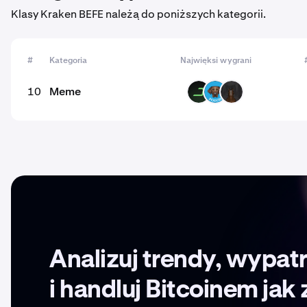
Klasy Kraken BEFE należą do poniższych kategorii.
#
Kategoria
Najwięksi wygrani
10
Meme
DARK
POOCH
HORSE
Analizuj trendy, wypatr
i handluj Bitcoinem ja