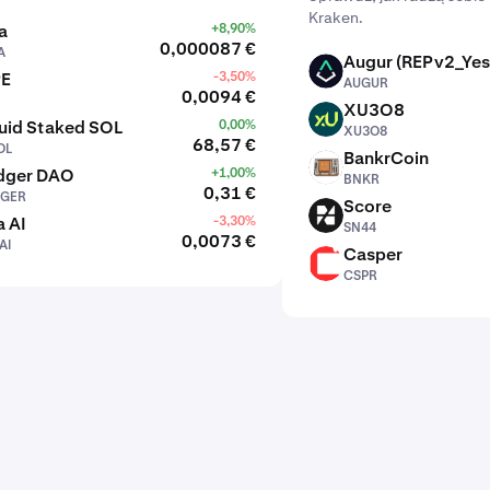
Kraken.
a
+8,90%
0,000087 €
A
Augur (REPv2_Yes
AUGUR
PE
-3,50%
AUGUR
0,0094 €
XU3O8
XU3O8
uid Staked SOL
0,00%
XU3O8
68,57 €
OL
BankrCoin
BNKR
dger DAO
+1,00%
BNKR
0,31 €
GER
Score
SN44
 AI
-3,30%
SN44
0,0073 €
AI
Casper
CSPR
CSPR