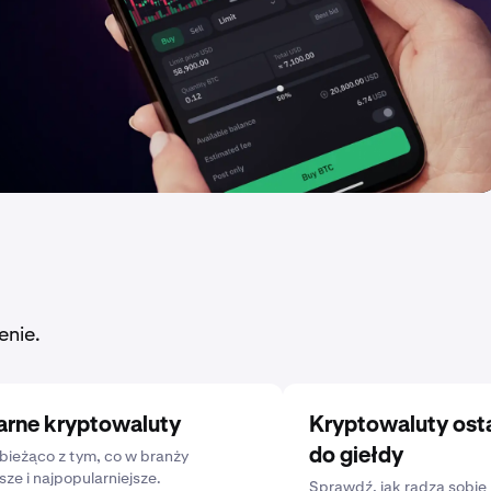
enie.
arne kryptowaluty
Kryptowaluty ost
do giełdy
bieżąco z tym, co w branży
sze i najpopularniejsze.
Sprawdź, jak radzą sobie 