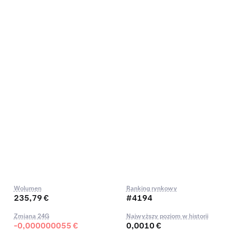
Wolumen
Ranking rynkowy
235,79 €
#4194
Zmiana 24G
Najwyższy poziom w historii
-0,000000055 €
0,0010 €