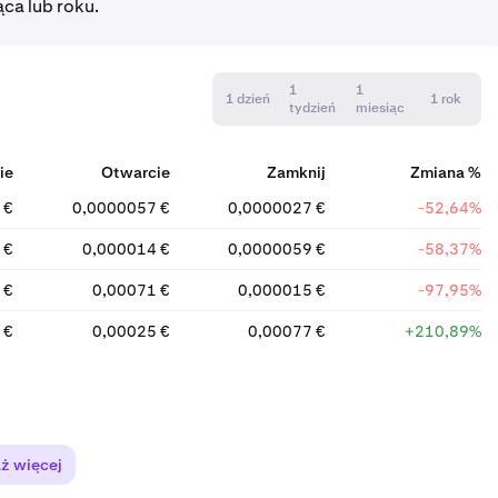
ąca lub roku.
1
1
1 dzień
1 rok
tydzień
miesiąc
ie
Otwarcie
Zamknij
Zmiana %
 €
0,0000057 €
0,0000027 €
-52,64%
 €
0,000014 €
0,0000059 €
-58,37%
 €
0,00071 €
0,000015 €
-97,95%
 €
0,00025 €
0,00077 €
+210,89%
ż więcej