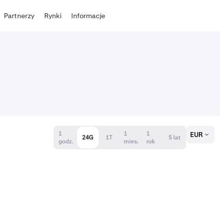
Partnerzy
Rynki
Informacje
1
1
1
EUR
24G
1T
5 lat
godz.
mies.
rok