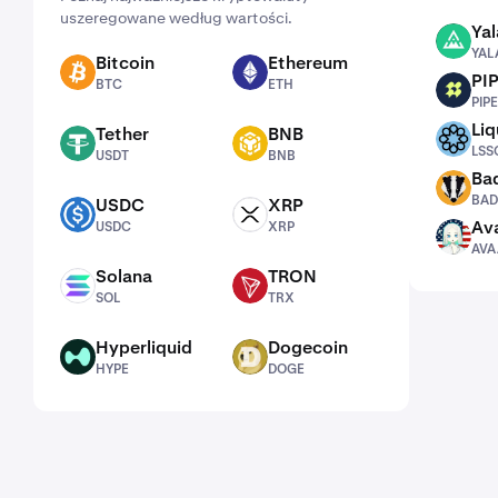
uszeregowane według wartości.
Yal
YALA
YAL
Bitcoin
Ethereum
BTC
ETH
PI
BTC
ETH
PIPE
PIPE
Liq
Tether
BNB
LSSOL
USDT
BNB
LSS
USDT
BNB
Ba
BADGER
BAD
USDC
XRP
USDC
XRP
Ava
USDC
XRP
AVAAI
AVA
Solana
TRON
SOL
TRX
SOL
TRX
Hyperliquid
Dogecoin
HYPE
DOGE
HYPE
DOGE