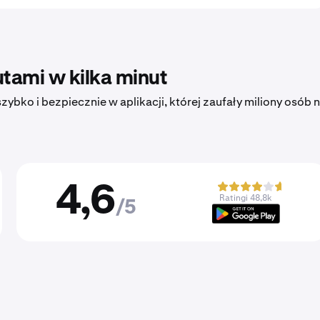
tami w kilka minut
ybko i bezpiecznie w aplikacji, której zaufały miliony osób 
4,6
Ratingi 48,8k
/5