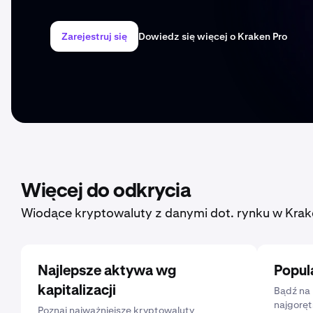
Zarejestruj się
Dowiedz się więcej o Kraken Pro
Więcej do odkrycia
Wiodące kryptowaluty z danymi dot. rynku w Krak
Najlepsze aktywa wg
Popul
kapitalizacji
Bądź na 
najgoręt
Poznaj najważniejsze kryptowaluty