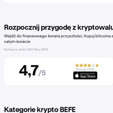
Rozpocznij przygodę z kryptowalu
Wejdź do finansowego świata przyszłości. Kupuj bitcoina sz
całym świecie
Rating na dzień
18th May 2026
4,7
Ratingi 25,0k
/5
Kategorie krypto BEFE