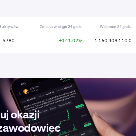
# aktywów
Zmiana w ciągu 24 godz.
Wolumen 24 godz.
5780
+141.02%
1 160 409 110 €
uj okazji
k zawodowiec