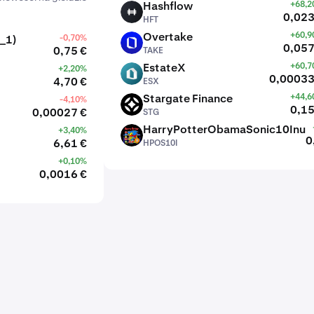
Hashflow
+68,
HFT
0,023
HFT
Overtake
+60,
_1)
-0,70%
TAKE
0,057
0,75 €
TAKE
EstateX
+60,
+2,20%
ESX
0,00033
4,70 €
ESX
Stargate Finance
+44,
-4,10%
STG
0,15
0,00027 €
STG
HarryPotterObamaSonic10Inu
+3,40%
HPOS10I
0
6,61 €
HPOS10I
+0,10%
0,0016 €