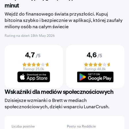
minut
Wejdź do finansowego świata przyszłości. Kupuj
bitcoina szybko i bezpiecznie w aplikacji, której zaufały
miliony osób na całym świecie
Rating na dzień
18th May 2026
4,7
4,6
/5
/5
Ratingi 25,0k
Ratingi 48,8k
Wskaźniki dla mediów społecznościowych
Dzisiejsze wzmianki o Brett w mediach
społecznościowych, dzięki wsparciu LunarCrush.
Liczba postów
Posty na Reddicie