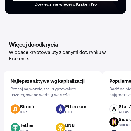
Dowiedz się więcej o Kraken Pro
Więcej do odkrycia
Wiodące kryptowaluty z danymi dot. rynku w
Krakenie.
Najlepsze aktywa wg kapitalizacji
Popularne
Poznaj najważniejsze kryptowaluty
Bądź na bie
uszeregowane według wartości.
najgorętsze
Bitcoin
Ethereum
Star 
BTC
ETH
ATLAS
BTC
ETH
ATLAS
Sidek
SIDEKICK
Tether
BNB
SIDEKI
USDT
BNB