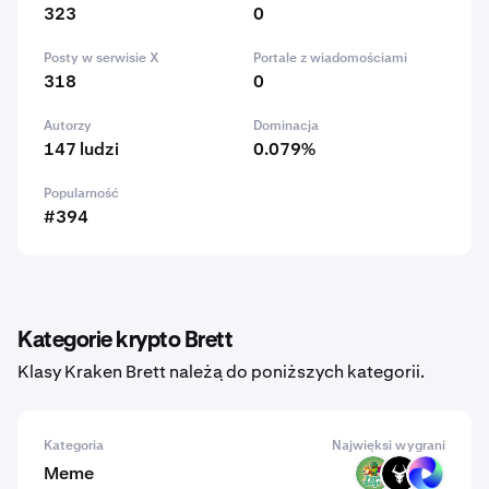
323
0
Posty w serwisie X
Portale z wiadomościami
318
0
Autorzy
Dominacja
147 ludzi
0.079%
Popularność
#394
Kategorie krypto Brett
Klasy Kraken Brett należą do poniższych kategorii.
Kategoria
Najwięksi wygrani
Meme
PODGE
BULL
TUT