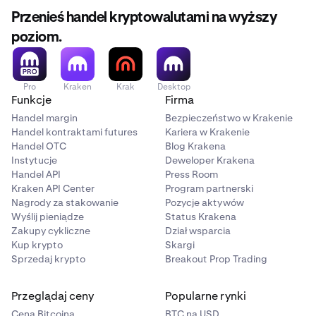
Przenieś handel kryptowalutami na wyższy
poziom.
Pro
Kraken
Krak
Desktop
Funkcje
Firma
Handel margin
Bezpieczeństwo w Krakenie
Handel kontraktami futures
Kariera w Krakenie
Handel OTC
Blog Krakena
Instytucje
Deweloper Krakena
Handel API
Press Room
Kraken API Center
Program partnerski
Nagrody za stakowanie
Pozycje aktywów
Wyślij pieniądze
Status Krakena
Zakupy cykliczne
Dział wsparcia
Kup krypto
Skargi
Sprzedaj krypto
Breakout Prop Trading
Przeglądaj ceny
Popularne rynki
Cena Bitcoina
BTC na USD