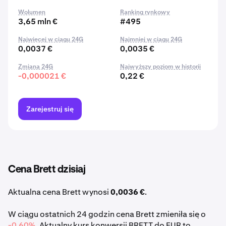
Wolumen
Ranking rynkowy
3,65 mln €
#495
Najwięcej w ciągu 24G
Najmniej w ciągu 24G
0,0037 €
0,0035 €
Zmiana 24G
Najwyższy poziom w historii
-0,000021 €
0,22 €
Zarejestruj się
Cena Brett dzisiaj
Aktualna cena Brett wynosi
0,0036 €
.
W ciągu ostatnich 24 godzin cena Brett zmieniła się o
-0,60%
. Aktualny kurs konwersji BRETT do EUR to