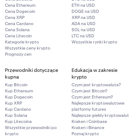
Cena Ethereum
ETH na USD
Cena Dogecoin
DOGE na USD
Cena XRP
XRP na USD
Cena Cardano
ADA na USD
Cena Solana
SOL na USD
Cena Litecoin
LTC na USD
Kategorie krypto
Wszystkie rynki krypto
Wszystkie ceny krypto
Prognozy cen
Przewodniki dotyczące
Edukacja w zakresie
kupna
krypto
Kup Bitcoin
Czym jest kryptowaluta?
Kup Ethereum
Czym jest Bitcoin?
Kup Dogecoin
Czym jest Ethereum?
Kup XRP
Najlepsze kryptowalutowe
Kup Cardano
platformy futures
Kup Solana
Najlepsze giełdy kryptowalut
Kup Litecoina
Kraken i Coinbase
Wszystkie przewodniki po
Kraken i Binance
krypto
Poznaj krypto