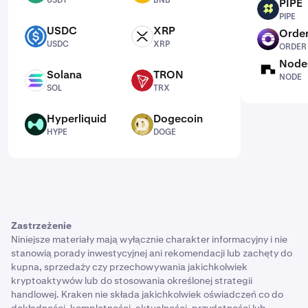
USDT
BNB
PIPE
PIPE
PIPE
USDC
XRP
Order
USDC
XRP
ORDER
USDC
XRP
ORDER
Node
NODE
Solana
TRON
NODE
SOL
TRX
SOL
TRX
Hyperliquid
Dogecoin
HYPE
DOGE
HYPE
DOGE
Zastrzeżenie
Niniejsze materiały mają wyłącznie charakter informacyjny i nie
stanowią porady inwestycyjnej ani rekomendacji lub zachęty do
kupna, sprzedaży czy przechowywania jakichkolwiek
kryptoaktywów lub do stosowania określonej strategii
handlowej. Kraken nie składa jakichkolwiek oświadczeń co do