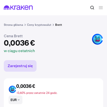
0,0036 €
Kup BRETT
w ciągu ostatnich
Strona główna
Ceny kryptowalut
Brett
Cena Brett
BRETT
0,0036 €
w ciągu ostatnich
Zarejestruj się
0,0036 €
BRETT
-0,60% przez ostatnie 24 godz.
EUR