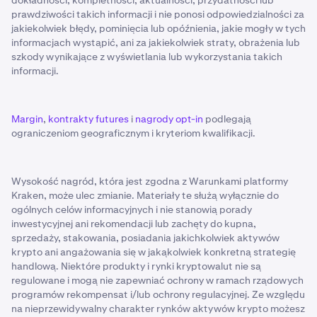
dokładności, kompletności, aktualności, przydatności lub
prawdziwości takich informacji i nie ponosi odpowiedzialności za
jakiekolwiek błędy, pominięcia lub opóźnienia, jakie mogły w tych
informacjach wystąpić, ani za jakiekolwiek straty, obrażenia lub
szkody wynikające z wyświetlania lub wykorzystania takich
informacji.
Margin
,
kontrakty futures
i
nagrody opt-in
podlegają
ograniczeniom geograficznym i kryteriom kwalifikacji.
Wysokość nagród, która jest zgodna z Warunkami platformy
Kraken, może ulec zmianie. Materiały te służą wyłącznie do
ogólnych celów informacyjnych i nie stanowią porady
inwestycyjnej ani rekomendacji lub zachęty do kupna,
sprzedaży, stakowania, posiadania jakichkolwiek aktywów
krypto ani angażowania się w jakąkolwiek konkretną strategię
handlową. Niektóre produkty i rynki kryptowalut nie są
regulowane i mogą nie zapewniać ochrony w ramach rządowych
programów rekompensat i/lub ochrony regulacyjnej. Ze względu
na nieprzewidywalny charakter rynków aktywów krypto możesz