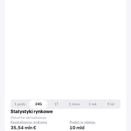
1 godz.
24G
1T
1 mies.
1 rok
5 lat
Statystyki rynkowe
Ostatnia aktualizacja:
Kapitalizacja rynkowa
Podaż w obiegu
35,54 mln €
10 mld