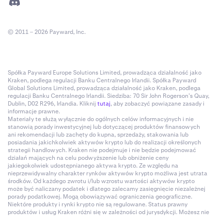
© 2011 – 2026 Payward, Inc.
Spółka Payward Europe Solutions Limited, prowadząca działalność jako
Kraken, podlega regulacji Banku Centralnego Irlandii. Spółka Payward
Global Solutions Limited, prowadząca działalność jako Kraken, podlega
regulacji Banku Centralnego Irlandii. Siedziba: 70 Sir John Rogerson’s Quay,
Dublin, D02 R296, Irlandia. Kliknij
tutaj
, aby zobaczyć powiązane zasady i
informacje prawne.
Materiały te służą wyłącznie do ogólnych celów informacyjnych i nie
stanowią porady inwestycyjnej lub dotyczącej produktów finansowych
ani rekomendacji lub zachęty do kupna, sprzedaży, stakowania lub
posiadania jakichkolwiek aktywów krypto lub do realizacji określonych
strategii handlowych. Kraken nie podejmuje i nie będzie podejmować
działań mających na celu podwyższenie lub obniżenie ceny
jakiegokolwiek udostępnianego aktywa krypto. Ze względu na
nieprzewidywalny charakter rynków aktywów krypto możliwa jest utrata
środków. Od każdego zwrotu i/lub wzrostu wartości aktywów krypto
może być naliczany podatek i dlatego zalecamy zasięgnięcie niezależnej
porady podatkowej. Mogą obowiązywać ograniczenia geograficzne.
Niektóre produkty i rynki krypto nie są regulowane. Status prawny
produktów i usług Kraken różni się w zależności od jurysdykcji. Możesz nie