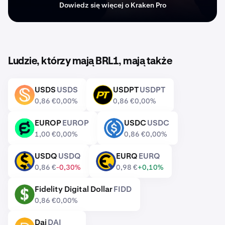
Dowiedz się więcej o Kraken Pro
Ludzie, którzy mają BRL1, mają także
USDS
USDS
USDPT
USDPT
USDS
USDPT
0,86 €
0,00%
0,86 €
0,00%
EUROP
EUROP
USDC
USDC
EUROP
USDC
1,00 €
0,00%
0,86 €
0,00%
USDQ
USDQ
EURQ
EURQ
USDQ
EURQ
0,86 €
-0,30%
0,98 €
+0,10%
Fidelity Digital Dollar
FIDD
FIDD
0,86 €
0,00%
Dai
DAI