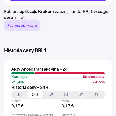
Pobierz
aplikację Kraken
i zacznij handel BRL1 w ciągu
paru minut
Pobierz aplikację
Historia ceny BRL1
Aktywność transakcyjna – 24H
Kupujący
Sprzedający
25,4%
74,6%
Historia ceny – 24H
1H
24H
1W
1M
1Y
5Y
Niskie
Maks.
0,17 €
0,17 €
Najwyższy poziom w historii
Otwarcie