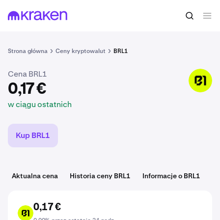
0,17 €
Kup BRL1
w ciągu ostatnich
Strona główna
Ceny kryptowalut
BRL1
Cena BRL1
BRL1
0,17 €
w ciągu ostatnich
Kup BRL1
Aktualna cena
Historia ceny BRL1
Informacje o BRL1
Ka
0,17 €
BRL1