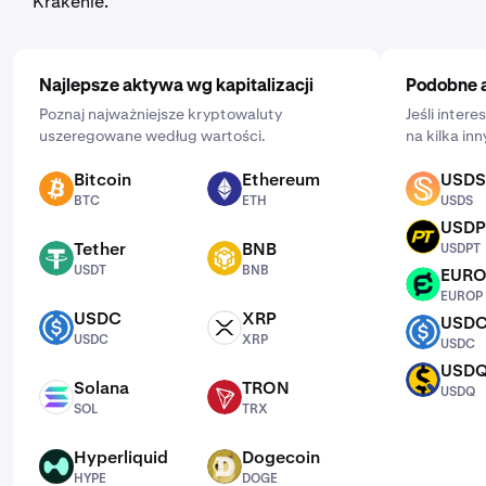
Krakenie.
Najlepsze aktywa wg kapitalizacji
Podobne 
Poznaj najważniejsze kryptowaluty
Jeśli inter
uszeregowane według wartości.
na kilka in
Bitcoin
Ethereum
USDS
BTC
ETH
USDS
BTC
ETH
USDS
USDP
USDPT
Tether
BNB
USDPT
USDT
BNB
USDT
BNB
EUR
EUROP
EUROP
USDC
XRP
USD
USDC
XRP
USDC
USDC
XRP
USDC
USD
USDQ
Solana
TRON
USDQ
SOL
TRX
SOL
TRX
Hyperliquid
Dogecoin
HYPE
DOGE
HYPE
DOGE