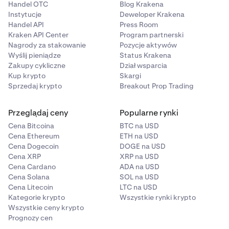
Handel OTC
Blog Krakena
Instytucje
Deweloper Krakena
Handel API
Press Room
Kraken API Center
Program partnerski
Nagrody za stakowanie
Pozycje aktywów
Wyślij pieniądze
Status Krakena
Zakupy cykliczne
Dział wsparcia
Kup krypto
Skargi
Sprzedaj krypto
Breakout Prop Trading
Przeglądaj ceny
Popularne rynki
Cena Bitcoina
BTC na USD
Cena Ethereum
ETH na USD
Cena Dogecoin
DOGE na USD
Cena XRP
XRP na USD
Cena Cardano
ADA na USD
Cena Solana
SOL na USD
Cena Litecoin
LTC na USD
Kategorie krypto
Wszystkie rynki krypto
Wszystkie ceny krypto
Prognozy cen