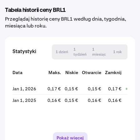
Tabela historii ceny BRL1
Przeglądaj historię ceny BRL1 według dnia, tygodnia,
miesiąca lub roku.
1
1
Statystyki
1 dzień
1 rok
tydzień
miesiąc
Data
Maks.
Niskie
Otwarcie
Zamknij
Zmia
Jan 1, 2026
0,17 €
0,15 €
0,15 €
0,17 €
+10,2
Jan 1, 2025
0,16 €
0,15 €
0,16 €
0,16 €
-2,4
Pokaż więcej