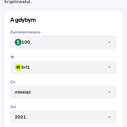
kryptowalut.
A gdybym
Zainwestowano
100
USD
W
brl1
BRL1
Co
miesiąc
Od
2021