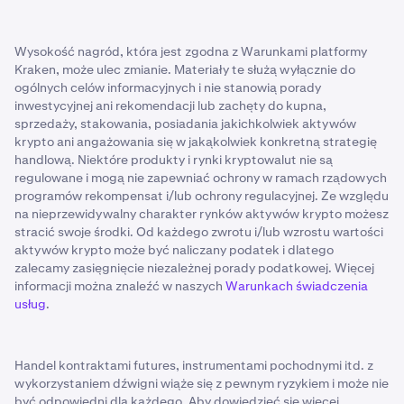
Wysokość nagród, która jest zgodna z Warunkami platformy
Kraken, może ulec zmianie. Materiały te służą wyłącznie do
ogólnych celów informacyjnych i nie stanowią porady
inwestycyjnej ani rekomendacji lub zachęty do kupna,
sprzedaży, stakowania, posiadania jakichkolwiek aktywów
krypto ani angażowania się w jakąkolwiek konkretną strategię
handlową. Niektóre produkty i rynki kryptowalut nie są
regulowane i mogą nie zapewniać ochrony w ramach rządowych
programów rekompensat i/lub ochrony regulacyjnej. Ze względu
na nieprzewidywalny charakter rynków aktywów krypto możesz
stracić swoje środki. Od każdego zwrotu i/lub wzrostu wartości
aktywów krypto może być naliczany podatek i dlatego
zalecamy zasięgnięcie niezależnej porady podatkowej. Więcej
informacji można znaleźć w naszych
Warunkach świadczenia
usług
.
Handel kontraktami futures, instrumentami pochodnymi itd. z
wykorzystaniem dźwigni wiąże się z pewnym ryzykiem i może nie
być odpowiedni dla każdego. Aby dowiedzieć się więcej,