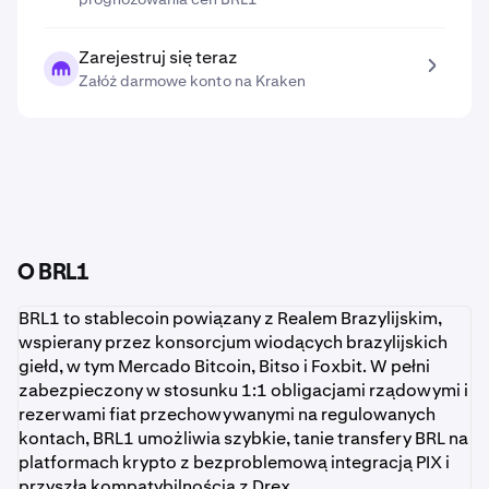
Zarejestruj się teraz
Załóż darmowe konto na Kraken
O BRL1
BRL1 to stablecoin powiązany z Realem Brazylijskim,
wspierany przez konsorcjum wiodących brazylijskich
giełd, w tym Mercado Bitcoin, Bitso i Foxbit. W pełni
zabezpieczony w stosunku 1:1 obligacjami rządowymi i
rezerwami fiat przechowywanymi na regulowanych
kontach, BRL1 umożliwia szybkie, tanie transfery BRL na
platformach krypto z bezproblemową integracją PIX i
przyszłą kompatybilnością z Drex.