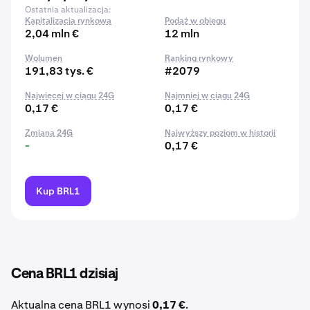
Ostatnia aktualizacja:
Kapitalizacja rynkowa
Podaż w obiegu
2,04 mln €
12 mln
Wolumen
Ranking rynkowy
191,83 tys. €
#2079
Najwięcej w ciągu 24G
Najmniej w ciągu 24G
0,17 €
0,17 €
Zmiana 24G
Najwyższy poziom w historii
-
0,17 €
Kup BRL1
Cena BRL1 dzisiaj
Aktualna cena BRL1 wynosi
0,17 €
.