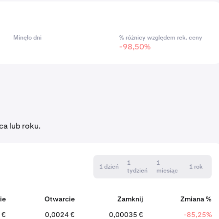
Minęło dni
% różnicy względem rek. ceny
-98,50%
ca lub roku.
1
1
1 dzień
1 rok
tydzień
miesiąc
ie
Otwarcie
Zamknij
Zmiana %
 €
0,0024 €
0,00035 €
-85,25%