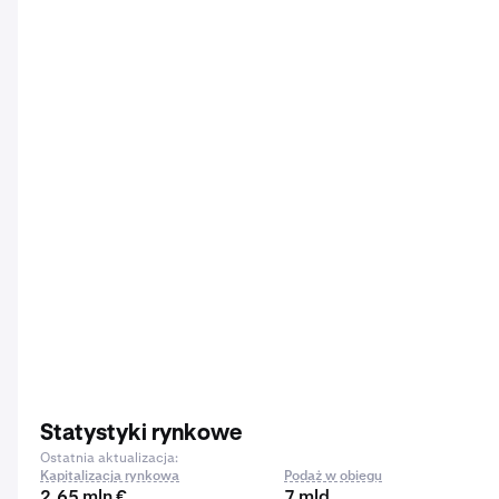
Statystyki rynkowe
Ostatnia aktualizacja:
Kapitalizacja rynkowa
Podaż w obiegu
2,65 mln €
7 mld