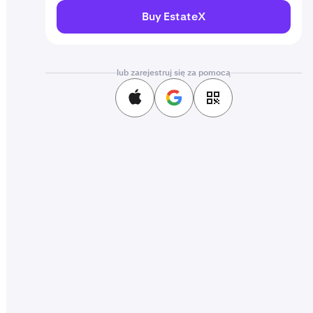
Buy EstateX
lub zarejestruj się za pomocą