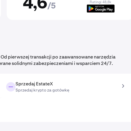
4,6
Ratingi 48,8k
/5
n
. Od pierwszej transakcji po zaawansowane narzędzia
erane solidnymi zabezpieczeniami i wsparciem 24/7.
Sprzedaj EstateX
Sprzedaj krypto za gotówkę