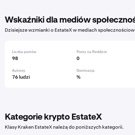
Wskaźniki dla mediów społeczno
Dzisiejsze wzmianki o EstateX w mediach społecznościowy
Liczba postów
Posty na Reddicie
98
0
Autorzy
Dominacja
76 ludzi
%
Kategorie krypto EstateX
Klasy Kraken EstateX należą do poniższych kategorii.