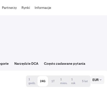
Partnerzy
Rynki
Informacje
gorie
Narzędzie DCA
Często zadawane pytania
1
1
1
EUR
24G
1T
5 lat
godz.
mies.
rok