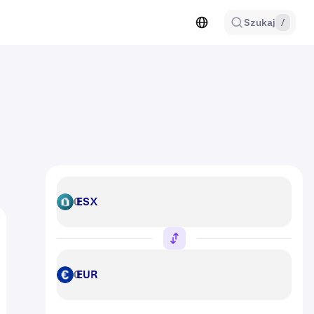
Szukaj
/
ESX
ESX
EUR
EUR