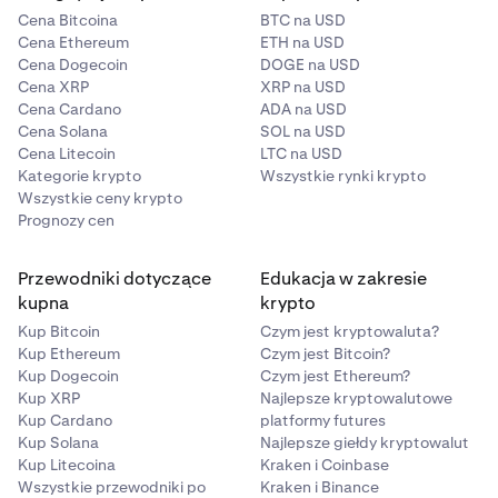
Cena Bitcoina
BTC na USD
Cena Ethereum
ETH na USD
Cena Dogecoin
DOGE na USD
Cena XRP
XRP na USD
Cena Cardano
ADA na USD
Cena Solana
SOL na USD
Cena Litecoin
LTC na USD
Kategorie krypto
Wszystkie rynki krypto
Wszystkie ceny krypto
Prognozy cen
Przewodniki dotyczące
Edukacja w zakresie
kupna
krypto
Kup Bitcoin
Czym jest kryptowaluta?
Kup Ethereum
Czym jest Bitcoin?
Kup Dogecoin
Czym jest Ethereum?
Kup XRP
Najlepsze kryptowalutowe
Kup Cardano
platformy futures
Kup Solana
Najlepsze giełdy kryptowalut
Kup Litecoina
Kraken i Coinbase
Wszystkie przewodniki po
Kraken i Binance