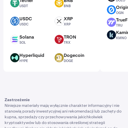
Tether
BNB
DOLO
USDT
BNB
USDT
BNB
Origi
OGN
OGN
USDC
XRP
TrueF
USDC
XRP
TRU
USDC
XRP
TRU
Kami
KMNO
Solana
TRON
KMNO
SOL
TRX
SOL
TRX
Hyperliquid
Dogecoin
HYPE
DOGE
HYPE
DOGE
Zastrzeżenie
Niniejsze materiały mają wyłącznie charakter informacyjny i nie
stanowią porady inwestycyjnej ani rekomendacji lub zachęty do
kupna, sprzedaży czy przechowywania jakichkolwiek
kryptoaktywów lub do stosowania określonej strategii