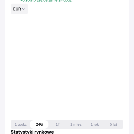
+0,90% przez ostatnie 24 godz.
EUR
1 godz.
24G
1T
1 mies.
1 rok
5 lat
Statystyki rynkowe