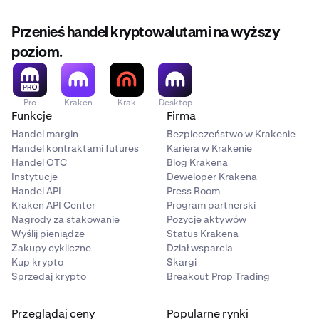
Przenieś handel kryptowalutami na wyższy
poziom.
Pro
Kraken
Krak
Desktop
Funkcje
Firma
Handel margin
Bezpieczeństwo w Krakenie
Handel kontraktami futures
Kariera w Krakenie
Handel OTC
Blog Krakena
Instytucje
Deweloper Krakena
Handel API
Press Room
Kraken API Center
Program partnerski
Nagrody za stakowanie
Pozycje aktywów
Wyślij pieniądze
Status Krakena
Zakupy cykliczne
Dział wsparcia
Kup krypto
Skargi
Sprzedaj krypto
Breakout Prop Trading
Przeglądaj ceny
Popularne rynki