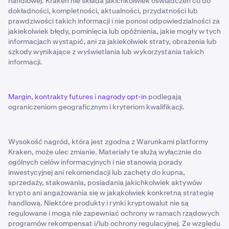
handlowej. Kraken nie składa jakichkolwiek oświadczeń co do
dokładności, kompletności, aktualności, przydatności lub
prawdziwości takich informacji i nie ponosi odpowiedzialności za
jakiekolwiek błędy, pominięcia lub opóźnienia, jakie mogły w tych
informacjach wystąpić, ani za jakiekolwiek straty, obrażenia lub
szkody wynikające z wyświetlania lub wykorzystania takich
informacji.
Margin
,
kontrakty futures
i
nagrody opt-in
podlegają
ograniczeniom geograficznym i kryteriom kwalifikacji.
Wysokość nagród, która jest zgodna z Warunkami platformy
Kraken, może ulec zmianie. Materiały te służą wyłącznie do
ogólnych celów informacyjnych i nie stanowią porady
inwestycyjnej ani rekomendacji lub zachęty do kupna,
sprzedaży, stakowania, posiadania jakichkolwiek aktywów
krypto ani angażowania się w jakąkolwiek konkretną strategię
handlową. Niektóre produkty i rynki kryptowalut nie są
regulowane i mogą nie zapewniać ochrony w ramach rządowych
programów rekompensat i/lub ochrony regulacyjnej. Ze względu