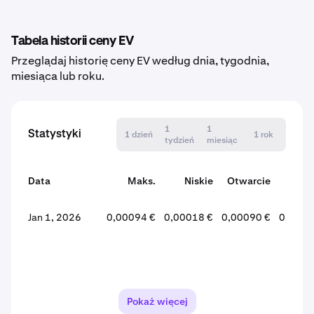
Tabela historii ceny EV
Przeglądaj historię ceny EV według dnia, tygodnia,
miesiąca lub roku.
1
1
Statystyki
1 dzień
1 rok
tydzień
miesiąc
Data
Maks.
Niskie
Otwarcie
Zamk
Jan 1, 2026
0,00094 €
0,00018 €
0,00090 €
0,0001
Pokaż więcej