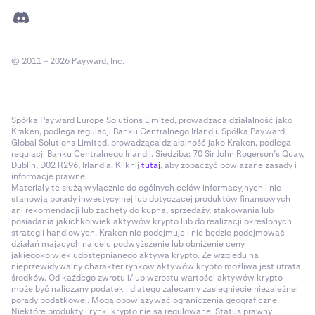
© 2011 – 2026 Payward, Inc.
Spółka Payward Europe Solutions Limited, prowadząca działalność jako
Kraken, podlega regulacji Banku Centralnego Irlandii. Spółka Payward
Global Solutions Limited, prowadząca działalność jako Kraken, podlega
regulacji Banku Centralnego Irlandii. Siedziba: 70 Sir John Rogerson’s Quay,
Dublin, D02 R296, Irlandia. Kliknij
tutaj
, aby zobaczyć powiązane zasady i
informacje prawne.
Materiały te służą wyłącznie do ogólnych celów informacyjnych i nie
stanowią porady inwestycyjnej lub dotyczącej produktów finansowych
ani rekomendacji lub zachęty do kupna, sprzedaży, stakowania lub
posiadania jakichkolwiek aktywów krypto lub do realizacji określonych
strategii handlowych. Kraken nie podejmuje i nie będzie podejmować
działań mających na celu podwyższenie lub obniżenie ceny
jakiegokolwiek udostępnianego aktywa krypto. Ze względu na
nieprzewidywalny charakter rynków aktywów krypto możliwa jest utrata
środków. Od każdego zwrotu i/lub wzrostu wartości aktywów krypto
może być naliczany podatek i dlatego zalecamy zasięgnięcie niezależnej
porady podatkowej. Mogą obowiązywać ograniczenia geograficzne.
Niektóre produkty i rynki krypto nie są regulowane. Status prawny