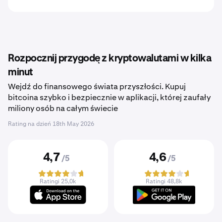
Rozpocznij przygodę z kryptowalutami w kilka
minut
Wejdź do finansowego świata przyszłości. Kupuj
bitcoina szybko i bezpiecznie w aplikacji, której zaufały
miliony osób na całym świecie
Rating na dzień
18th May 2026
4,7
4,6
/5
/5
Ratingi 25,0k
Ratingi 48,8k