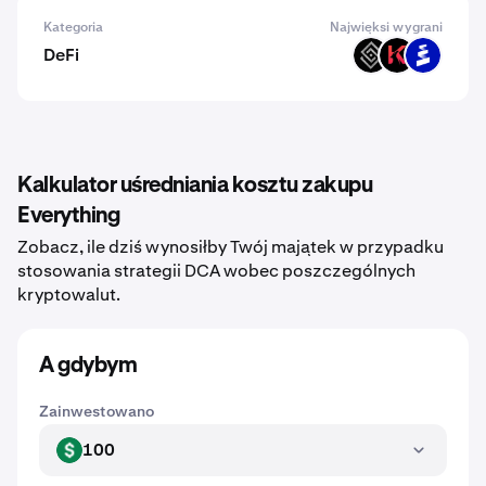
Kategoria
Najwięksi wygrani
DeFi
DECT
KAR
PROS
Kalkulator uśredniania kosztu zakupu
Everything
Zobacz, ile dziś wynosiłby Twój majątek w przypadku
stosowania strategii DCA wobec poszczególnych
kryptowalut.
A gdybym
Zainwestowano
100
USD