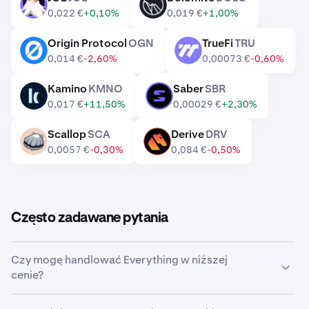
JOE
DOLO
0,022 €
+0,10%
0,019 €
+1,00%
Origin Protocol
OGN
TrueFi
TRU
OGN
TRU
0,014 €
-2,60%
0,00073 €
-0,60%
Kamino
KMNO
Saber
SBR
KMNO
SBR
0,017 €
+11,50%
0,00029 €
+2,30%
Scallop
SCA
Derive
DRV
SCA
DRV
0,0057 €
-0,30%
0,084 €
-0,50%
Często zadawane pytania
Czy mogę handlować Everything w niższej
cenie?
Tak, w Krakenie możesz ustawić zlecenie