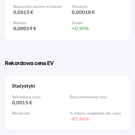
Najwyższy poziom w historii
Otwarcie
0,0015 €
0,00018 €
Bieżący
Zmień
0,00019 €
+0,90%
Rekordowa cena EV
Statystyki
Rekordowa cena
Data rekordowej ceny
0,0015 €
Minęło dni
% różnicy względem rek. ceny
-87,66%