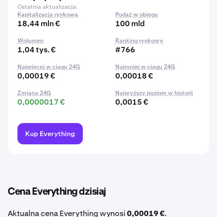
Ostatnia aktualizacja:
Kapitalizacja rynkowa
Podaż w obiegu
18,44 mln €
100 mld
Wolumen
Ranking rynkowy
1,04 tys. €
#766
Najwięcej w ciągu 24G
Najmniej w ciągu 24G
0,00019 €
0,00018 €
Zmiana 24G
Najwyższy poziom w historii
0,0000017 €
0,0015 €
Kup Everything
Cena Everything dzisiaj
Aktualna cena Everything wynosi
0,00019 €
.