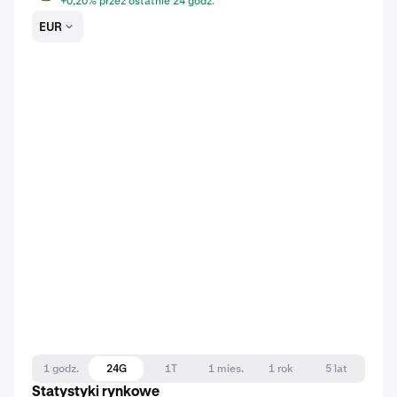
+0,20% przez ostatnie 24 godz.
EUR
1 godz.
24G
1T
1 mies.
1 rok
5 lat
Statystyki rynkowe