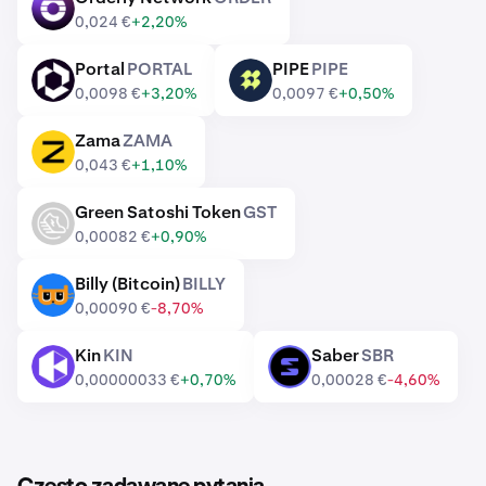
ORDER
0,024 €
+2,20%
Portal
PORTAL
PIPE
PIPE
PORTAL
PIPE
0,0098 €
+3,20%
0,0097 €
+0,50%
Zama
ZAMA
ZAMA
0,043 €
+1,10%
Green Satoshi Token
GST
GST
0,00082 €
+0,90%
Billy (Bitcoin)
BILLY
BILLY
0,00090 €
-8,70%
Kin
KIN
Saber
SBR
KIN
SBR
0,00000033 €
+0,70%
0,00028 €
-4,60%