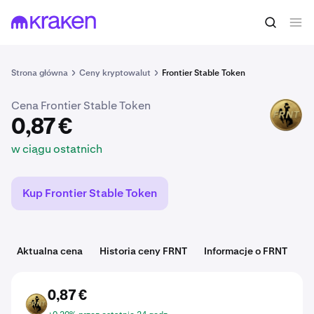
0,87 €
Kup FRNT
w ciągu ostatnich
Strona główna
Ceny kryptowalut
Frontier Stable Token
Cena Frontier Stable Token
FRNT
0,87 €
w ciągu ostatnich
Kup Frontier Stable Token
Aktualna cena
Historia ceny FRNT
Informacje o FRNT
N
0,87 €
FRNT