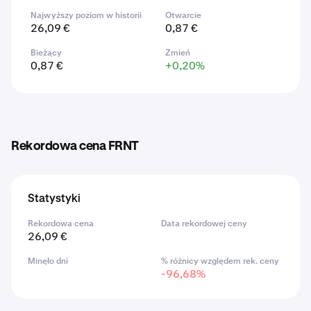
Najwyższy poziom w historii
Otwarcie
26,09 €
0,87 €
Bieżący
Zmień
0,87 €
+0,20%
Rekordowa cena FRNT
Statystyki
Rekordowa cena
Data rekordowej ceny
26,09 €
Minęło dni
% różnicy względem rek. ceny
-96,68%