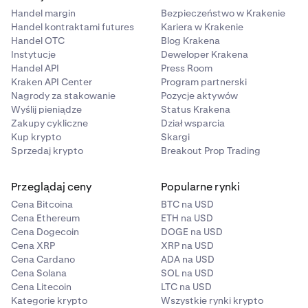
Handel margin
Bezpieczeństwo w Krakenie
Handel kontraktami futures
Kariera w Krakenie
Handel OTC
Blog Krakena
Instytucje
Deweloper Krakena
Handel API
Press Room
Kraken API Center
Program partnerski
Nagrody za stakowanie
Pozycje aktywów
Wyślij pieniądze
Status Krakena
Zakupy cykliczne
Dział wsparcia
Kup krypto
Skargi
Sprzedaj krypto
Breakout Prop Trading
Przeglądaj ceny
Popularne rynki
Cena Bitcoina
BTC na USD
Cena Ethereum
ETH na USD
Cena Dogecoin
DOGE na USD
Cena XRP
XRP na USD
Cena Cardano
ADA na USD
Cena Solana
SOL na USD
Cena Litecoin
LTC na USD
Kategorie krypto
Wszystkie rynki krypto