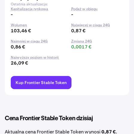
Ostatnia aktualizacja:
Kapitalizacja rynkowa
Podaż w obiegu
-
-
Wolumen
Najwięcej w ciągu 24G
103,46 €
0,87 €
Najmniej w ciągu 24G
Zmiana 24G
0,86 €
0,0017 €
Najwyższy poziom w historii
26,09 €
Kup Frontier Stable Token
Cena Frontier Stable Token dzisiaj
Aktualna cena Frontier Stable Token wynosi
0,87 €
.