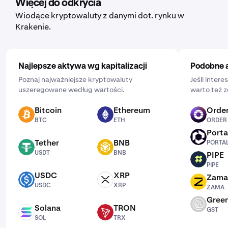
Więcej do odkrycia
i częstotliwość, klikając „Jednorazowo” i wybierając
Wiodące kryptowaluty z danymi dot. rynku w
harmonogram: codziennie, co tydzień lub co miesiąc.
Krakenie.
Najlepsze aktywa wg kapitalizacji
Podobne 
Poznaj najważniejsze kryptowaluty
Jeśli intere
uszeregowane według wartości.
warto też z
Bitcoin
Ethereum
Order
BTC
ETH
ORDER
BTC
ETH
ORDER
Porta
PORTAL
Tether
BNB
PORTA
USDT
BNB
USDT
BNB
PIPE
PIPE
PIPE
USDC
XRP
Zama
USDC
XRP
ZAMA
USDC
XRP
ZAMA
Green
GST
Solana
TRON
GST
SOL
TRX
SOL
TRX