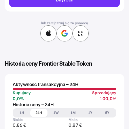
lub zarejestruj się za pomocą
Historia ceny Frontier Stable Token
Aktywność transakcyjna – 24H
Kupujący
Sprzedający
0,0%
100,0%
Historia ceny – 24H
1H
24H
1W
1M
1Y
5Y
Niskie
Maks.
0,86 €
0,87 €