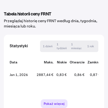
Tabela historii ceny FRNT
Przeglądaj historię ceny FRNT według dnia, tygodnia,
miesiąca lub roku.
1
1
Statystyki
1 dzień
1 rok
tydzień
miesiąc
Data
Maks.
Niskie
Otwarcie
Zamknij
Zm
Jan 1, 2026
2887,44 €
0,83 €
0,86 €
0,87 €
+0
Pokaż więcej