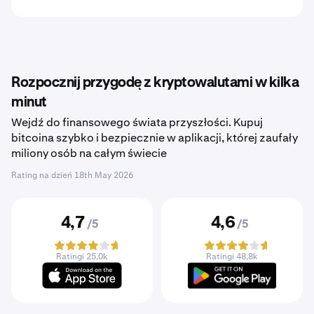
Rozpocznij przygodę z kryptowalutami w kilka
minut
Wejdź do finansowego świata przyszłości. Kupuj
bitcoina szybko i bezpiecznie w aplikacji, której zaufały
miliony osób na całym świecie
Rating na dzień
18th May 2026
4,7
4,6
/5
/5
Ratingi 25,0k
Ratingi 48,8k