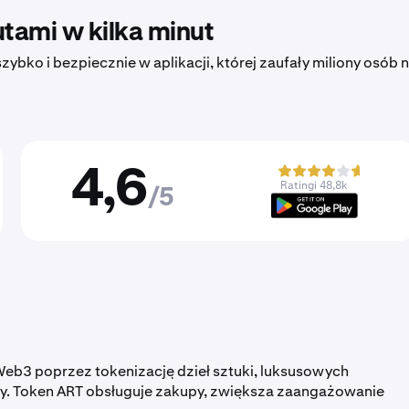
tami w kilka minut
ybko i bezpiecznie w aplikacji, której zaufały miliony osób 
4,6
Ratingi 48,8k
/5
i Web3 poprzez tokenizację dzieł sztuki, luksusowych
 Token ART obsługuje zakupy, zwiększa zaangażowanie