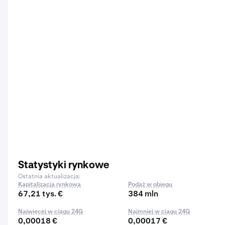
Statystyki rynkowe
Ostatnia aktualizacja:
Kapitalizacja rynkowa
Podaż w obiegu
67,21 tys. €
384 mln
Najwięcej w ciągu 24G
Najmniej w ciągu 24G
0,00018 €
0,00017 €