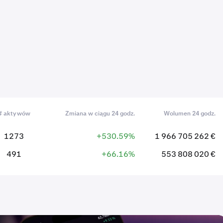
# aktywów
Zmiana w ciągu 24 godz.
Wolumen 24 godz.
1273
+530.59%
1 966 705 262 €
491
+66.16%
553 808 020 €