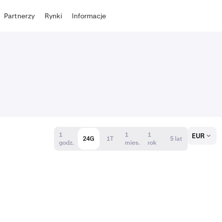
Partnerzy
Rynki
Informacje
1
1
1
EUR
24G
1T
5 lat
godz.
mies.
rok