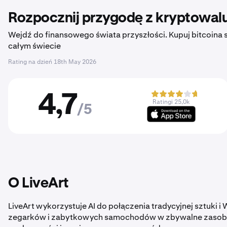
Rozpocznij przygodę z kryptowalu
Wejdź do finansowego świata przyszłości. Kupuj bitcoina sz
całym świecie
Rating na dzień
18th May 2026
4,7
Ratingi 25,0k
/5
O LiveArt
LiveArt wykorzystuje AI do połączenia tradycyjnej sztuki 
zegarków i zabytkowych samochodów w zbywalne zasoby.