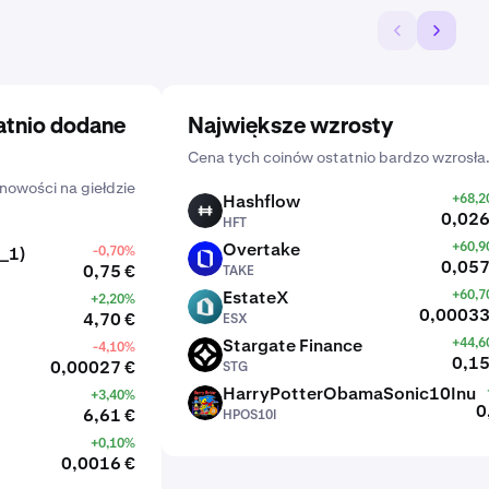
atnio dodane
Największe wzrosty
Cena tych coinów ostatnio bardzo wzrosła
nowości na giełdzie
Hashflow
+68,
HFT
0,026
HFT
Overtake
+60,
_1)
-0,70%
TAKE
0,057
0,75 €
TAKE
EstateX
+60,
+2,20%
ESX
0,00033
4,70 €
ESX
Stargate Finance
+44,
-4,10%
STG
0,15
0,00027 €
STG
HarryPotterObamaSonic10Inu
+3,40%
HPOS10I
0
6,61 €
HPOS10I
+0,10%
0,0016 €