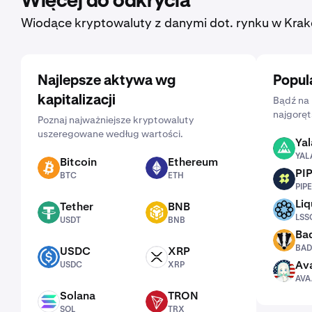
Więcej do odkrycia
Wiodące kryptowaluty z danymi dot. rynku w Krak
Najlepsze aktywa wg
Popul
kapitalizacji
Bądź na 
najgoręt
Poznaj najważniejsze kryptowaluty
uszeregowane według wartości.
Yal
YALA
YAL
Bitcoin
Ethereum
BTC
ETH
PI
BTC
ETH
PIPE
PIPE
Liq
Tether
BNB
LSSOL
USDT
BNB
LSS
USDT
BNB
Ba
BADGER
BAD
USDC
XRP
USDC
XRP
Ava
USDC
XRP
AVAAI
AVA
Solana
TRON
SOL
TRX
SOL
TRX