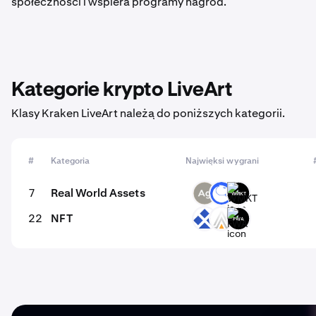
społeczności i wspiera programy nagród.
Kategorie krypto LiveArt
Klasy Kraken LiveArt należą do poniższych kategorii.
#
Kategoria
Najwięksi wygrani
7
Real World Assets
SLVR
ANT
WMKT
22
NFT
RDT
ACE
FWA