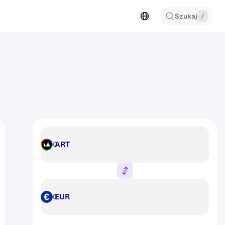
Szukaj
/
ART
ART
EUR
EUR