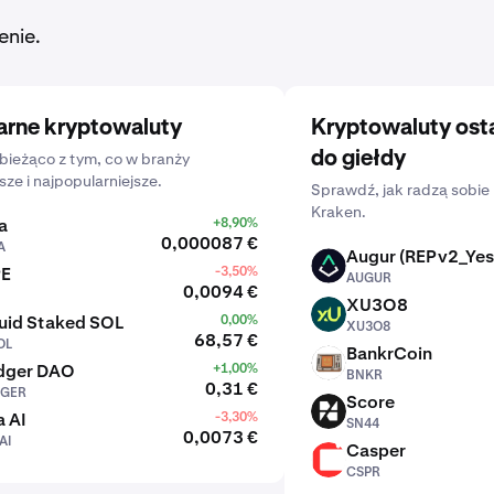
enie.
arne kryptowaluty
Kryptowaluty ost
do giełdy
bieżąco z tym, co w branży
sze i najpopularniejsze.
Sprawdź, jak radzą sobie 
Kraken.
a
+8,90%
0,000087 €
A
Augur (REPv2_Yes
AUGUR
PE
-3,50%
AUGUR
0,0094 €
XU3O8
XU3O8
uid Staked SOL
0,00%
XU3O8
68,57 €
OL
BankrCoin
BNKR
dger DAO
+1,00%
BNKR
0,31 €
GER
Score
SN44
 AI
-3,30%
SN44
0,0073 €
AI
Casper
CSPR
CSPR