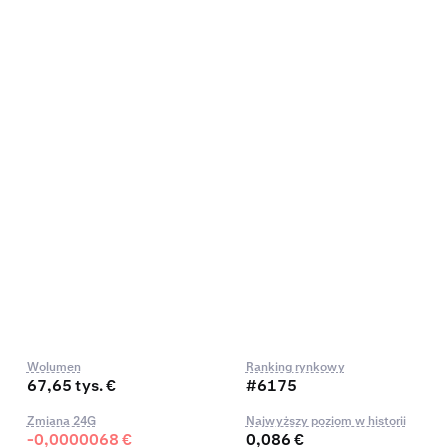
Wolumen
Ranking rynkowy
67,65 tys. €
#6175
Zmiana 24G
Najwyższy poziom w historii
-0,0000068 €
0,086 €