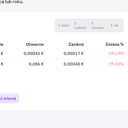
ca lub roku.
1
1
1 dzień
1 rok
tydzień
miesiąc
ie
Otwarcie
Zamknij
Zmiana %
 €
0,00042 €
0,00017 €
-59,10%
 €
0,086 €
0,00040 €
-99,53%
ż więcej