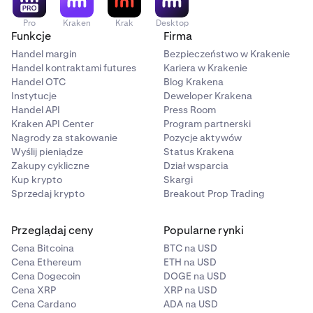
Pro
Kraken
Krak
Desktop
Funkcje
Firma
Handel margin
Bezpieczeństwo w Krakenie
Handel kontraktami futures
Kariera w Krakenie
Handel OTC
Blog Krakena
Instytucje
Deweloper Krakena
Handel API
Press Room
Kraken API Center
Program partnerski
Nagrody za stakowanie
Pozycje aktywów
Wyślij pieniądze
Status Krakena
Zakupy cykliczne
Dział wsparcia
Kup krypto
Skargi
Sprzedaj krypto
Breakout Prop Trading
Przeglądaj ceny
Popularne rynki
Cena Bitcoina
BTC na USD
Cena Ethereum
ETH na USD
Cena Dogecoin
DOGE na USD
Cena XRP
XRP na USD
Cena Cardano
ADA na USD