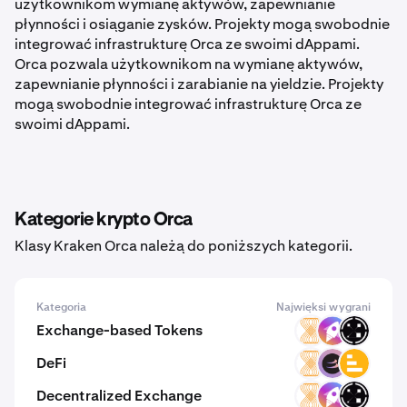
użytkownikom wymianę aktywów, zapewnianie
płynności i osiąganie zysków. Projekty mogą swobodnie
integrować infrastrukturę Orca ze swoimi dAppami.
Orca pozwala użytkownikom na wymianę aktywów,
zapewnianie płynności i zarabianie na yieldzie. Projekty
mogą swobodnie integrować infrastrukturę Orca ze
swoimi dAppami.
Kategorie krypto Orca
Klasy Kraken Orca należą do poniższych kategorii.
Kategoria
Najwięksi wygrani
Exchange-based Tokens
VELAR
ZM
ORAIX
DeFi
VELAR
BETA
LVL
Decentralized Exchange
VELAR
ZM
ORAIX