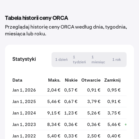
Tabela historii ceny ORCA
Przeglądaj historię ceny ORCA według dnia, tygodnia,
miesiąca lub roku.
1
1
Statystyki
1 dzień
1 rok
tydzień
miesiąc
Data
Maks.
Niskie
Otwarcie
Zamknij
Zmia
Jan 1, 2026
2,04 €
0,57 €
0,91 €
0,95 €
+3
Jan 1, 2025
5,46 €
0,67 €
3,79 €
0,91 €
-76
Jan 1, 2024
9,15 €
1,23 €
5,26 €
3,75 €
-28
Jan 1, 2023
8,34 €
0,36 €
0,36 €
5,46 €
+1404
Jan 1, 2022
5,40 €
0,33 €
2,50 €
0,40 €
-84