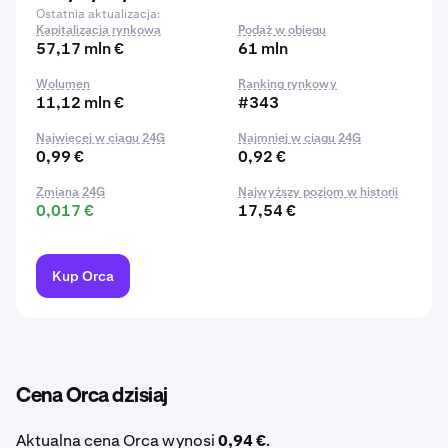
Ostatnia aktualizacja:
Kapitalizacja rynkowa
Podaż w obiegu
57,17 mln €
61 mln
Wolumen
Ranking rynkowy
11,12 mln €
#343
Najwięcej w ciągu 24G
Najmniej w ciągu 24G
0,99 €
0,92 €
Zmiana 24G
Najwyższy poziom w historii
0,017 €
17,54 €
Kup Orca
Cena Orca dzisiaj
Aktualna cena Orca wynosi
0,94 €
.