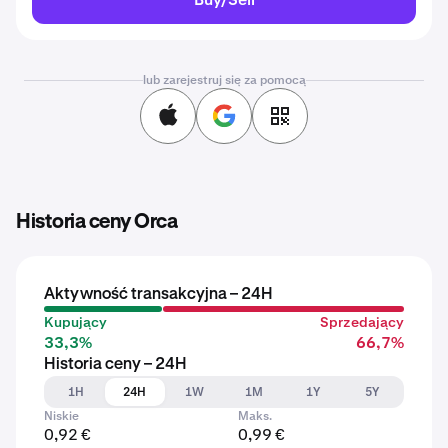
lub zarejestruj się za pomocą
Historia ceny Orca
Aktywność transakcyjna – 24H
Kupujący
Sprzedający
33,3%
66,7%
Historia ceny – 24H
1H
24H
1W
1M
1Y
5Y
Niskie
Maks.
0,92 €
0,99 €