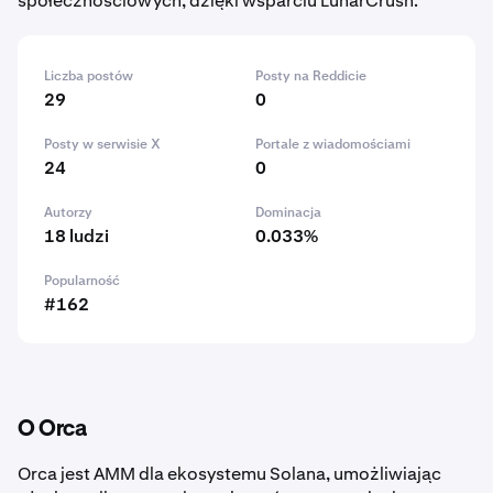
społecznościowych, dzięki wsparciu LunarCrush.
Liczba postów
Posty na Reddicie
29
0
Posty w serwisie X
Portale z wiadomościami
24
0
Autorzy
Dominacja
18 ludzi
0.033%
Popularność
#162
O Orca
Orca jest AMM dla ekosystemu Solana, umożliwiając