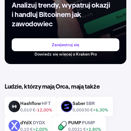
Analizuj trendy, wypatruj okazji
i handluj Bitcoinem jak
zawodowiec
Zarejestruj się
Dowiedz się więcej o Kraken Pro
Ludzie, którzy mają Orca, mają także
Hashflow
HFT
Saber
SBR
HFT
SBR
0,010 €
-12,00%
0,00030 €
+6,30%
dYdX
DYDX
PUMP
PUMP
DYDX
PUMP
0,10 €
+2,00%
0,0021 €
+2,80%