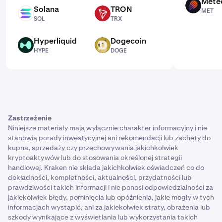
Mete
MET
Solana
TRON
MET
SOL
TRX
SOL
TRX
Hyperliquid
Dogecoin
HYPE
DOGE
HYPE
DOGE
Zastrzeżenie
Niniejsze materiały mają wyłącznie charakter informacyjny i nie
stanowią porady inwestycyjnej ani rekomendacji lub zachęty do
kupna, sprzedaży czy przechowywania jakichkolwiek
kryptoaktywów lub do stosowania określonej strategii
handlowej. Kraken nie składa jakichkolwiek oświadczeń co do
dokładności, kompletności, aktualności, przydatności lub
prawdziwości takich informacji i nie ponosi odpowiedzialności za
jakiekolwiek błędy, pominięcia lub opóźnienia, jakie mogły w tych
informacjach wystąpić, ani za jakiekolwiek straty, obrażenia lub
szkody wynikające z wyświetlania lub wykorzystania takich