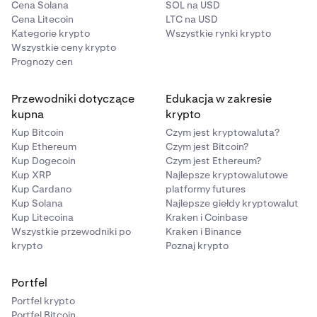
Cena Solana
SOL na USD
Cena Litecoin
LTC na USD
Kategorie krypto
Wszystkie rynki krypto
Wszystkie ceny krypto
Prognozy cen
Przewodniki dotyczące
Edukacja w zakresie
kupna
krypto
Kup Bitcoin
Czym jest kryptowaluta?
Kup Ethereum
Czym jest Bitcoin?
Kup Dogecoin
Czym jest Ethereum?
Kup XRP
Najlepsze kryptowalutowe
Kup Cardano
platformy futures
Kup Solana
Najlepsze giełdy kryptowalut
Kup Litecoina
Kraken i Coinbase
Wszystkie przewodniki po
Kraken i Binance
krypto
Poznaj krypto
Portfel
Portfel krypto
Portfel Bitcoin