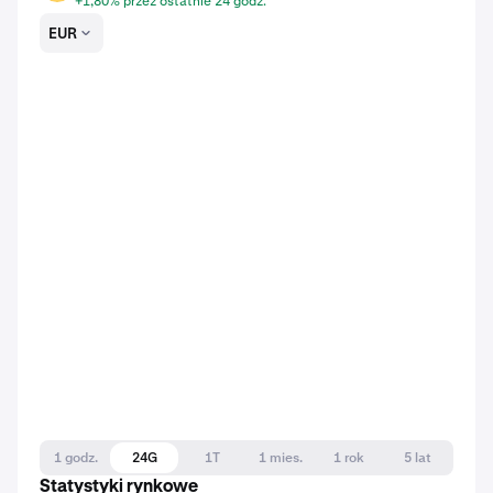
+1,80% przez ostatnie 24 godz.
EUR
1 godz.
24G
1T
1 mies.
1 rok
5 lat
Statystyki rynkowe