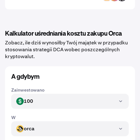
Kalkulator uśredniania kosztu zakupu Orca
Zobacz, ile dziś wynosiłby Twój majątek w przypadku
stosowania strategii DCA wobec poszczególnych
kryptowalut.
A gdybym
Zainwestowano
100
USD
W
orca
ORCA