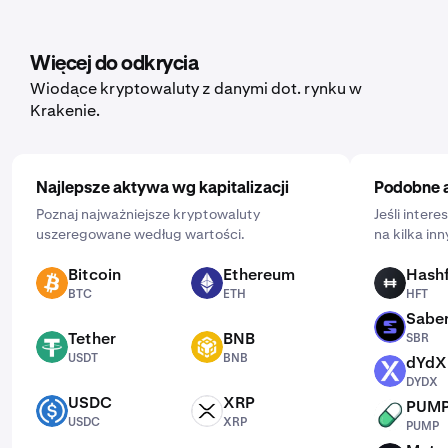
Aby ją skonfigurować, otwórz aplikację mobilną, dotknij
„Kup” i wybierz aktywo, które chcesz kupić. Następnie
wprowadź kwotę, którą chcesz wydać, i częstotliwość,
Więcej do odkrycia
klikając „Jednorazowo” i wybierając harmonogram:
Wiodące kryptowaluty z danymi dot. rynku w
codziennie, co tydzień lub co miesiąc.
Krakenie.
Najlepsze aktywa wg kapitalizacji
Podobne 
Poznaj najważniejsze kryptowaluty
Jeśli inter
uszeregowane według wartości.
na kilka in
Bitcoin
Ethereum
Hash
BTC
ETH
HFT
BTC
ETH
HFT
Sabe
SBR
Tether
BNB
SBR
USDT
BNB
USDT
BNB
dYdX
DYDX
DYDX
USDC
XRP
PUM
USDC
XRP
PUMP
USDC
XRP
PUMP