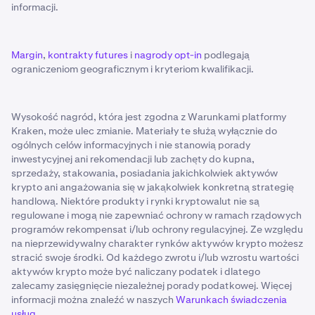
informacji.
Margin
,
kontrakty futures
i
nagrody opt-in
podlegają
ograniczeniom geograficznym i kryteriom kwalifikacji.
Wysokość nagród, która jest zgodna z Warunkami platformy
Kraken, może ulec zmianie. Materiały te służą wyłącznie do
ogólnych celów informacyjnych i nie stanowią porady
inwestycyjnej ani rekomendacji lub zachęty do kupna,
sprzedaży, stakowania, posiadania jakichkolwiek aktywów
krypto ani angażowania się w jakąkolwiek konkretną strategię
handlową. Niektóre produkty i rynki kryptowalut nie są
regulowane i mogą nie zapewniać ochrony w ramach rządowych
programów rekompensat i/lub ochrony regulacyjnej. Ze względu
na nieprzewidywalny charakter rynków aktywów krypto możesz
stracić swoje środki. Od każdego zwrotu i/lub wzrostu wartości
aktywów krypto może być naliczany podatek i dlatego
zalecamy zasięgnięcie niezależnej porady podatkowej. Więcej
informacji można znaleźć w naszych
Warunkach świadczenia
usług
.