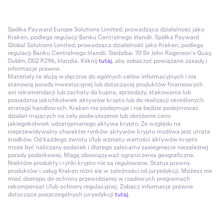
Spółka Payward Europe Solutions Limited, prowadząca działalność jako
Kraken, podlega regulacji Banku Centralnego Irlandii. Spółka Payward
Global Solutions Limited, prowadząca działalność jako Kraken, podlega
regulacji Banku Centralnego Irlandii. Siedziba: 70 Sir John Rogerson’s Quay,
Dublin, D02 R296, Irlandia. Kliknij
tutaj
, aby zobaczyć powiązane zasady i
informacje prawne.
Materiały te służą wyłącznie do ogólnych celów informacyjnych i nie
stanowią porady inwestycyjnej lub dotyczącej produktów finansowych
ani rekomendacji lub zachęty do kupna, sprzedaży, stakowania lub
posiadania jakichkolwiek aktywów krypto lub do realizacji określonych
strategii handlowych. Kraken nie podejmuje i nie będzie podejmować
działań mających na celu podwyższenie lub obniżenie ceny
jakiegokolwiek udostępnianego aktywa krypto. Ze względu na
nieprzewidywalny charakter rynków aktywów krypto możliwa jest utrata
środków. Od każdego zwrotu i/lub wzrostu wartości aktywów krypto
może być naliczany podatek i dlatego zalecamy zasięgnięcie niezależnej
porady podatkowej. Mogą obowiązywać ograniczenia geograficzne.
Niektóre produkty i rynki krypto nie są regulowane. Status prawny
produktów i usług Kraken różni się w zależności od jurysdykcji. Możesz nie
mieć dostępu do ochrony przewidzianej w rządowych programach
rekompensat i/lub ochrony regulacyjnej. Zobacz informacje prawne
dotyczące poszczególnych jurysdykcji
tutaj
.