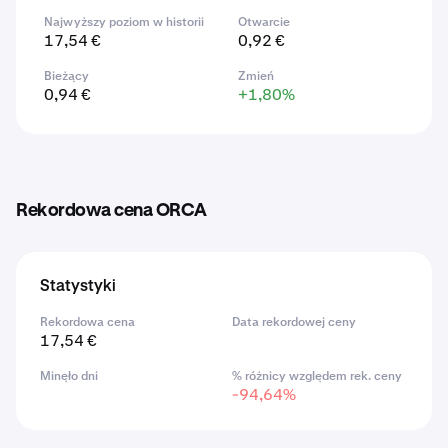
Najwyższy poziom w historii
Otwarcie
17,54 €
0,92 €
Bieżący
Zmień
0,94 €
+1,80%
Rekordowa cena ORCA
Statystyki
Rekordowa cena
Data rekordowej ceny
17,54 €
Minęło dni
% różnicy względem rek. ceny
-94,64%