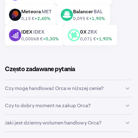
Meteora
MET
Balancer
BAL
MET
BAL
0,15 €
+2,40%
0,095 €
+1,90%
IDEX
IDEX
0X
ZRX
IDEX
ZRX
0,00068 €
+0,30%
0,071 €
+1,90%
Często zadawane pytania
Czy mogę handlować Orca w niższej cenie?
Tak, w Krakenie możesz ustawić zlecenie
Czy to dobry moment na zakup Orca?
niestandardowe, aby automatycznie kupić Orca, jak
tylko jego cena spadnie do określonego poziomu.
Wyczucie właściwego momentu na rynku bywa
Jaki jest dzienny wolumen handlowy Orca?
niezwykle trudne, dlatego wielu inwestorów decyduje
się na
uśrednianie kosztów zakupu
Orca, stosując
W ciągu ostatnich 24 godzin na Krakenie zawarto
strategię DCA. Dzięki zakupom cyklicznym możesz