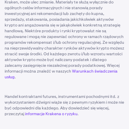
Kraken, może ulec zmianie. Materiały te służą wyłącznie do
ogólnych celów informacyjnych i nie stanowią porady
inwestycyjnej ani rekomendacji lub zachęty do kupna,
sprzedaży, stakowania, posiadania jakichkolwiek aktywów
krypto ani angażowania się w jakąkolwiek konkretną strategię
handlową. Niektóre produkty i rynki kryptowalut nie są
regulowane i mogą nie zapewniać ochrony w ramach rządowych
programów rekompensat i/lub ochrony regulacyjnej. Ze względu
na nieprzewidywalny charakter rynków aktywów krypto możesz
stracić swoje środki. Od każdego zwrotu i/lub wzrostu wartości
aktywów krypto może być naliczany podatek i dlatego
zalecamy zasięgnięcie niezależnej porady podatkowej. Więcej
informacji można znaleźć w naszych
Warunkach świadczenia
usług
.
Handel kontraktami futures, instrumentami pochodnymi itd. z
wykorzystaniem dźwigni wiąże się z pewnym ryzykiem i może nie
być odpowiedni dla każdego. Aby dowiedzieć się więcej,
przeczytaj
informacje Krakena o ryzyku
.