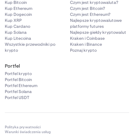
Kup Bitcoin
Czym jest kryptowaluta?
Kup Ethereum
Czym jest Bitcoin?
Kup Dogecoin
Czym jest Ethereum?
Kup XRP
Najlepsze kryptowalutowe
Kup Cardano
platformy futures
Kup Solana
Najlepsze giełdy kryptowalut
Kup Litecoina
Kraken i Coinbase
Wszystkie przewodniki po
Kraken i Binance
krypto
Poznaj krypto
Portfel
Portfel krypto
Portfel Bitcoin
Portfel Ethereum
Portfel Solana
Portfel USDT
Polityka prywatności
Warunki świadczenia usług