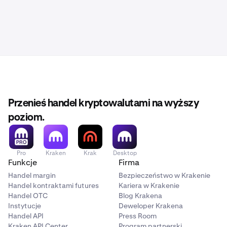
Przenieś handel kryptowalutami na wyższy
poziom.
Pro
Kraken
Krak
Desktop
Funkcje
Firma
Handel margin
Bezpieczeństwo w Krakenie
Handel kontraktami futures
Kariera w Krakenie
Handel OTC
Blog Krakena
Instytucje
Deweloper Krakena
Handel API
Press Room
Kraken API Center
Program partnerski