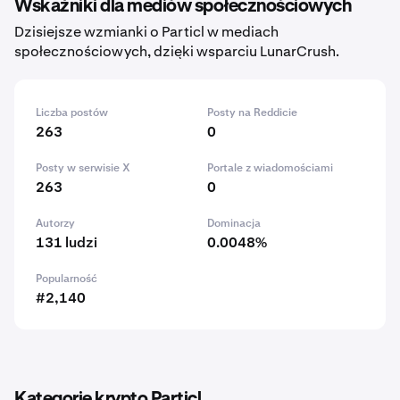
Wskaźniki dla mediów społecznościowych
Dzisiejsze wzmianki o Particl w mediach
społecznościowych, dzięki wsparciu LunarCrush.
Liczba postów
Posty na Reddicie
263
0
Posty w serwisie X
Portale z wiadomościami
263
0
Autorzy
Dominacja
131 ludzi
0.0048%
Popularność
#2,140
Kategorie krypto Particl