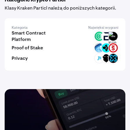
Klasy Kraken Particl należą do poniższych kategorii.
Kategoria
Najwięksi wygrani
Smart Contract
ISLM
EVR
GINI
Platform
Proof of Stake
OPT
CTSI
PSTAKE
Privacy
NPT
GHOST
XCL