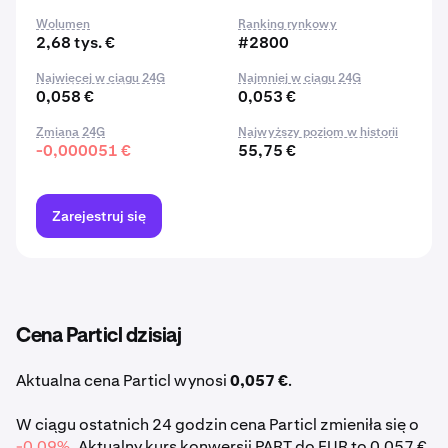
Wolumen
Ranking rynkowy
2,68 tys. €
#2800
Najwięcej w ciągu 24G
Najmniej w ciągu 24G
0,058 €
0,053 €
Zmiana 24G
Najwyższy poziom w historii
-0,000051 €
55,75 €
Zarejestruj się
Cena Particl dzisiaj
Aktualna cena Particl wynosi
0,057 €
.
W ciągu ostatnich 24 godzin cena Particl zmieniła się o
-0,09%
. Aktualny kurs konwersji PART do EUR to 0,057 €