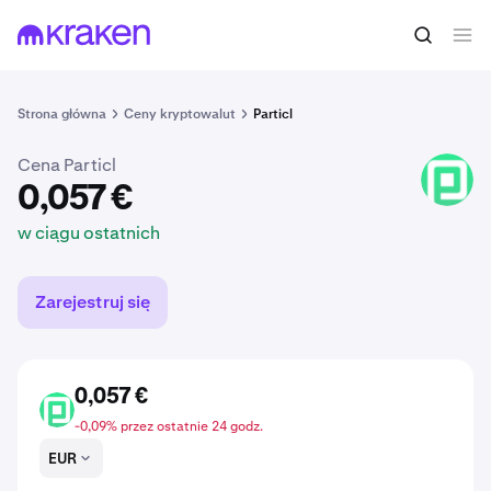
0,057 €
Kup PART
w ciągu ostatnich
Strona główna
Ceny kryptowalut
Particl
Cena Particl
PART
0,057 €
w ciągu ostatnich
Zarejestruj się
0,057 €
PART
-0,09% przez ostatnie 24 godz.
EUR