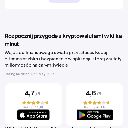
Rozpocznij przygodę z kryptowalutami w kilka
minut
Wejdź do finansowego świata przyszłości. Kupuj
bitcoina szybko i bezpiecznie w aplikacji, której zaufały
miliony osób na całym świecie
Rating na dzień
18th May 2026
4,7
4,6
/5
/5
Ratingi 25,0k
Ratingi 48,8k