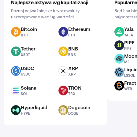
Najlepsze aktywa wg kapitalizacji
Popularne
Poznaj najważniejsze kryptowaluty
Bądź na bie
uszeregowane według wartości.
najgorętsze
Bitcoin
Ethereum
Yala
BTC
ETH
YALA
BTC
ETH
YALA
PIPE
PIPE
Tether
BNB
PIPE
USDT
BNB
USDT
BNB
Moon
MF
MF
USDC
XRP
Liqui
USDC
XRP
LSSOL
USDC
XRP
LSSOL
Fract
WFB
Solana
TRON
WFB
SOL
TRX
SOL
TRX
Hyperliquid
Dogecoin
HYPE
DOGE
HYPE
DOGE