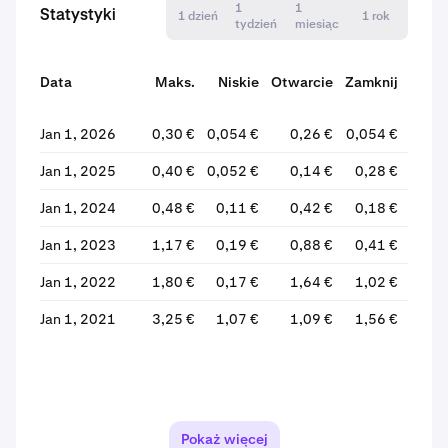
1
1
Statystyki
1 dzień
1 rok
tydzień
miesiąc
Data
Maks.
Niskie
Otwarcie
Zamknij
Zmi
Jan 1, 2026
0,30 €
0,054 €
0,26 €
0,054 €
-79,
Jan 1, 2025
0,40 €
0,052 €
0,14 €
0,28 €
+91,
Jan 1, 2024
0,48 €
0,11 €
0,42 €
0,18 €
-58,
Jan 1, 2023
1,17 €
0,19 €
0,88 €
0,41 €
-53,
Jan 1, 2022
1,80 €
0,17 €
1,64 €
1,02 €
-37,
Jan 1, 2021
3,25 €
1,07 €
1,09 €
1,56 €
+43,
Pokaż więcej