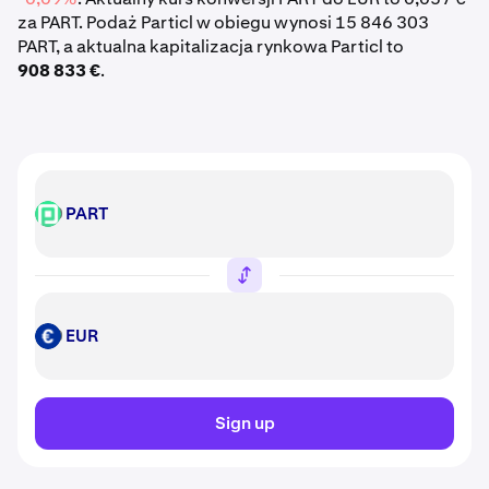
za PART. Podaż Particl w obiegu wynosi 15 846 303
PART, a aktualna kapitalizacja rynkowa Particl to
908 833 €
.
PART
PART
EUR
EUR
Sign up