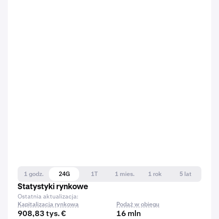
1 godz.
24G
1T
1 mies.
1 rok
5 lat
Statystyki rynkowe
Ostatnia aktualizacja:
Kapitalizacja rynkowa
Podaż w obiegu
908,83 tys. €
16 mln