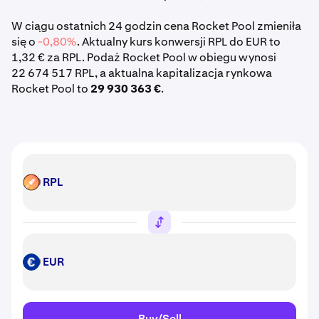
W ciągu ostatnich 24 godzin cena Rocket Pool zmieniła
się o
-0,80%
. Aktualny kurs konwersji RPL do EUR to
1,32 € za RPL. Podaż Rocket Pool w obiegu wynosi
22 674 517 RPL, a aktualna kapitalizacja rynkowa
Rocket Pool to
29 930 363 €
.
RPL
RPL
EUR
EUR
Buy/Sell