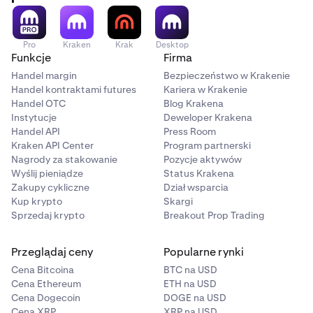
Pro
Kraken
Krak
Desktop
Funkcje
Firma
Handel margin
Bezpieczeństwo w Krakenie
Handel kontraktami futures
Kariera w Krakenie
Handel OTC
Blog Krakena
Instytucje
Deweloper Krakena
Handel API
Press Room
Kraken API Center
Program partnerski
Nagrody za stakowanie
Pozycje aktywów
Wyślij pieniądze
Status Krakena
Zakupy cykliczne
Dział wsparcia
Kup krypto
Skargi
Sprzedaj krypto
Breakout Prop Trading
Przeglądaj ceny
Popularne rynki
Cena Bitcoina
BTC na USD
Cena Ethereum
ETH na USD
Cena Dogecoin
DOGE na USD
Cena XRP
XRP na USD