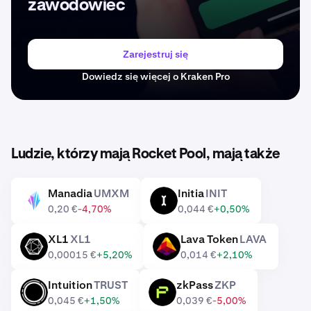
zawodowiec
Zarejestruj się
Dowiedz się więcej o Kraken Pro
Ludzie, którzy mają Rocket Pool, mają także
Manadia
UMXM
Initia
INIT
UMXM
INIT
0,20 €
-4,70%
0,044 €
+0,50%
XL1
XL1
Lava Token
LAVA
XL1
LAVA
0,00015 €
+5,20%
0,014 €
+2,10%
Intuition
TRUST
zkPass
ZKP
TRUST
ZKP
0,045 €
+1,50%
0,039 €
-5,00%