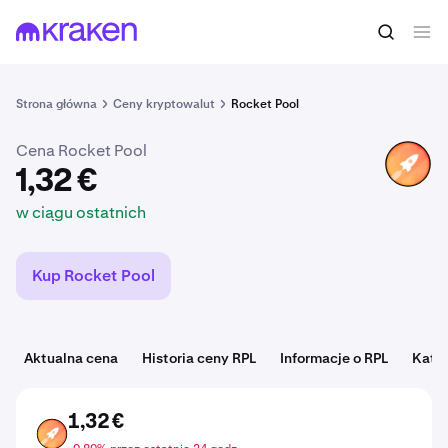
1,32 €
Kup RPL
w ciągu ostatnich
Strona główna
Ceny kryptowalut
Rocket Pool
Cena Rocket Pool
RPL
1,32 €
w ciągu ostatnich
Kup Rocket Pool
Aktualna cena
Historia ceny RPL
Informacje o RPL
Kate
1,32 €
RPL