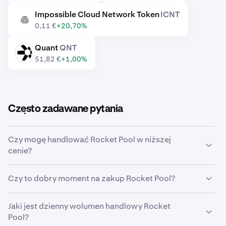
Impossible Cloud Network Token
ICNT
ICNT
0,11 €
+20,70%
Quant
QNT
QNT
51,82 €
+1,00%
Często zadawane pytania
Czy mogę handlować Rocket Pool w niższej
cenie?
Tak, w Krakenie możesz ustawić zlecenie
Czy to dobry moment na zakup Rocket Pool?
niestandardowe, aby automatycznie kupić Rocket Pool,
jak tylko jego cena spadnie do określonego poziomu.
Wyczucie właściwego momentu na rynku bywa
Jaki jest dzienny wolumen handlowy Rocket
niezwykle trudne, dlatego wielu inwestorów decyduje
Pool?
się na
uśrednianie kosztów zakupu
Rocket Pool,