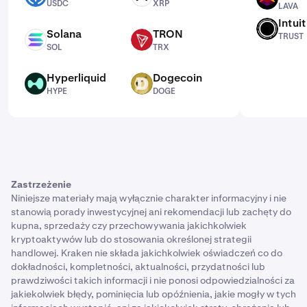
USDC
XRP
LAVA
Intui
TRUST
Solana
TRON
TRUST
SOL
TRX
SOL
TRX
Hyperliquid
Dogecoin
HYPE
DOGE
HYPE
DOGE
Zastrzeżenie
Niniejsze materiały mają wyłącznie charakter informacyjny i nie
stanowią porady inwestycyjnej ani rekomendacji lub zachęty do
kupna, sprzedaży czy przechowywania jakichkolwiek
kryptoaktywów lub do stosowania określonej strategii
handlowej. Kraken nie składa jakichkolwiek oświadczeń co do
dokładności, kompletności, aktualności, przydatności lub
prawdziwości takich informacji i nie ponosi odpowiedzialności za
jakiekolwiek błędy, pominięcia lub opóźnienia, jakie mogły w tych