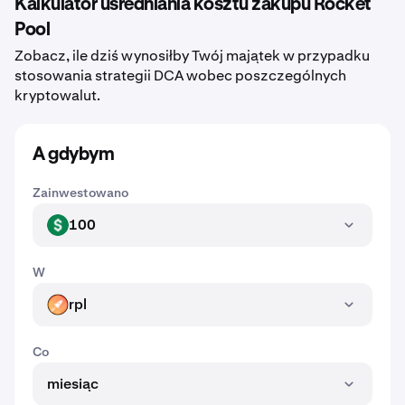
Kalkulator uśredniania kosztu zakupu Rocket
Pool
Zobacz, ile dziś wynosiłby Twój majątek w przypadku
stosowania strategii DCA wobec poszczególnych
kryptowalut.
A gdybym
Zainwestowano
100
USD
W
rpl
RPL
Co
miesiąc