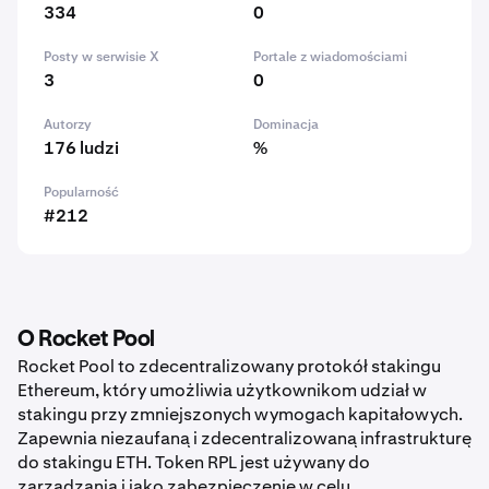
334
0
Posty w serwisie X
Portale z wiadomościami
3
0
Autorzy
Dominacja
176 ludzi
%
Popularność
#212
O Rocket Pool
Rocket Pool to zdecentralizowany protokół stakingu
Ethereum, który umożliwia użytkownikom udział w
stakingu przy zmniejszonych wymogach kapitałowych.
Zapewnia niezaufaną i zdecentralizowaną infrastrukturę
do stakingu ETH. Token RPL jest używany do
zarządzania i jako zabezpieczenie w celu