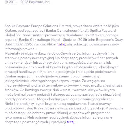
© 2011 – 2026 Payward, Inc.
Spółka Payward Europe Solutions Limited, prowadząca działalność jako
Kraken, podlega regulacji Banku Centralnego Irlandii. Spółka Payward
Global Solutions Limited, prowadząca działalność jako Kraken, podlega
regulacji Banku Centralnego Irlandii. Siedziba: 70 Sir John Rogerson’s Quay,
Dublin, D02 R296, Irlandia. Kliknij
tutaj
, aby zobaczyć powiązane zasady i
informacje prawne.
Materiały te służą wyłącznie do ogólnych celów informacyjnych i nie
stanowią porady inwestycyjnej lub dotyczącej produktów finansowych
ani rekomendacji lub zachęty do kupna, sprzedaży, stakowania lub
posiadania jakichkolwiek aktywów krypto lub do realizacji określonych
strategii handlowych. Kraken nie podejmuje i nie będzie podejmować
działań mających na celu podwyższenie lub obniżenie ceny
jakiegokolwiek udostępnianego aktywa krypto. Ze względu na
nieprzewidywalny charakter rynków aktywów krypto możliwa jest utrata
środków. Od każdego zwrotu i/lub wzrostu wartości aktywów krypto
może być naliczany podatek i dlatego zalecamy zasięgnięcie niezależnej
porady podatkowej. Mogą obowiązywać ograniczenia geograficzne.
Niektóre produkty i rynki krypto nie są regulowane. Status prawny
produktów i usług Kraken różni się w zależności od jurysdykcji. Możesz nie
mieć dostępu do ochrony przewidzianej w rządowych programach
rekompensat i/lub ochrony regulacyjnej. Zobacz informacje prawne
dotyczące poszczególnych jurysdykcji
tutaj
.