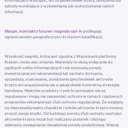
informacjach wystąpić, ani za jakiekolwiek straty, obrażenia lub
szkody wynikające z wyświetlania lub wykorzystania takich
informacji.
Margin
,
kontrakty futures
i
nagrody opt-in
podlegają
ograniczeniom geograficznym i kryteriom kwalifikacji.
Wysokość nagród, która jest zgodna z Warunkami platformy
Kraken, może ulec zmianie. Materiały te służą wyłącznie do
ogólnych celów informacyjnych i nie stanowią porady
inwestycyjnej ani rekomendacji lub zachęty do kupna,
sprzedaży, stakowania, posiadania jakichkolwiek aktywów
krypto ani angażowania się w jakąkolwiek konkretną strategię
handlową. Niektóre produkty i rynki kryptowalut nie są
regulowane i mogą nie zapewniać ochrony w ramach rządowych
programów rekompensat i/lub ochrony regulacyjnej. Ze względu
na nieprzewidywalny charakter rynków aktywów krypto możesz
stracić swoje środki. Od każdego zwrotu i/lub wzrostu wartości
aktywów krypto może być naliczany podatek i dlatego
zalecamy zasięgnięcie niezależnej porady podatkowej. Więcej