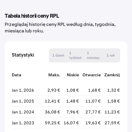
Tabela historii ceny RPL
Przeglądaj historię ceny RPL według dnia, tygodnia,
miesiąca lub roku.
1
1
Statystyki
1 dzień
1 rok
tydzień
miesiąc
Data
Maks.
Niskie
Otwarcie
Zamknij
Zm
Jan 1, 2026
2,93 €
1,08 €
1,68 €
1,32 €
-21
Jan 1, 2025
12,41 €
1,48 €
11,07 €
1,58 €
-85
Jan 1, 2024
36,08 €
7,96 €
27,77 €
11,23 €
-59
Jan 1, 2023
59,25 €
16,07 €
19,63 €
27,59 €
+40