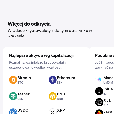
zakupów dla szerokiej gamy kryptowalut, w tym Rocket
Pool. Aby ją skonfigurować, otwórz aplikację mobilną,
dotknij „Kup” i wybierz aktywo, które chcesz kupić.
Następnie wprowadź kwotę, którą chcesz wydać, i
Więcej do odkrycia
częstotliwość, klikając „Jednorazowo” i wybierając
Wiodące kryptowaluty z danymi dot. rynku w
harmonogram: codziennie, co tydzień lub co miesiąc.
Krakenie.
Najlepsze aktywa wg kapitalizacji
Podobne 
Poznaj najważniejsze kryptowaluty
Jeśli inter
uszeregowane według wartości.
zerknąć na 
Bitcoin
Ethereum
Mana
BTC
ETH
UMXM
BTC
ETH
UMXM
Initia
INIT
Tether
BNB
INIT
USDT
BNB
USDT
BNB
XL1
XL1
XL1
USDC
XRP
Lava 
USDC
XRP
LAVA