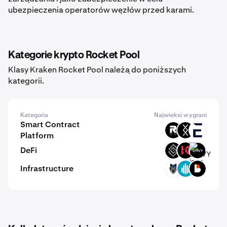
ubezpieczenia operatorów węzłów przed karami.
Kategorie krypto Rocket Pool
Klasy Kraken Rocket Pool należą do poniższych
kategorii.
Kategoria
Najwięksi wygrani
Smart Contract
ROOT
DRC
EVR
Platform
DeFi
DECT
KAR
DIVVY
Infrastructure
TRN
GWEI
BICO