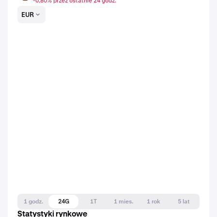
-0,80% przez ostatnie 24 godz.
EUR
1 godz.
24G
1T
1 mies.
1 rok
5 lat
Statystyki rynkowe