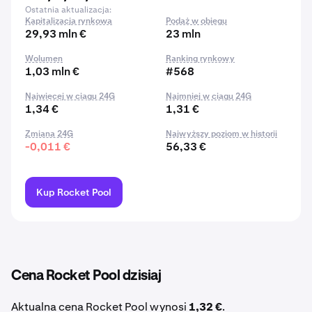
Ostatnia aktualizacja:
Kapitalizacja rynkowa
Podaż w obiegu
29,93 mln €
23 mln
Wolumen
Ranking rynkowy
1,03 mln €
#568
Najwięcej w ciągu 24G
Najmniej w ciągu 24G
1,34 €
1,31 €
Zmiana 24G
Najwyższy poziom w historii
-0,011 €
56,33 €
Kup Rocket Pool
Cena Rocket Pool dzisiaj
Aktualna cena Rocket Pool wynosi
1,32 €
.