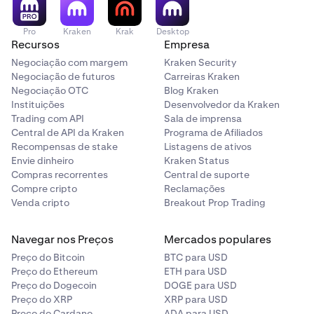
Pro
Kraken
Krak
Desktop
Recursos
Empresa
Negociação com margem
Kraken Security
Negociação de futuros
Carreiras Kraken
Negociação OTC
Blog Kraken
Instituições
Desenvolvedor da Kraken
Trading com API
Sala de imprensa
Central de API da Kraken
Programa de Afiliados
Recompensas de stake
Listagens de ativos
Envie dinheiro
Kraken Status
Compras recorrentes
Central de suporte
Compre cripto
Reclamações
Venda cripto
Breakout Prop Trading
Navegar nos Preços
Mercados populares
Preço do Bitcoin
BTC para USD
Preço do Ethereum
ETH para USD
Preço do Dogecoin
DOGE para USD
Preço do XRP
XRP para USD
Preço do Cardano
ADA para USD