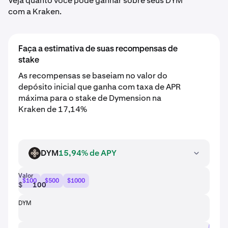
Veja quanto você pode ganhar sobre seus DYM
com a Kraken.
Faça a estimativa de suas recompensas de
stake
As recompensas se baseiam no valor do
depósito inicial que ganha com taxa de APR
máxima para o stake de Dymension na
Kraken de 17,14%
DYM
15,94% de APY
DYM
Valor
$100
$500
$1000
$
DYM