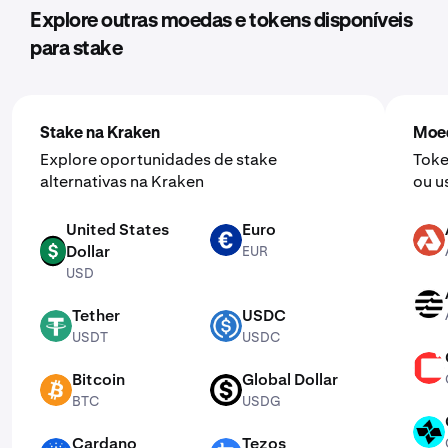
Explore outras moedas e tokens disponíveis
para stake
Stake na Kraken
Moed
Explore oportunidades de stake
Toke
alternativas na Kraken
ou u
United States
Euro
EUR
AKT
Dollar
EUR
USD
USD
APT
Tether
USDC
USDT
USDC
USDT
USDC
CSPR
Bitcoin
Global Dollar
BTC
USDG
BTC
USDG
CTSI
Cardano
Tezos