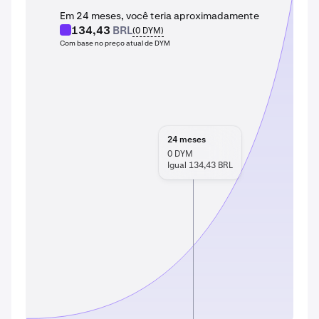
Em 24 meses, você teria aproximadamente
134,43
BRL
(
0
DYM
)
Com base no preço atual de DYM
24
meses
0
DYM
Igual 134,43 BRL