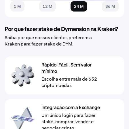
1 M
12 M
24 M
36 M
Por que fazer stake de Dymension na Kraken?
Saiba por que nossos clientes preferem a
Kraken para fazer stake de DYM.
Rápido. Fácil. Sem valor
mínimo
Escolha entre mais de 652
criptomoedas
Integração com a Exchange
Um único login para fazer
stake, comprar, vender e
negociar cripto