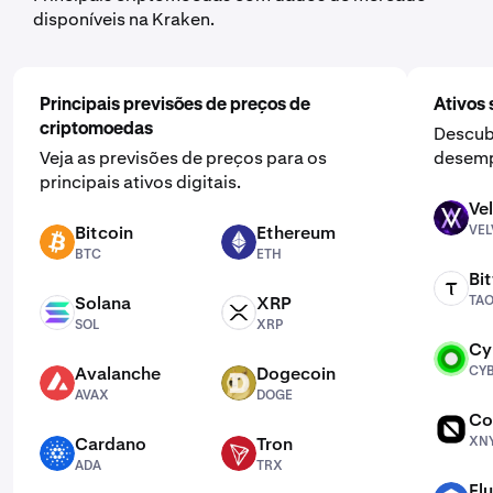
disponíveis na Kraken.
Principais previsões de preços de
Ativos 
criptomoedas
Descub
Veja as previsões de preços para os
desemp
principais ativos digitais.
Ve
VELVET
Bitcoin
Ethereum
VEL
BTC
ETH
BTC
ETH
Bi
TAO
Solana
XRP
TA
SOL
XRP
SOL
XRP
Cy
CYBER
Avalanche
Dogecoin
CY
AVAX
DOGE
AVAX
DOGE
Co
XNY
Cardano
Tron
XN
ADA
TRX
ADA
TRX
Fl