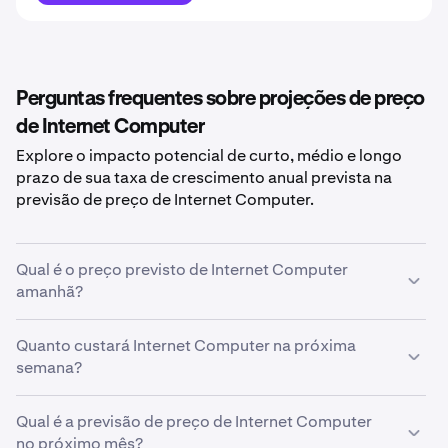
Perguntas frequentes sobre projeções de preço
de Internet Computer
Explore o impacto potencial de curto, médio e longo
prazo de sua taxa de crescimento anual prevista na
previsão de preço de Internet Computer.
Qual é o preço previsto de Internet Computer
amanhã?
Com sua taxa de crescimento prevista de
Quanto custará Internet Computer na próxima
5%
, a
previsão
de preço de Internet Computer para amanhã
semana?
é estimado
em
R$ 10,69
.
Usando sua previsão de taxa de crescimento de
Qual é a previsão de preço de Internet Computer
5%
, o
preço estimado de
no próximo mês?
Internet Computer
na próxima