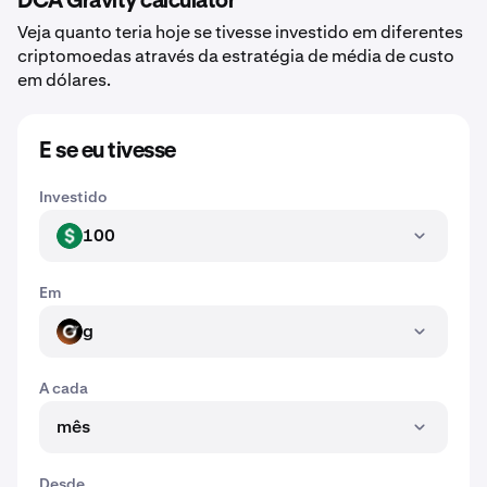
DCA Gravity calculator
Veja quanto teria hoje se tivesse investido em diferentes
criptomoedas através da estratégia de média de custo
em dólares.
E se eu tivesse
Investido
100
USD
Em
g
G
A cada
mês
Desde