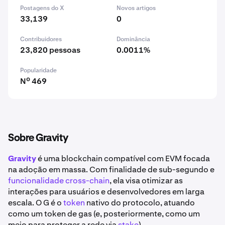
Postagens do X
Novos artigos
33,139
0
Contribuidores
Dominância
23,820 pessoas
0.0011%
Popularidade
Nº 469
Sobre Gravity
Gravity
é uma blockchain compatível com EVM focada
na adoção em massa. Com finalidade de sub-segundo e
funcionalidade cross-chain
, ela visa otimizar as
interações para usuários e desenvolvedores em larga
escala. O G é o
token
nativo do protocolo, atuando
como um token de gas (e, posteriormente, como um
meio para proteger a rede via
stake
).