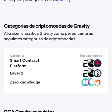
Categorias de criptomoedas de Gravity
A Kraken classifica Gravity como pertencente às
seguintes categorias de criptomoedas.
Categoria
Top ganhadores
Smart Contract
EVR
GINI
TOMI
Platform
Layer 1
EVR
GINI
PAW
Zero knowledge
MCH
CYS
ON