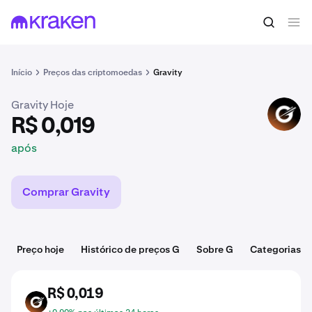
R$ 0,019
Comprar G
após
Início
Preços das criptomoedas
Gravity
Gravity Hoje
G
R$ 0,019
após
Comprar Gravity
Preço hoje
Histórico de preços G
Sobre G
Categorias
R$ 0,019
G