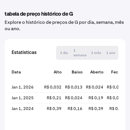
tabela de preço histórico de G
Explore o histórico de preços de G por dia, semana, mês
ou ano.
1
Estatísticas
1 dia
1 mês
1 ano
semana
Data
Alto
Baixo
Aberto
Fechar
a
Jan 1, 2026
R$ 0,032
R$ 0,013
R$ 0,024
R$ 0,018
Jan 1, 2025
R$ 0,21
R$ 0,024
R$ 0,19
R$ 0,025
Jan 1, 2024
R$ 0,39
R$ 0,16
R$ 0,39
R$ 0,19