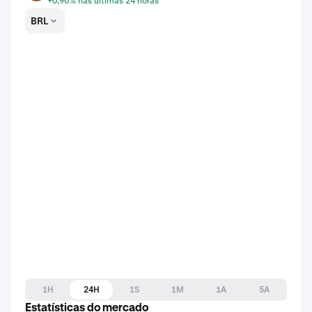
+0,90% nas últimas 24 horas
BRL
1H
24H
1S
1M
1A
5A
Estatísticas do mercado