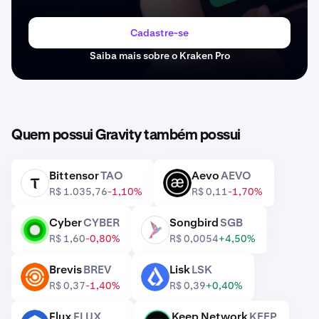
Cadastre-se
Saiba mais sobre o Kraken Pro
Quem possui Gravity também possui
Bittensor
TAO
Aevo
AEVO
TAO
AEVO
R$ 1.035,76
-1,10%
R$ 0,11
-1,70%
Cyber
CYBER
Songbird
SGB
CYBER
SGB
R$ 1,60
-0,80%
R$ 0,0054
+4,50%
Brevis
BREV
Lisk
LSK
BREV
LSK
R$ 0,37
-1,40%
R$ 0,39
+0,40%
Flux
FLUX
Keep Network
KEEP