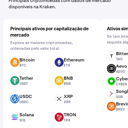
Principais criptomoedas com dados de mercado
em "Uma vez" e escolhendo uma programação que
disponíveis na Kraken.
funcione para si: diária, semanal ou mensal.
Principais ativos por capitalização de
Ativos sim
mercado
Se tem inte
seguida alg
Explore as maiores criptomoedas,
ordenadas pelo valor total.
Bitte
TAO
Bitcoin
Ethereum
TAO
BTC
ETH
BTC
ETH
Aevo
AEVO
AEVO
Tether
BNB
Cybe
USDT
BNB
CYBER
USDT
BNB
CYBER
Song
SGB
USDC
XRP
SGB
USDC
XRP
USDC
XRP
Brevi
BREV
BREV
Solana
TRON
SOL
TRX
SOL
TRX