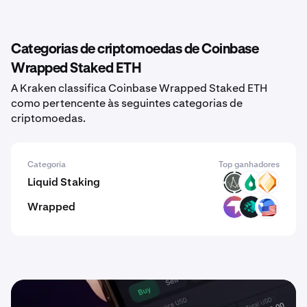
Categorias de criptomoedas de Coinbase
Wrapped Staked ETH
A Kraken classifica Coinbase Wrapped Staked ETH
como pertencente às seguintes categorias de
criptomoedas.
Categoria
Top ganhadores
Liquid Staking
SCORAI
STNXM
FLP.1
Wrapped
WEVER
WIOTX
USTC