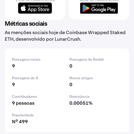
25,0k de classificações
48,8k de classificações
Métricas sociais
As menções sociais hoje de Coinbase Wrapped Staked
ETH, desenvolvido por LunarCrush.
Postagens totais
Postagens do Reddit
9
0
Postagens do X
Novos artigos
9
0
Contribuidores
Dominância
9 pessoas
0.00051%
Popularidade
Nº 499