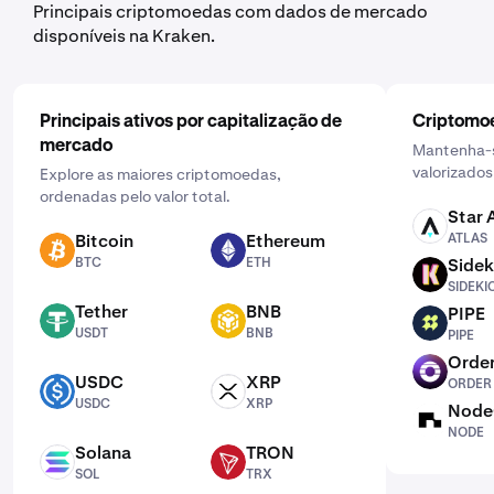
Principais criptomoedas com dados de mercado
disponíveis na Kraken.
Principais ativos por capitalização de
Criptomoe
mercado
Mantenha-s
valorizados
Explore as maiores criptomoedas,
ordenadas pelo valor total.
Star 
ATLAS
Bitcoin
Ethereum
ATLAS
BTC
ETH
BTC
ETH
Sidek
SIDEKICK
SIDEKI
Tether
BNB
PIPE
USDT
BNB
PIPE
USDT
BNB
PIPE
Order
ORDER
USDC
XRP
ORDER
USDC
XRP
USDC
XRP
Node
NODE
NODE
Solana
TRON
SOL
TRX
SOL
TRX