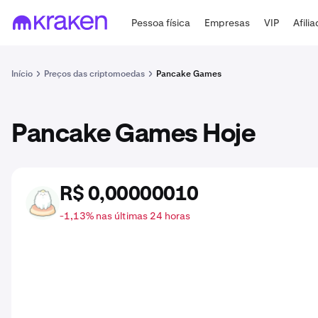
Pessoa física
Empresas
VIP
Afili
Início
Preços das criptomoedas
Pancake Games
Pancake Games Hoje
R$ 0,00000010
GCAKE
-1,13% nas últimas 24 horas