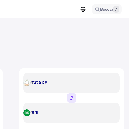
Buscar
/
GCAKE
GCAKE
BRL
BRL