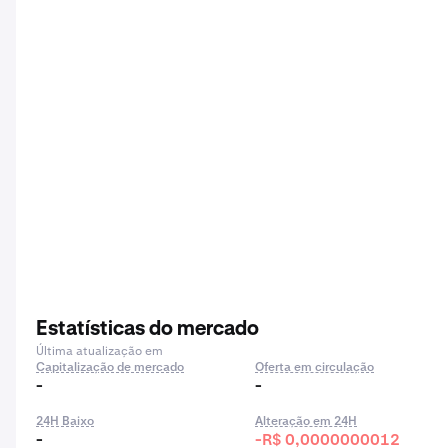
Estatísticas do mercado
Última atualização em
Capitalização de mercado
Oferta em circulação
-
-
24H Baixo
Alteração em 24H
-
-R$ 0,0000000012