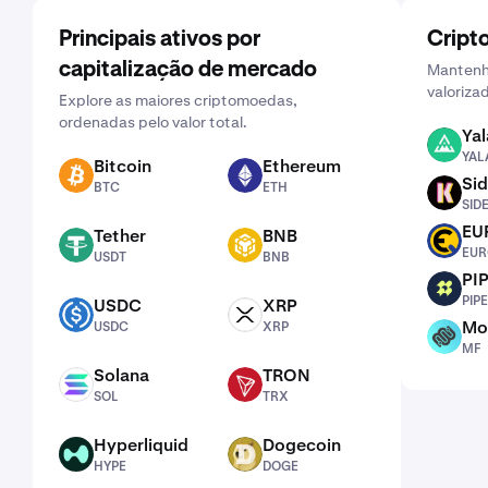
Principais ativos por
Cript
capitalização de mercado
Mantenha
valoriza
Explore as maiores criptomoedas,
ordenadas pelo valor total.
Yal
YALA
YAL
Bitcoin
Ethereum
BTC
ETH
Sid
BTC
ETH
SIDEKICK
SID
EU
Tether
BNB
EURQ
USDT
BNB
EUR
USDT
BNB
PI
PIPE
PIPE
USDC
XRP
USDC
XRP
Mo
USDC
XRP
MF
MF
Solana
TRON
SOL
TRX
SOL
TRX
Hyperliquid
Dogecoin
HYPE
DOGE
HYPE
DOGE