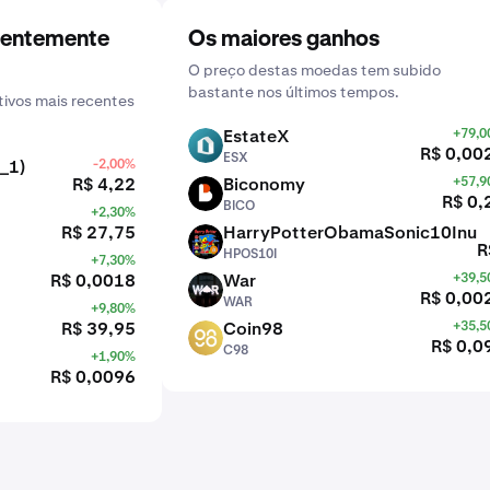
centemente
Os maiores ganhos
O preço destas moedas tem subido
bastante nos últimos tempos.
ivos mais recentes
EstateX
+79,
ESX
R$ 0,00
ESX
_1)
-2,00%
R$ 4,22
Biconomy
+57,
BICO
R$ 0,
BICO
+2,30%
R$ 27,75
HarryPotterObamaSonic10Inu
HPOS10I
R
HPOS10I
+7,30%
R$ 0,0018
War
+39,
WAR
R$ 0,00
WAR
+9,80%
R$ 39,95
Coin98
+35,
C98
R$ 0,0
C98
+1,90%
R$ 0,0096