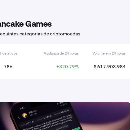
Pancake Games
eguintes categorias de criptomoedas.
# de ativos
Mudança de 24 horas
Volume em 24 horas
786
+320.79%
$ 617.903.984