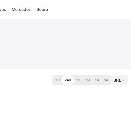
ados
Mercados
Sobre
BRL
1H
24H
1S
1M
1A
5A