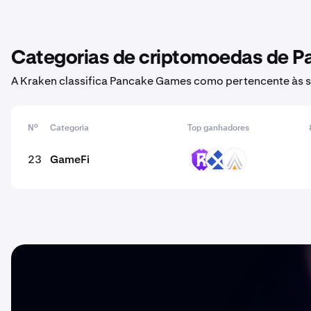
Categorias de criptomoedas de 
A Kraken classifica Pancake Games como pertencente às s
Nº
Categoria
Top ganhadores
23
GameFi
RST
RDT
ACE