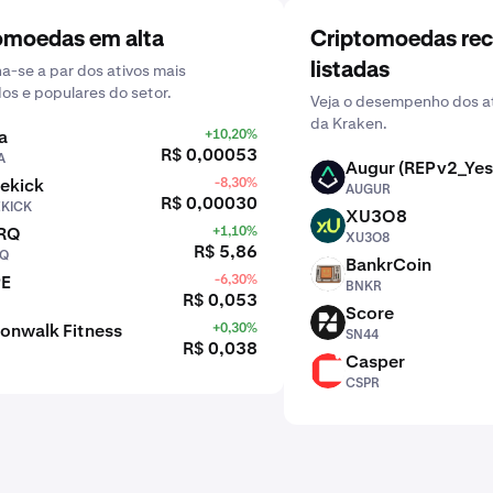
omoedas em alta
Criptomoedas re
listadas
-se a par dos ativos mais
dos e populares do setor.
Veja o desempenho dos at
da Kraken.
a
+10,20%
R$ 0,00053
A
Augur (REPv2_Yes
AUGUR
ekick
-8,30%
AUGUR
R$ 0,00030
EKICK
XU3O8
XU3O8
RQ
+1,10%
XU3O8
R$ 5,86
Q
BankrCoin
BNKR
PE
-6,30%
BNKR
R$ 0,053
Score
SN44
onwalk Fitness
+0,30%
SN44
R$ 0,038
Casper
CSPR
CSPR