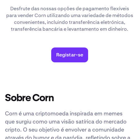
Desfrute das nossas opções de pagamento flexíveis
para vender Corn utilizando uma variedade de métodos
convenientes, incluindo transferência eletrónica,
transferência bancária e levantamento em dinheiro.
Registar-se
Sobre Corn
Corn é uma criptomoeda inspirada em memes
que surgiu como uma visão satírica do mercado
cripto. O seu objetivo é envolver a comunidade
através do humor e da paródia, refletindo sobre a