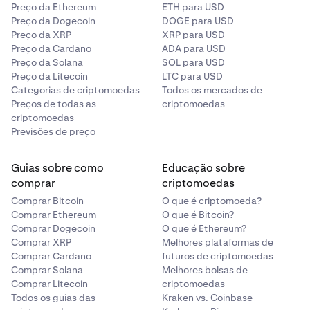
Preço da Ethereum
ETH para USD
Preço da Dogecoin
DOGE para USD
Preço da XRP
XRP para USD
Preço da Cardano
ADA para USD
Preço da Solana
SOL para USD
Preço da Litecoin
LTC para USD
Categorias de criptomoedas
Todos os mercados de
Preços de todas as
criptomoedas
criptomoedas
Previsões de preço
Guias sobre como
Educação sobre
comprar
criptomoedas
Comprar Bitcoin
O que é criptomoeda?
Comprar Ethereum
O que é Bitcoin?
Comprar Dogecoin
O que é Ethereum?
Comprar XRP
Melhores plataformas de
Comprar Cardano
futuros de criptomoedas
Comprar Solana
Melhores bolsas de
Comprar Litecoin
criptomoedas
Todos os guias das
Kraken vs. Coinbase