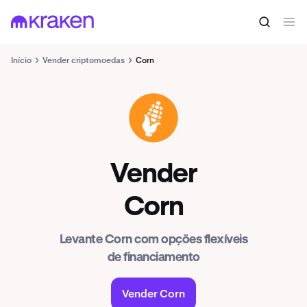
Início
Vender criptomoedas
Corn
CORN
Vender
Corn
Levante Corn com opções flexíveis
de financiamento
Vender Corn