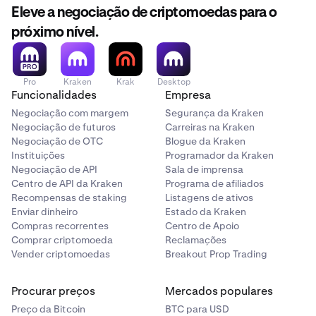
Eleve a negociação de criptomoedas para o
próximo nível.
Pro
Kraken
Krak
Desktop
Funcionalidades
Empresa
Negociação com margem
Segurança da Kraken
Negociação de futuros
Carreiras na Kraken
Negociação de OTC
Blogue da Kraken
Instituições
Programador da Kraken
Negociação de API
Sala de imprensa
Centro de API da Kraken
Programa de afiliados
Recompensas de staking
Listagens de ativos
Enviar dinheiro
Estado da Kraken
Compras recorrentes
Centro de Apoio
Comprar criptomoeda
Reclamações
Vender criptomoedas
Breakout Prop Trading
Procurar preços
Mercados populares
Preço da Bitcoin
BTC para USD