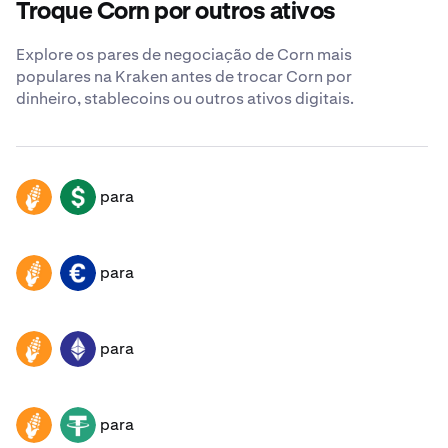
Troque Corn por outros ativos
Explore os pares de negociação de Corn mais
populares na Kraken antes de trocar Corn por
dinheiro, stablecoins ou outros ativos digitais.
para
CORN
USD
para
CORN
EUR
para
CORN
ETH
para
CORN
USDT