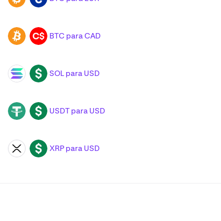
BTC para CAD
BTC
CAD
SOL para USD
SOL
USD
USDT para USD
USDT
USD
XRP para USD
XRP
USD