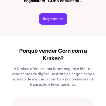
negociaram - CORN no valor de -.
Registar-se
Porquê vender Corn com a
Kraken?
A Kraken oferece uma forma segura e fácil de
vender moeda digital. Desfrute de negociações
a preço de mercado com baixas comissões de
transação e levantamento.