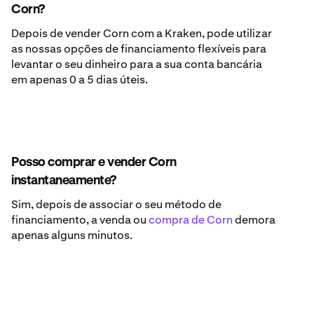
Corn?
Depois de vender Corn com a Kraken, pode utilizar
as nossas opções de financiamento flexíveis para
levantar o seu dinheiro para a sua conta bancária
em apenas 0 a 5 dias úteis.
Posso comprar e vender Corn
instantaneamente?
Sim, depois de associar o seu método de
financiamento, a venda ou
compra de Corn
demora
apenas alguns minutos.