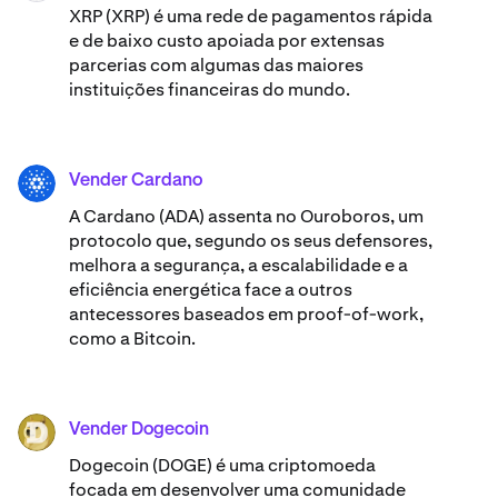
XRP (XRP) é uma rede de pagamentos rápida
e de baixo custo apoiada por extensas
parcerias com algumas das maiores
instituições financeiras do mundo.
Vender Cardano
ADA
A Cardano (ADA) ​assenta no Ouroboros, um
protocolo que, segundo os seus defensores,
melhora a segurança, a escalabilidade e a
eficiência energética face a outros
antecessores baseados em proof-of-work,
como a Bitcoin.
Vender Dogecoin
DOGE
Dogecoin (DOGE) é uma criptomoeda
focada em desenvolver uma comunidade