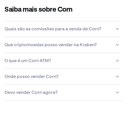
Saiba mais sobre Corn
Quais são as comissões para a venda de Corn?
A Kraken oferece uma estrutura de comissões
Que criptomoedas posso vender na Kraken?
competitiva baseada na dimensão da transação, no tipo
de ativo, no método de pagamento e nas condições de
A Kraken permite-lhe comprar e vender facilmente mais
mercado.
Saiba mais sobre a estrutura de comissões da
O que é um Corn ATM?
de 200 criptomoedas, incluindo Corn.
Kraken
.
Um Corn ATM, ou caixa eletrónica de criptomoedas, é
Onde posso vender Corn?
um quiosque de autoatendimento que permite aos
utilizadores comprar ou vender Corn e, por vezes,
Embora possa utilizar uma variedade de métodos
outras criptomoedas, utilizando dinheiro ou cartões de
Devo vender Corn agora?
diferentes para vender os seus Corn, a maioria das
crédito/débito. Os utilizadores podem interagir com a
pessoas considera que plataformas de criptomoedas
interface tátil da máquina para concluir transações e
A decisão sobre quando vender Corn depende dos seus
como a Kraken são as opções mais seguras e fáceis. A
gerir as suas carteiras digitais.
objetivos financeiros individuais, tolerância ao risco e
Kraken oferece comissões competitivas, diversas
condições do mercado. Considere fatores como
opções de pagamento, medidas de segurança robustas
tendências de preços, o seu horizonte temporal de
e uma equipa de apoio disponível 24 horas por dia, 7