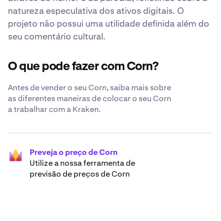
natureza especulativa dos ativos digitais. O
projeto não possui uma utilidade definida além do
seu comentário cultural.
O que pode fazer com Corn?
Antes de vender o seu Corn, saiba mais sobre
as diferentes maneiras de colocar o seu Corn
a trabalhar com a Kraken.
Preveja o preço de Corn
Utilize a nossa ferramenta de
previsão de preços de Corn