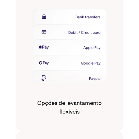
Opções de levantamento
flexíveis