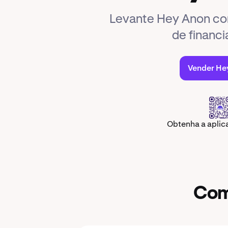
Levante Hey Anon co
de financ
Vender He
Obtenha a apli
Com