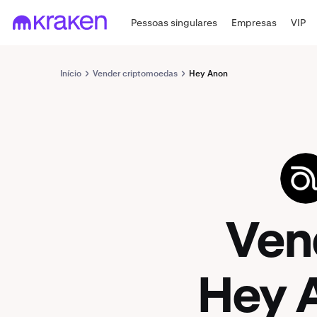
Pessoas singulares
Empresas
VIP
Início
Vender criptomoedas
Hey Anon
ANON
Ven
Hey 