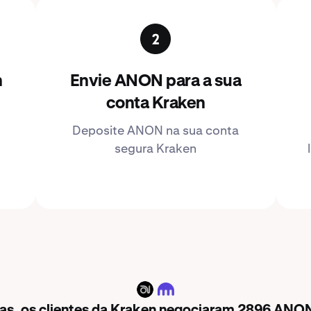
n
Envie ANON para a sua
conta Kraken
Deposite ANON na sua conta
segura Kraken
ANON
ras, os clientes da Kraken negociaram 2896 ANON 