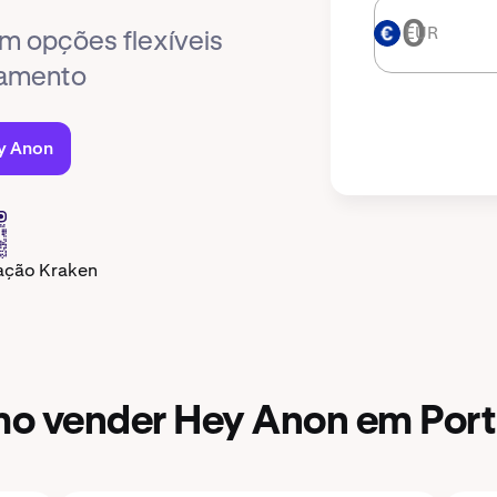
EUR
EUR
m opções flexíveis
iamento
y Anon
cação Kraken
o vender Hey Anon em Port