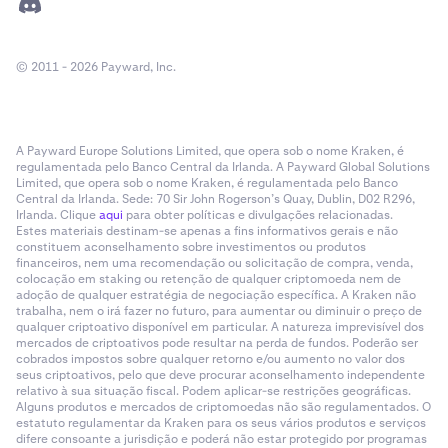
© 2011 - 2026 Payward, Inc.
A Payward Europe Solutions Limited, que opera sob o nome Kraken, é
regulamentada pelo Banco Central da Irlanda. A Payward Global Solutions
Limited, que opera sob o nome Kraken, é regulamentada pelo Banco
Central da Irlanda. Sede: 70 Sir John Rogerson’s Quay, Dublin, D02 R296,
Irlanda. Clique
aqui
para obter políticas e divulgações relacionadas.
Estes materiais destinam-se apenas a fins informativos gerais e não
constituem aconselhamento sobre investimentos ou produtos
financeiros, nem uma recomendação ou solicitação de compra, venda,
colocação em staking ou retenção de qualquer criptomoeda nem de
adoção de qualquer estratégia de negociação específica. A Kraken não
trabalha, nem o irá fazer no futuro, para aumentar ou diminuir o preço de
qualquer criptoativo disponível em particular. A natureza imprevisível dos
mercados de criptoativos pode resultar na perda de fundos. Poderão ser
cobrados impostos sobre qualquer retorno e/ou aumento no valor dos
seus criptoativos, pelo que deve procurar aconselhamento independente
relativo à sua situação fiscal. Podem aplicar-se restrições geográficas.
Alguns produtos e mercados de criptomoedas não são regulamentados. O
estatuto regulamentar da Kraken para os seus vários produtos e serviços
difere consoante a jurisdição e poderá não estar protegido por programas