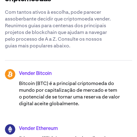
venda de Mask Network.
decisão.
Com tantos ativos à escolha, pode parecer
assoberbante decidir que criptomoeda vender.
Reunimos guias para centenas dos principais
projetos de blockchain que ajudam a navegar
pelo processo de A a Z. Consulte os nossos
guias mais populares abaixo.
Vender Bitcoin
BTC
Bitcoin (BTC) é a principal criptomoeda do
mundo por capitalização de mercado e tem
o potencial de se tornar uma reserva de valor
digital aceite globalmente.
Vender Ethereum
ETH