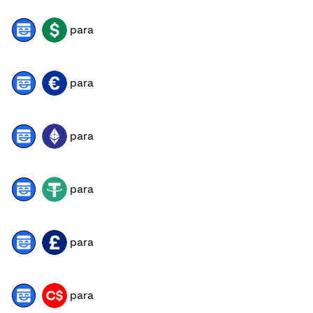
para
MASK
USD
para
MASK
EUR
para
MASK
ETH
para
MASK
USDT
para
MASK
GBP
para
MASK
CAD