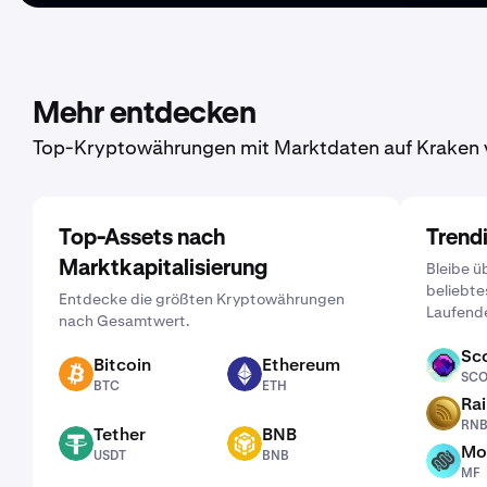
Mehr entdecken
Top-Kryptowährungen mit Marktdaten auf Kraken 
Top-Assets nach
Trend
Marktkapitalisierung
Bleibe ü
beliebte
Entdecke die größten Kryptowährungen
Laufend
nach Gesamtwert.
Sc
Bitcoin
Ethereum
SCOR
SC
BTC
ETH
BTC
ETH
Ra
RNBW
RN
Tether
BNB
USDT
BNB
Mo
USDT
BNB
MF
MF