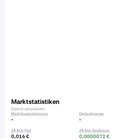
Marktstatistiken
Zuletzt aktualisiert:
Marktkapitalisierung
Umlaufmenge
-
-
24 Std.-Tief
24 Std.-Änderung
0,016 €
0,0000072 €