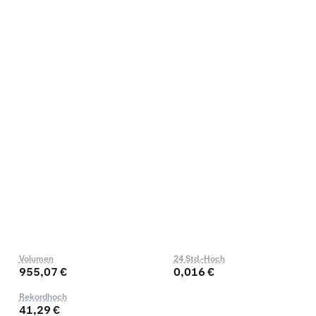
Volumen
24 Std.-Hoch
955,07 €
0,016 €
Rekordhoch
41,29 €