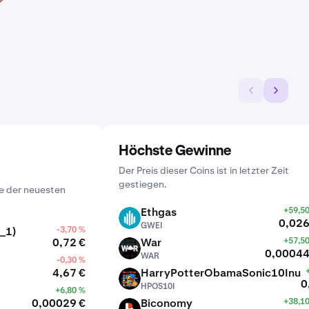
Höchste Gewinne
Der Preis dieser Coins ist in letzter Zeit
gestiegen.
e der neuesten
Ethgas
+59,5
GWEI
0,026
GWEI
_1)
-3,70 %
0,72 €
War
+57,5
WAR
0,00044
WAR
-0,30 %
4,67 €
HarryPotterObamaSonic10Inu
HPOS10I
0
HPOS10I
+6,80 %
0,00029 €
Biconomy
+38,1