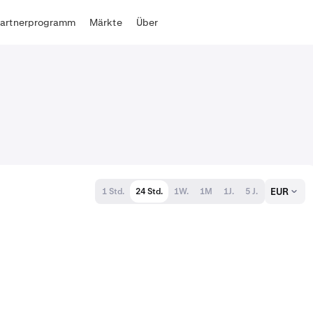
Partnerprogramm
Märkte
Über
EUR
1 Std.
24 Std.
1W.
1M
1J.
5 J.