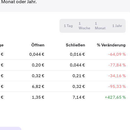
 Monat oder Jahr.
1
1
1 Tag
1 Jahr
Woche
Monat
ge
Öffnen
Schließen
% Veränderung
 €
0,044 €
0,016 €
-64,09 %
 €
0,20 €
0,044 €
-77,84 %
 €
0,32 €
0,21 €
-34,16 %
 €
6,82 €
0,32 €
-95,33 %
 €
1,35 €
7,14 €
+427,65 %