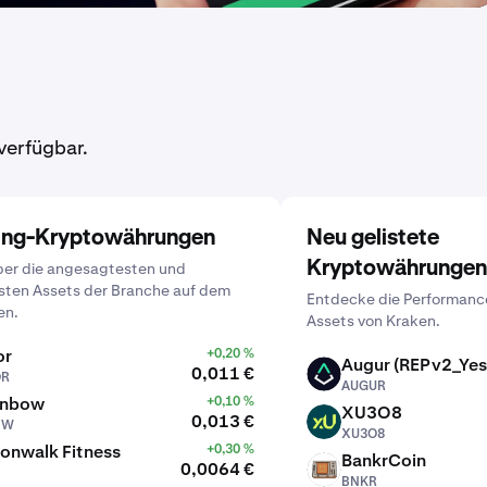
verfügbar.
ing-Kryptowährungen
Neu gelistete
Kryptowährungen
ber die angesagtesten und
sten Assets der Branche auf dem
Entdecke die Performanc
en.
Assets von Kraken.
or
+0,20 %
Augur (REPv2_Yes
0,011 €
OR
AUGUR
AUGUR
inbow
+0,10 %
XU3O8
0,013 €
BW
XU3O8
XU3O8
onwalk Fitness
+0,30 %
BankrCoin
0,0064 €
BNKR
BNKR