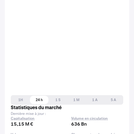
1H
24 h
1 S
1 M
1 A
5 A
Statistiques du marché
Dernière mise à jour :
Capitalisation
Volume en circulation
15,15 M €
636 Bn