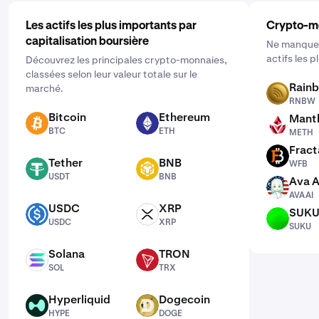
Les actifs les plus importants par
Crypto-m
capitalisation boursière
Ne manquez
actifs les 
Découvrez les principales crypto-monnaies,
classées selon leur valeur totale sur le
Rain
marché.
RNBW
RNBW
Bitcoin
Ethereum
Mantl
BTC
ETH
METH
BTC
ETH
METH
Fract
WFB
Tether
BNB
WFB
USDT
BNB
USDT
BNB
Ava A
AVAAI
AVAAI
USDC
XRP
SUK
USDC
XRP
SUKU
USDC
XRP
SUKU
Solana
TRON
SOL
TRX
SOL
TRX
Hyperliquid
Dogecoin
HYPE
DOGE
HYPE
DOGE