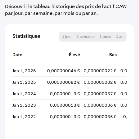
Découvrir le tableau historique des prix de l’actif CAW
par jour, par semaine, par mois ou par an.
Statistiques
1 jour
1 semaine
1 mois
1 an
Date
Élevé
Bas
Jan 1, 2026
0,000000046 €
0,000000022 €
0,00000
Jan 1, 2025
0,000000082 €
0,000000032 €
0,00000
Jan 1, 2024
0,00000013 €
0,000000037 €
0,00000
Jan 1, 2023
0,00000013 €
0,000000036 €
0,00000
Jan 1, 2022
0,00000013 €
0,000000035 €
0,0000