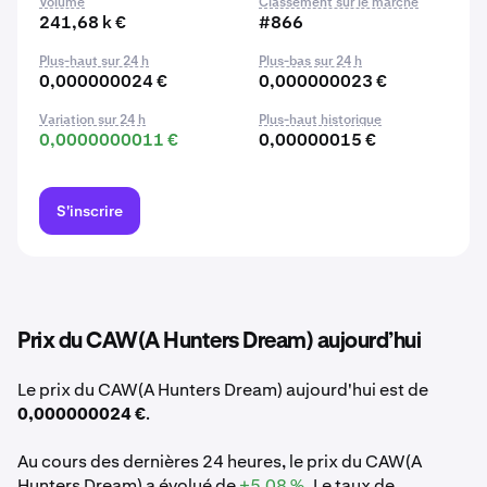
Volume
Classement sur le marché
241,68 k €
#866
Plus-haut sur 24 h
Plus-bas sur 24 h
0,000000024 €
0,000000023 €
Variation sur 24 h
Plus-haut historique
0,0000000011 €
0,00000015 €
S'inscrire
Prix du CAW(A Hunters Dream) aujourd’hui
Le prix du CAW(A Hunters Dream) aujourd'hui est de
0,000000024 €
.
Au cours des dernières 24 heures, le prix du CAW(A
Hunters Dream) a évolué de
+5,08 %
. Le taux de