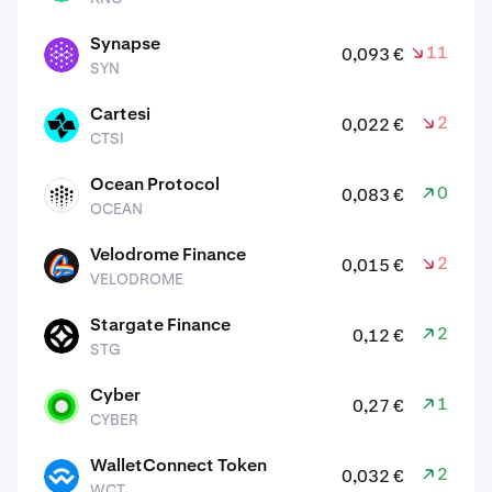
Synapse
11,80 %
0,093 €
SYN
SYN
Cartesi
2,70 %
0,022 €
CTSI
CTSI
Ocean Protocol
0,20 %
0,083 €
OCEAN
OCEAN
Velodrome Finance
2,20 %
0,015 €
VELODROME
VELODROME
Stargate Finance
2,40 %
0,12 €
STG
STG
Cyber
1,90 %
0,27 €
CYBER
CYBER
WalletConnect Token
2,60 %
0,032 €
WCT
WCT