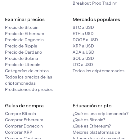
Breakout Prop Trading
Riesgos tecnológicos
: Los errores o fallos en la
tecnología blockchain podrían afectar
Examinar precios
Mercados populares
negativamente al funcionamiento o al valor de una
Precio de Bitcoin
BTC a USD
criptomoneda.
Precio de Ethereum
ETH a USD
Riesgo de contraparte
: Si un exchange o plataforma
Precio de Dogecoin
DOGE a USD
de criptomonedas entra en bancarrota o es víctima
Precio de Ripple
XRP a USD
Precio de Cardano
ADA a USD
de un ataque informático, es posible que no puedas
Precio de Solana
SOL a USD
acceder a tus fondos.
Precio de Litecoin
LTC a USD
Riesgos relacionados con los contratos
Categorías de criptos
Todos los criptomercados
inteligentes
: Es posible aprovecharse de las
Todos los precios de las
criptomonedas
vulnerabilidades o fallos de los contratos
Predicciones de precios
inteligentes, lo que puede provocar la pérdida de
fondos o el incumplimiento del contrato.
Guías de compra
Educación cripto
Compre Bitcoin
¿Qué es una criptomoneda?
Comprar Ethereum
¿Qué es Bitcoin?
Comprar Dogecoin
¿Qué es Ethereum?
Comprar XRP
Mejores plataformas de
Comprar Cardano
futuros de criptomonedas