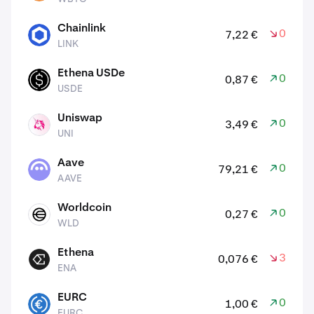
Chainlink
0,50 %
7,22 €
LINK
LINK
Ethena USDe
0,00 %
0,87 €
USDE
USDE
Uniswap
0,30 %
3,49 €
UNI
UNI
Aave
0,80 %
79,21 €
AAVE
AAVE
Worldcoin
0,90 %
0,27 €
WLD
WLD
Ethena
3,90 %
0,076 €
ENA
ENA
EURC
0,00 %
1,00 €
EURC
EURC