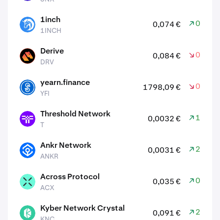
1inch
0,10 %
0,074 €
1INCH
1INCH
Derive
0,90 %
0,084 €
DRV
DRV
yearn.finance
0,50 %
1798,09 €
YFI
YFI
Threshold Network
1,60 %
0,0032 €
T
T
Ankr Network
2,90 %
0,0031 €
ANKR
ANKR
Across Protocol
0,90 %
0,035 €
ACX
ACX
Kyber Network Crystal
2,10 %
0,091 €
KNC
KNC