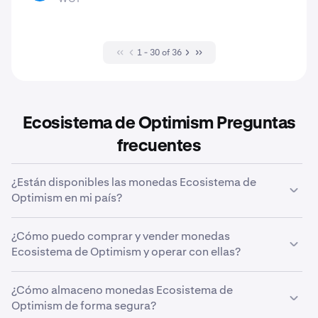
1 - 30 of 36
Ecosistema de Optimism Preguntas
frecuentes
¿Están disponibles las monedas Ecosistema de
Optimism en mi país?
Hay algunas
restricciones geográficas
que pueden
¿Cómo puedo comprar y vender monedas
afectar a los criptoactivos que puedes comprar, vender
Ecosistema de Optimism y operar con ellas?
y con los que puedes operar en tu país de residencia
verificado.
Kraken facilita la compra, la venta y el trading de 652
¿Cómo almaceno monedas Ecosistema de
criptomonedas, incluso las monedas Ecosistema de
Optimism de forma segura?
Optimism. Visita nuestra página del Centro de Atención