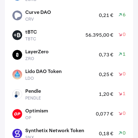
Curve DAO
6,00 %
0,21 €
CRV
CRV
tBTC
0,20 %
56.395,00 €
TBTC
TBTC
LayerZero
1,70 %
0,73 €
ZRO
ZRO
Lido DAO Token
0,70 %
0,25 €
LDO
LDO
Pendle
1,00 %
1,20 €
PENDLE
PENDLE
Optimism
0,70 %
0,077 €
OP
OP
Synthetix Network Token
0,70 %
0,18 €
SNX
SNX