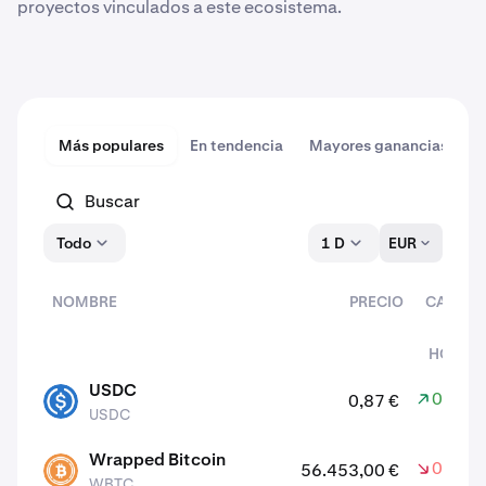
proyectos vinculados a este ecosistema.
Más populares
En tendencia
Mayores ganancias
M
Todo
1 D
EUR
NOMBRE
PRECIO
CAMBIO
(24
HORAS)
activos
USDC
0,00 %
0,87 €
USDC
USDC
Wrapped Bitcoin
0,10 %
56.453,00 €
WBTC
WBTC