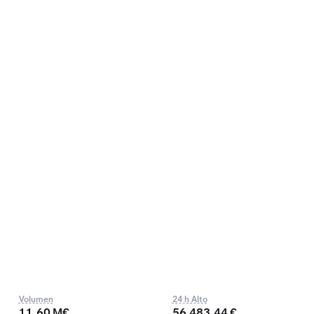
Volumen
24 h Alto
11,60 M€
56.483,44 €