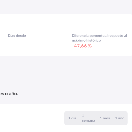
Días desde
Diferencia porcentual respecto al
máximo histórico
-47,66 %
es o año.
1
1 día
1 mes
1 año
semana