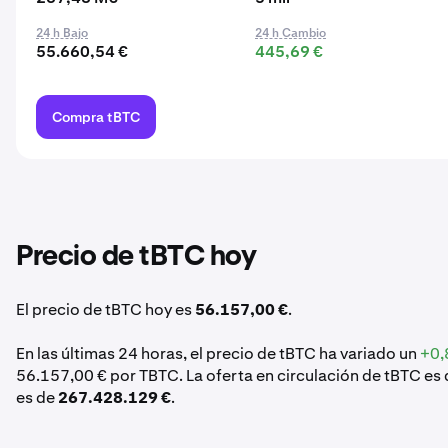
24 h Bajo
24 h Cambio
55.660,54 €
445,69 €
Compra tBTC
Precio de tBTC hoy
El precio de tBTC hoy es
56.157,00 €
.
En las últimas 24 horas, el precio de tBTC ha variado un
+0,
56.157,00 € por TBTC. La oferta en circulación de tBTC es
es de
267.428.129 €
.