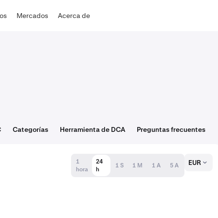
dos
Mercados
Acerca de
C
Categorías
Herramienta de DCA
Preguntas frecuentes
1
24
EUR
1 S
1 M
1 A
5 A
hora
h