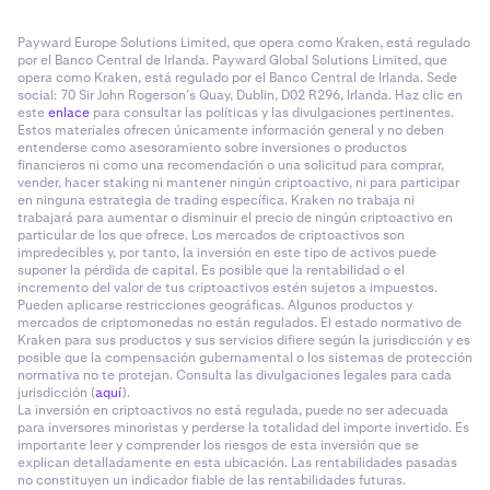
Payward Europe Solutions Limited, que opera como Kraken, está regulado
por el Banco Central de Irlanda. Payward Global Solutions Limited, que
opera como Kraken, está regulado por el Banco Central de Irlanda. Sede
social: 70 Sir John Rogerson’s Quay, Dublin, D02 R296, Irlanda. Haz clic en
este
enlace
para consultar las políticas y las divulgaciones pertinentes.
Estos materiales ofrecen únicamente información general y no deben
entenderse como asesoramiento sobre inversiones o productos
financieros ni como una recomendación o una solicitud para comprar,
vender, hacer staking ni mantener ningún criptoactivo, ni para participar
en ninguna estrategia de trading específica. Kraken no trabaja ni
trabajará para aumentar o disminuir el precio de ningún criptoactivo en
particular de los que ofrece. Los mercados de criptoactivos son
impredecibles y, por tanto, la inversión en este tipo de activos puede
suponer la pérdida de capital. Es posible que la rentabilidad o el
incremento del valor de tus criptoactivos estén sujetos a impuestos.
Pueden aplicarse restricciones geográficas. Algunos productos y
mercados de criptomonedas no están regulados. El estado normativo de
Kraken para sus productos y sus servicios difiere según la jurisdicción y es
posible que la compensación gubernamental o los sistemas de protección
normativa no te protejan. Consulta las divulgaciones legales para cada
jurisdicción (
aquí
).
La inversión en criptoactivos no está regulada, puede no ser adecuada
para inversores minoristas y perderse la totalidad del importe invertido. Es
importante leer y comprender los riesgos de esta inversión que se
explican detalladamente en esta ubicación. Las rentabilidades pasadas
no constituyen un indicador fiable de las rentabilidades futuras.