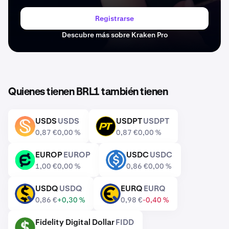
Registrarse
Descubre más sobre Kraken Pro
Quienes tienen BRL1 también tienen
USDS
USDS
USDPT
USDPT
USDS
USDPT
0,87 €
0,00 %
0,87 €
0,00 %
EUROP
EUROP
USDC
USDC
EUROP
USDC
1,00 €
0,00 %
0,86 €
0,00 %
USDQ
USDQ
EURQ
EURQ
USDQ
EURQ
0,86 €
+0,30 %
0,98 €
-0,40 %
Fidelity Digital Dollar
FIDD
FIDD