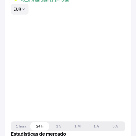
+0,10 % las últimas 24 horas
EUR
1 hora
24 h
1 S
1 M
1 A
5 A
Estadísticas de mercado