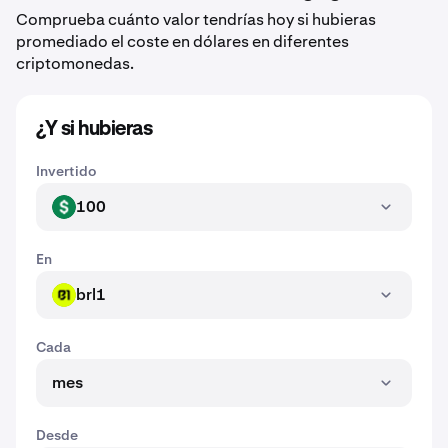
Comprueba cuánto valor tendrías hoy si hubieras
promediado el coste en dólares en diferentes
criptomonedas.
¿Y si hubieras
Invertido
100
USD
En
brl1
BRL1
Cada
mes
Desde