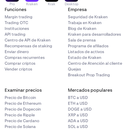
Pro
Kraken
Krak
Desktop
Funciones
Empresa
Margin trading
Seguridad de Kraken
Trading OTC
Trabaja en Kraken
Instituciones
Blog de Kraken
API trading
Kraken para desarrolladores
Centro de API de Kraken
Sala de prensa
Recompensas de staking
Programa de afiliados
Enviar dinero
Listados de activos
Compras recurrentes
Estado de Kraken
Comprar criptos
Centro de Atención al cliente
Vender criptos
Quejas
Breakout Prop Trading
Examinar precios
Mercados populares
Precio de Bitcoin
BTC a USD
Precio de Ethereum
ETH a USD
Precio de Dogecoin
DOGE a USD
Precio de Ripple
XRP a USD
Precio de Cardano
ADA a USD
Precio de Solana
SOL a USD