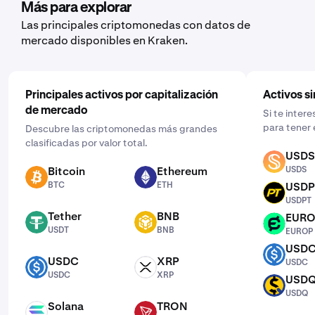
Después, introduce la cantidad que quieres, selecciona
Más para explorar
la frecuencia haciendo clic en “Una vez” y elige una
Las principales criptomonedas con datos de
programación que se ajuste a ti: diaria, semanal o
mercado disponibles en Kraken.
mensual.
Principales activos por capitalización
Activos si
de mercado
Si te inter
para tener 
Descubre las criptomonedas más grandes
clasificadas por valor total.
USDS
USDS
Bitcoin
Ethereum
USDS
BTC
ETH
BTC
ETH
USDP
USDPT
USDPT
Tether
BNB
EUR
USDT
BNB
EUROP
USDT
BNB
EUROP
USD
USDC
USDC
XRP
USDC
USDC
XRP
USDC
XRP
USD
USDQ
USDQ
Solana
TRON
SOL
TRX