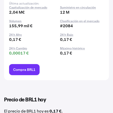
Última actualización:
Capitalización de mercado
Suministro en circulación
2,04 M€
12 M
Volumen
Clasificación en el mercado
155,99 mil €
#2084
24 h Alto
24 h Bajo
0,17 €
0,17 €
24 h Cambio
Máximo histórico
0,00017 €
0,17 €
Compra BRL1
Precio de BRL1 hoy
El precio de BRL1 hoy es
0,17 €
.