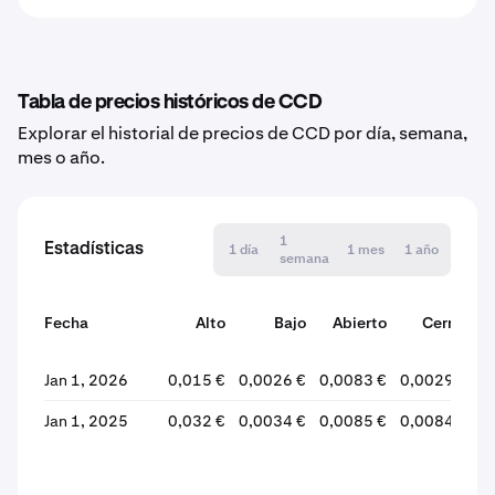
Tabla de precios históricos de CCD
Explorar el historial de precios de CCD por día, semana,
mes o año.
1
Estadísticas
1 día
1 mes
1 año
semana
Fecha
Alto
Bajo
Abierto
Cerrar
v
Jan 1, 2026
0,015 €
0,0026 €
0,0083 €
0,0029 €
-
Jan 1, 2025
0,032 €
0,0034 €
0,0085 €
0,0084 €