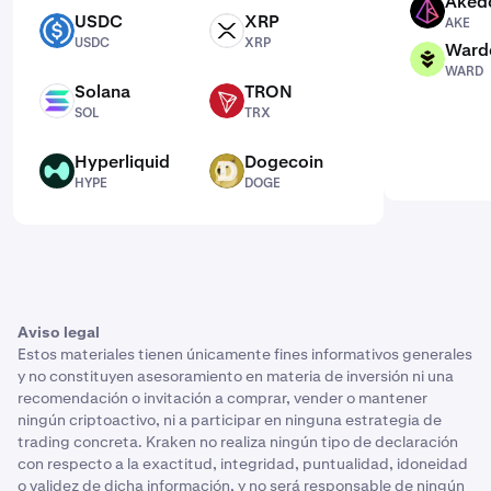
Aked
AKE
USDC
XRP
AKE
USDC
XRP
USDC
XRP
Ward
WARD
WARD
Solana
TRON
SOL
TRX
SOL
TRX
Hyperliquid
Dogecoin
HYPE
DOGE
HYPE
DOGE
Aviso legal
Estos materiales tienen únicamente fines informativos generales
y no constituyen asesoramiento en materia de inversión ni una
recomendación o invitación a comprar, vender o mantener
ningún criptoactivo, ni a participar en ninguna estrategia de
trading concreta. Kraken no realiza ningún tipo de declaración
con respecto a la exactitud, integridad, puntualidad, idoneidad
o validez de dicha información, y no será responsable de ningún