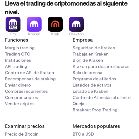
Lleva el trading de criptomonedas al siguiente
nivel.
Pro
Kraken
Krak
Desktop
Funciones
Empresa
Margin trading
Seguridad de Kraken
Trading OTC
Trabaja en Kraken
Instituciones
Blog de Kraken
API trading
Kraken para desarrolladores
Centro de API de Kraken
Sala de prensa
Recompensas de staking
Programa de afiliados
Enviar dinero
Listados de activos
Compras recurrentes
Estado de Kraken
Comprar criptos
Centro de Atención al cliente
Vender criptos
Quejas
Breakout Prop Trading
Examinar precios
Mercados populares
Precio de Bitcoin
BTC a USD