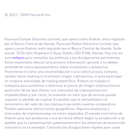
© 2011 - 2026 Payward, Inc.
Payward Europe Solutions Limited, que opera como Kraken, está regulado
por el Banco Central de Irlanda. Payward Global Solutions Limited, que
opera como Kraken, está regulado por el Banco Central de Irlanda. Sede
social: 70 Sir John Rogerson’s Quay, Dublin, D02 R296, Irlanda. Haz clic en
este
enlace
para consultar las políticas y las divulgaciones pertinentes.
Estos materiales ofrecen únicamente información general y no deben
entenderse como asesoramiento sobre inversiones o productos
financieros ni como una recomendación o una solicitud para comprar,
vender, hacer staking ni mantener ningún criptoactivo, ni para participar
en ninguna estrategia de trading específica. Kraken no trabaja ni
trabajará para aumentar o disminuir el precio de ningún criptoactivo en
particular de los que ofrece. Los mercados de criptoactivos son
impredecibles y, por tanto, la inversión en este tipo de activos puede
suponer la pérdida de capital. Es posible que la rentabilidad o el
incremento del valor de tus criptoactivos estén sujetos a impuestos.
Pueden aplicarse restricciones geográficas. Algunos productos y
mercados de criptomonedas no están regulados. El estado normativo de
Kraken para sus productos y sus servicios difiere según la jurisdicción y es
posible que la compensación gubernamental o los sistemas de protección
normativa no te protejan. Consulta las divulgaciones legales para cada