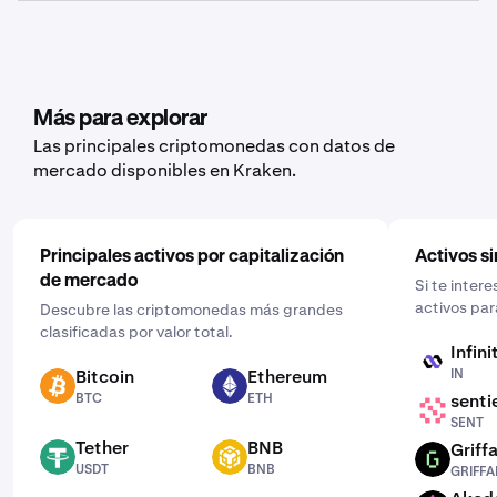
balance en función de los datos que quieras exportar.
Sí, Kraken ofrece funciones de compras recurrentes
para un amplio abanico de criptomonedas, como
Concordium. Para configurarlas, abre la aplicación
móvil, toca “Comprar” y elige el activo que te gustaría
comprar. Después, introduce la cantidad que quieres,
Más para explorar
selecciona la frecuencia haciendo clic en “Una vez” y
Las principales criptomonedas con datos de
elige una programación que se ajuste a ti: diaria,
mercado disponibles en Kraken.
semanal o mensual.
Principales activos por capitalización
Activos si
de mercado
Si te inter
activos par
Descubre las criptomonedas más grandes
clasificadas por valor total.
Infini
IN
Bitcoin
Ethereum
IN
BTC
ETH
BTC
ETH
senti
SENT
SENT
Tether
BNB
Griffa
USDT
BNB
GRIFFAIN
USDT
BNB
GRIFFA