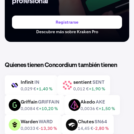
profesional
Registrarse
Descubre más sobre Kraken Pro
Quienes tienen Concordium también tienen
Infinit
IN
sentient
SENT
IN
SENT
0,029 €
+1,40 %
0,012 €
+1,90 %
Griffain
GRIFFAIN
Akedo
AKE
GRIFFAIN
AKE
0,0084 €
+10,20 %
0,0036 €
+1,50 %
Warden
WARD
Chutes
SN64
WARD
SN64
0,0033 €
-13,30 %
14,45 €
-2,80 %