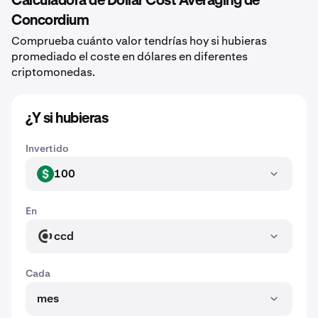
Calculadora de Dollar Cost Averaging de
Concordium
Comprueba cuánto valor tendrías hoy si hubieras
promediado el coste en dólares en diferentes
criptomonedas.
¿Y si hubieras
Invertido
100
USD
En
ccd
CCD
Cada
mes