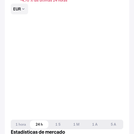
-4,70 % las últimas 24 horas
EUR
1 hora
24 h
1 S
1 M
1 A
5 A
Estadísticas de mercado