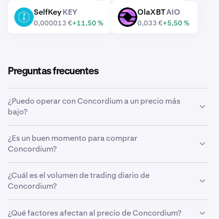
SelfKey
KEY
OlaXBT
AIO
KEY
AIO
0,000013 €
+11,50 %
0,033 €
+5,50 %
Preguntas frecuentes
¿Puedo operar con Concordium a un precio más
bajo?
Sí, puedes usar las órdenes personalizadas de Kraken
¿Es un buen momento para comprar
para comprar Concordium automáticamente si alcanza
Concordium?
un precio más bajo.
Acertar con el momento del mercado puede ser muy
¿Cuál es el volumen de trading diario de
complicado, por eso muchos traders prefieren aplicar el
Concordium?
dollar-cost averaging
a Concordium. Si usas compras
recurrentes, puedes acumular Concordium en el tiempo
En las últimas 24 horas se han operado 49.042.784 CCD
de forma constante independientemente del precio que
¿Qué factores afectan al precio de Concordium?
en Kraken, por un valor de 144.431 €.