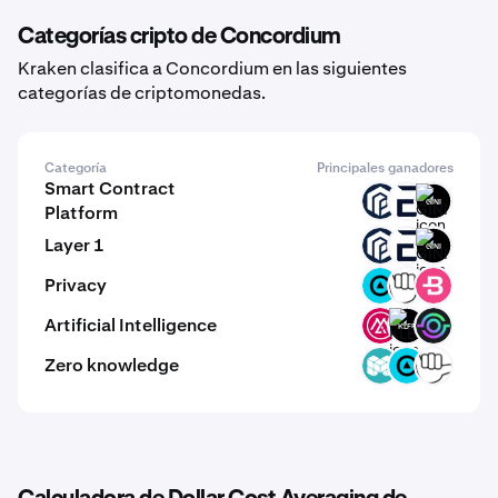
Categorías cripto de Concordium
Kraken clasifica a Concordium en las siguientes
categorías de criptomonedas.
Categoría
Principales ganadores
Smart Contract
PAW
EVR
GINI
Platform
Layer 1
PAW
EVR
GINI
Privacy
ZBT
YEC
BCN
Artificial Intelligence
MSAI
KLEF
GAIX
Zero knowledge
MCH
ZBT
YEC