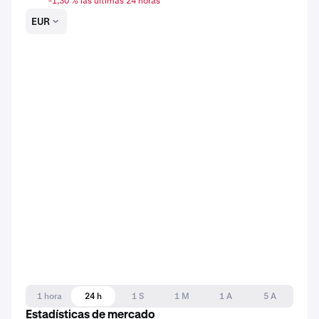
-1,30 % las últimas 24 horas
EUR
1 hora
24 h
1 S
1 M
1 A
5 A
Estadísticas de mercado