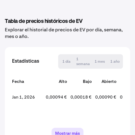
Tabla de precios históricos de EV
Explorar el historial de precios de EV por día, semana,
mes o año.
1
Estadísticas
1 día
1 mes
1 año
semana
Fecha
Alto
Bajo
Abierto
Cer
Jan 1, 2026
0,00094 €
0,00018 €
0,00090 €
0,0001
Mostrar más