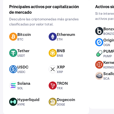
Principales activos por capitalización
Activos si
de mercado
Si te inter
activos par
Descubre las criptomonedas más grandes
clasificadas por valor total.
Bonzo
BONZO
Bitcoin
Ethereum
BONZ
BTC
ETH
BTC
ETH
Origi
OGN
OGN
Tether
BNB
PUM
USDT
BNB
PUMP
USDT
BNB
PUMP
Kerne
KERNEL
USDC
XRP
KERNE
USDC
XRP
USDC
XRP
Scall
SCA
SCA
Solana
TRON
SOL
TRX
SOL
TRX
Hyperliquid
Dogecoin
HYPE
DOGE
HYPE
DOGE