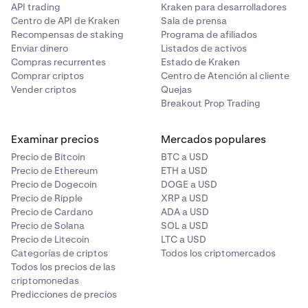
API trading
Kraken para desarrolladores
Centro de API de Kraken
Sala de prensa
Recompensas de staking
Programa de afiliados
Enviar dinero
Listados de activos
Compras recurrentes
Estado de Kraken
Comprar criptos
Centro de Atención al cliente
Vender criptos
Quejas
Breakout Prop Trading
Examinar precios
Mercados populares
Precio de Bitcoin
BTC a USD
Precio de Ethereum
ETH a USD
Precio de Dogecoin
DOGE a USD
Precio de Ripple
XRP a USD
Precio de Cardano
ADA a USD
Precio de Solana
SOL a USD
Precio de Litecoin
LTC a USD
Categorías de criptos
Todos los criptomercados
Todos los precios de las
criptomonedas
Predicciones de precios