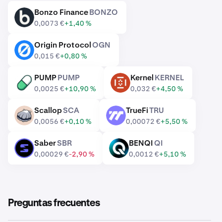
Bonzo Finance
BONZO
BONZO
0,0073 €
+1,40 %
Origin Protocol
OGN
OGN
0,015 €
+0,80 %
PUMP
PUMP
Kernel
KERNEL
PUMP
KERNEL
0,0025 €
+10,90 %
0,032 €
+4,50 %
Scallop
SCA
TrueFi
TRU
SCA
TRU
0,0056 €
+0,10 %
0,00072 €
+5,50 %
Saber
SBR
BENQI
QI
SBR
QI
0,00029 €
-2,90 %
0,0012 €
+5,10 %
Preguntas frecuentes