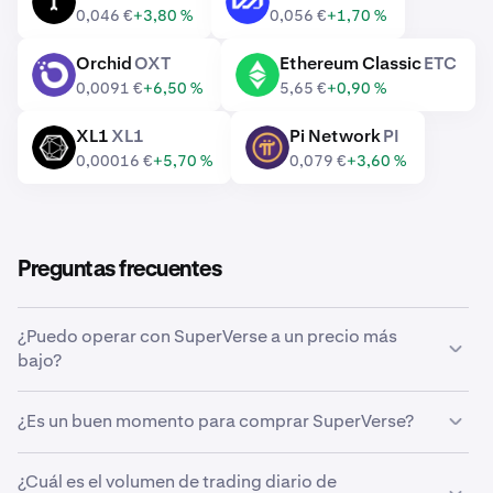
INIT
A
0,046 €
+3,80 %
0,056 €
+1,70 %
Orchid
OXT
Ethereum Classic
ETC
OXT
ETC
0,0091 €
+6,50 %
5,65 €
+0,90 %
XL1
XL1
Pi Network
PI
XL1
PI
0,00016 €
+5,70 %
0,079 €
+3,60 %
Preguntas frecuentes
¿Puedo operar con SuperVerse a un precio más
bajo?
Sí, puedes usar las órdenes personalizadas de Kraken
¿Es un buen momento para comprar SuperVerse?
para comprar SuperVerse automáticamente si alcanza
un precio más bajo.
Acertar con el momento del mercado puede ser muy
¿Cuál es el volumen de trading diario de
complicado, por eso muchos traders prefieren aplicar el