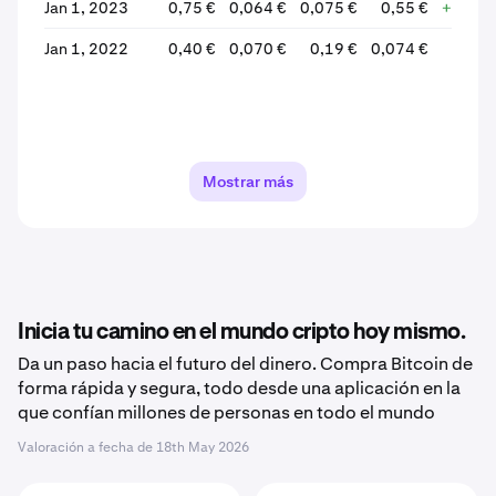
Jan 1, 2023
0,75 €
0,064 €
0,075 €
0,55 €
+634,4
Jan 1, 2022
0,40 €
0,070 €
0,19 €
0,074 €
-61,
Mostrar más
Inicia tu camino en el mundo cripto hoy mismo.
Da un paso hacia el futuro del dinero. Compra Bitcoin de
forma rápida y segura, todo desde una aplicación en la
que confían millones de personas en todo el mundo
Valoración a fecha de
18th May 2026