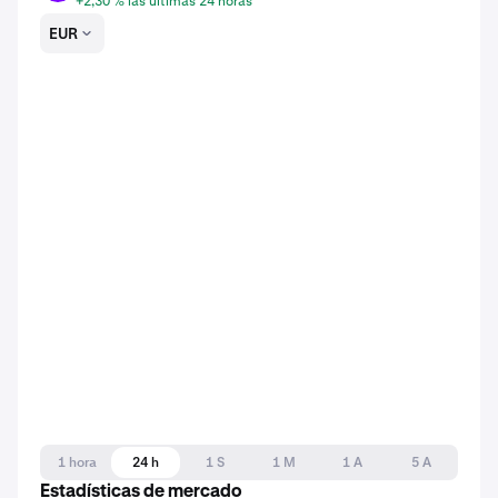
+2,30 % las últimas 24 horas
EUR
1 hora
24 h
1 S
1 M
1 A
5 A
Estadísticas de mercado