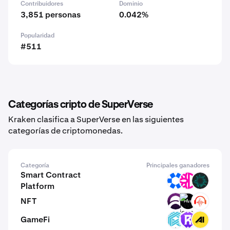
Contribuidores
Dominio
3,851 personas
0.042%
Popularidad
#511
Categorías cripto de SuperVerse
Kraken clasifica a SuperVerse en las siguientes
categorías de criptomonedas.
Categoría
Principales ganadores
Smart Contract
OMNI
DFI
BVM
Platform
NFT
DAR
FWA
BEAT
GameFi
LUX
RST
AIPO