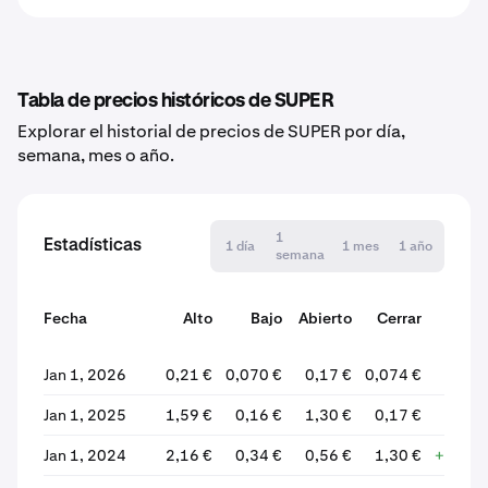
Tabla de precios históricos de SUPER
Explorar el historial de precios de SUPER por día,
semana, mes o año.
1
Estadísticas
1 día
1 mes
1 año
semana
Fecha
Alto
Bajo
Abierto
Cerrar
%
varia
Jan 1, 2026
0,21 €
0,070 €
0,17 €
0,074 €
-56,
Jan 1, 2025
1,59 €
0,16 €
1,30 €
0,17 €
-86,
Jan 1, 2024
2,16 €
0,34 €
0,56 €
1,30 €
+132,6