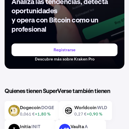
Analiza las tendencias, detecta
oportunidades
y opera con Bitcoin como un
profesional
Registrarse
Descubre más sobre Kraken Pro
Quienes tienen SuperVerse también tienen
Dogecoin
DOGE
Worldcoin
WLD
DOGE
WLD
0,061 €
+1,80 %
0,27 €
+0,90 %
Initia
INIT
Vaulta
A