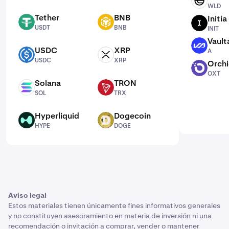
WLD
WLD
Tether
BNB
Initia
USDT
BNB
INIT
USDT
BNB
INIT
Vault
A
USDC
XRP
A
USDC
XRP
USDC
XRP
Orch
OXT
OXT
Solana
TRON
SOL
TRX
SOL
TRX
Hyperliquid
Dogecoin
HYPE
DOGE
HYPE
DOGE
Aviso legal
Estos materiales tienen únicamente fines informativos generales
y no constituyen asesoramiento en materia de inversión ni una
recomendación o invitación a comprar, vender o mantener