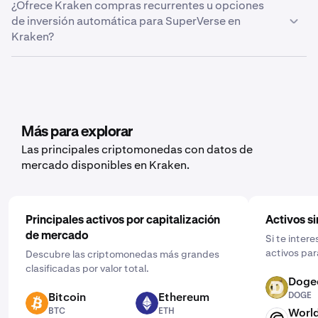
¿Ofrece Kraken compras recurrentes u opciones
alerta” y sigue los mismos pasos que para la
menú de configuración y haz clic en “Documentos” >
de inversión automática para SuperVerse en
plataforma web.
“Crear exportación.” Desde aquí, puedes elegir entre el
Kraken?
historial de operaciones, el historial del libro mayor o el
balance en función de los datos que quieras exportar.
Sí, Kraken ofrece funciones de compras recurrentes
para un amplio abanico de criptomonedas, como
SuperVerse. Para configurarlas, abre la aplicación móvil,
toca “Comprar” y elige el activo que te gustaría comprar.
Después, introduce la cantidad que quieres, selecciona
Más para explorar
la frecuencia haciendo clic en “Una vez” y elige una
Las principales criptomonedas con datos de
programación que se ajuste a ti: diaria, semanal o
mercado disponibles en Kraken.
mensual.
Principales activos por capitalización
Activos si
de mercado
Si te inter
activos par
Descubre las criptomonedas más grandes
clasificadas por valor total.
Doge
DOGE
Bitcoin
Ethereum
DOGE
BTC
ETH
BTC
ETH
Worl