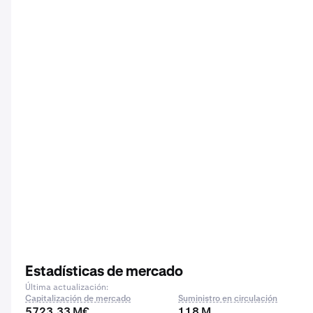
Estadísticas de mercado
Última actualización:
Capitalización de mercado
Suministro en circulación
5723,33 M€
118 M