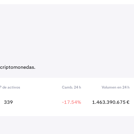
e criptomonedas.
.º de activos
Camb. 24 h
Volumen en 24 h
339
-17.54%
1.463.390.675 €