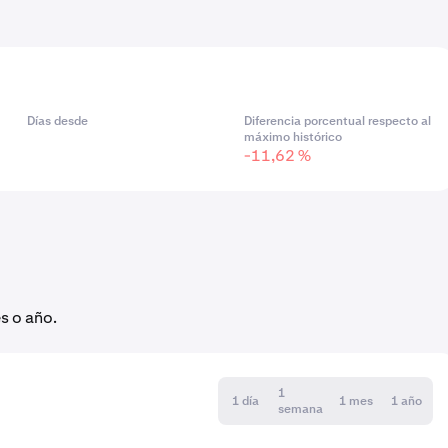
Días desde
Diferencia porcentual respecto al
máximo histórico
-11,62 %
s o año.
1
1 día
1 mes
1 año
semana