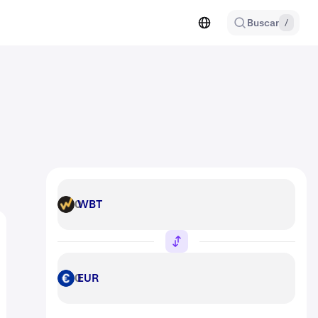
Buscar
/
WBT
WBT
EUR
EUR