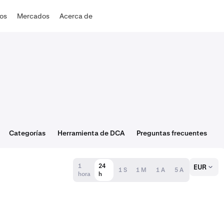
dos
Mercados
Acerca de
Categorías
Herramienta de DCA
Preguntas frecuentes
1
24
EUR
1 S
1 M
1 A
5 A
hora
h