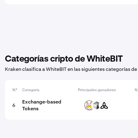
Categorías cripto de WhiteBIT
Kraken clasifica a WhiteBIT en las siguientes categorías d
N.º
Categoría
Principales ganadores
N
Exchange-based
6
RABBIT
NEX
MDEX
Tokens