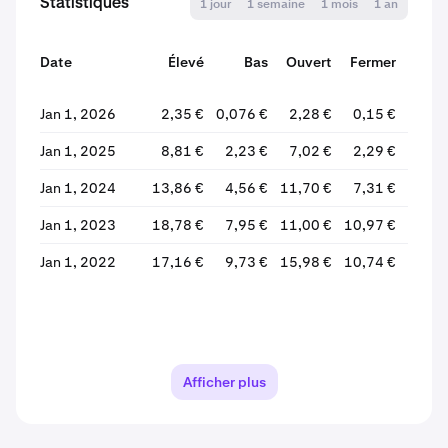
Statistiques
1 jour
1 semaine
1 mois
1 an
Date
Élevé
Bas
Ouvert
Fermer
Varia
Jan 1, 2026
2,35 €
0,076 €
2,28 €
0,15 €
-93,4
Jan 1, 2025
8,81 €
2,23 €
7,02 €
2,29 €
-67,4
Jan 1, 2024
13,86 €
4,56 €
11,70 €
7,31 €
-37,5
Jan 1, 2023
18,78 €
7,95 €
11,00 €
10,97 €
-0,2
Jan 1, 2022
17,16 €
9,73 €
15,98 €
10,74 €
-32,7
Afficher plus