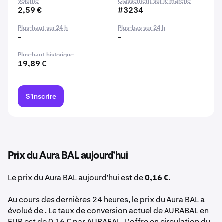
Volume
Classement sur le marché
2,59 €
#3234
Plus-haut sur 24 h
Plus-bas sur 24 h
-
-
Plus-haut historique
19,89 €
S'inscrire
Prix du Aura BAL aujourd’hui
Le prix du Aura BAL aujourd'hui est de
0,16 €
.
Au cours des dernières 24 heures, le prix du Aura BAL a
évolué de . Le taux de conversion actuel de AURABAL en
EUR est de 0,16 € par AURABAL. L'offre en circulation du