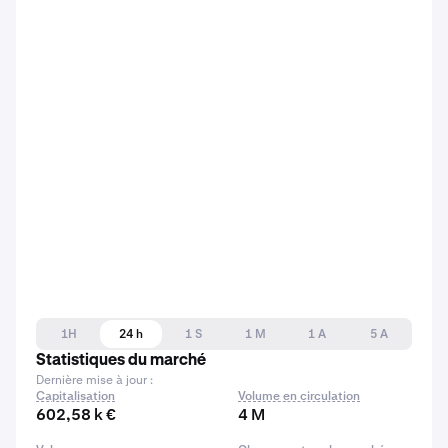
1H
24 h
1 S
1 M
1 A
5 A
Statistiques du marché
Dernière mise à jour :
Capitalisation
Volume en circulation
602,58 k €
4 M