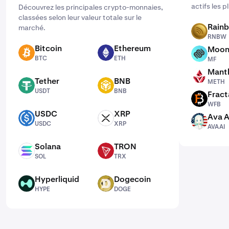
actifs les 
Découvrez les principales crypto-monnaies,
classées selon leur valeur totale sur le
Rain
marché.
RNBW
RNBW
Bitcoin
Ethereum
Moon
BTC
ETH
MF
BTC
ETH
MF
Mantl
METH
Tether
BNB
METH
USDT
BNB
USDT
BNB
Fract
WFB
WFB
USDC
XRP
Ava A
USDC
XRP
AVAAI
USDC
XRP
AVAAI
Solana
TRON
SOL
TRX
SOL
TRX
Hyperliquid
Dogecoin
HYPE
DOGE
HYPE
DOGE