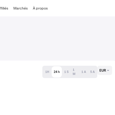
ffiliés
Marchés
À propos
1
EUR
1H
24 h
1 S
1 A
5 A
M