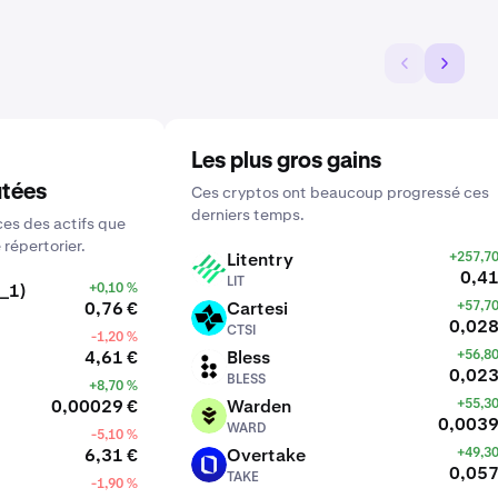
Les plus gros gains
utées
Ces cryptos ont beaucoup progressé ces
derniers temps.
es des actifs que
 répertorier.
Litentry
+257,7
LIT
0,41
LIT
_1)
+0,10 %
0,76 €
Cartesi
+57,7
CTSI
0,028
CTSI
-1,20 %
4,61 €
Bless
+56,8
BLESS
0,023
BLESS
+8,70 %
0,00029 €
Warden
+55,3
WARD
0,0039
WARD
-5,10 %
6,31 €
Overtake
+49,3
TAKE
0,057
TAKE
-1,90 %