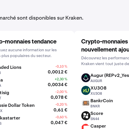
arché sont disponibles sur Kraken.
o-monnaies tendance
Crypto-monnaies
nouvellement ajo
ez aucune information sur les
s plus populaires du secteur.
Découvrez les performanc
Kraken vient tout juste de
aded Lions
-0,10 %
0,0012 €
N
Augur (REPv2_Yes
AUGUR
ia
+2,30 %
AUGUR
0,0034 €
A
XU3O8
XU3O8
tisig
-2,00 %
XU3O8
0,078 €
T
BankrCoin
BNKR
sie Dollar Token
-0,20 %
BNKR
0,61 €
DX
Score
SN44
kastarter
-0,60 %
SN44
0,047 €
S
Casper
CSPR