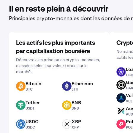
Il en reste plein à découvrir
Principales crypto-monnaies dont les données de m
Les actifs les plus importants
Crypt
par capitalisation boursière
Ne manqu
actifs le
Découvrez les principales crypto-monnaies,
classées selon leur valeur totale sur le
Lo
marché.
LION
LIO
Ga
Bitcoin
Ethereum
GAIA
BTC
ETH
GAI
BTC
ETH
Vul
VULT
VUL
Tether
BNB
USDT
BNB
Aus
USDT
BNB
AUDX
AU
USDC
XRP
Pol
USDC
XRP
POLS
USDC
XRP
POL