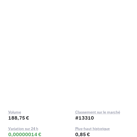
Volume
Classement sur le marché
188,75 €
#13310
Variation sur 24 h
Plus-haut historique
0,00000014 €
0,85 €