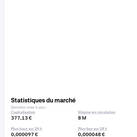
Statistiques du marché
Dernière mise à jour :
Capitalisation
Volume en circulation
377,13 €
8 M
Plus-haut sur 24 h
Plus-bas sur 24 h
0,000097 €
0,000048 €