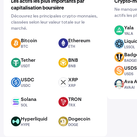
Les actifs les plus importants par
Crypto-m
capitalisation boursière
Ne manquez
actifs les 
Découvrez les principales crypto-monnaies,
classées selon leur valeur totale sur le
Yala
marché.
YALA
YALA
Bitcoin
Ethereum
Liqui
BTC
ETH
LSSOL
BTC
ETH
LSSOL
Badg
BADGER
Tether
BNB
BADGE
USDT
BNB
USDT
BNB
USDS
USDS
USDS
USDC
XRP
Ava A
USDC
XRP
AVAAI
USDC
XRP
AVAAI
Solana
TRON
SOL
TRX
SOL
TRX
Hyperliquid
Dogecoin
HYPE
DOGE
HYPE
DOGE