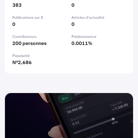
383
0
Publications sur X
Articles d’actualité
0
0
Contributeurs
Prédominance
200 personnes
0.0011%
Popularité
N°2,686