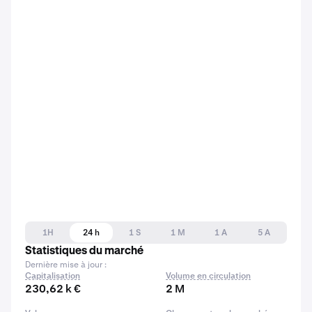
1H
24 h
1 S
1 M
1 A
5 A
Statistiques du marché
Dernière mise à jour :
Capitalisation
Volume en circulation
230,62 k €
2 M