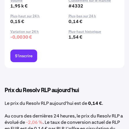
Volume
Classement sur le marché
1,95 k €
#4332
Plus-haut sur 24 h
Plus-bas sur 24 h
0,15 €
0,14 €
Variation sur 24 h
Plus-haut historique
-0,0030 €
1,54 €
S'inscrire
Prix du Resolv RLP aujourd’hui
Le prix du Resolv RLP aujourd'hui est de
0,14 €
.
Au cours des dernières 24 heures, le prix du Resolv RLP a
évolué de
-2,06 %
. Le taux de conversion actuel de RLP
en EUR est de 0,14 € par RLP. L'offre en circulation du