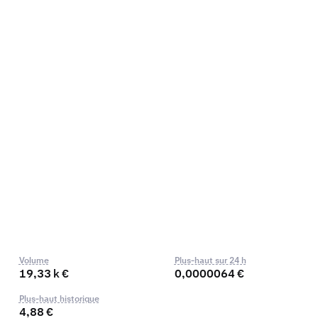
Volume
Plus-haut sur 24 h
19,33 k €
0,0000064 €
Plus-haut historique
4,88 €