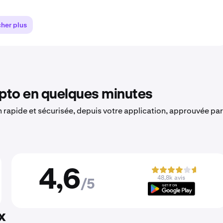
cher plus
to en quelques minutes
on rapide et sécurisée, depuis votre application, approuvée par
4,6
48,8k avis
/5
x