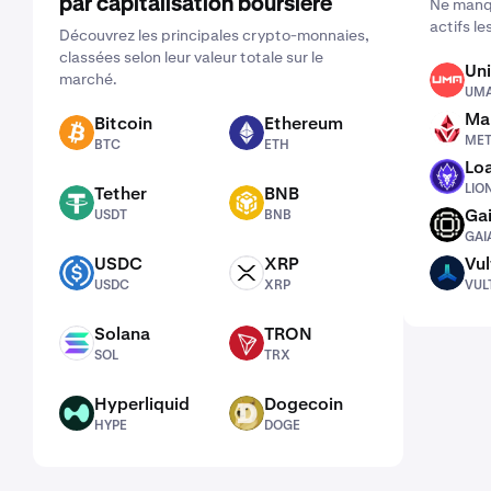
par capitalisation boursière
Ne manqu
actifs le
Découvrez les principales crypto-monnaies,
classées selon leur valeur totale sur le
Uni
marché.
UMA
UM
Man
Bitcoin
Ethereum
METH
BTC
ETH
ME
BTC
ETH
Lo
LION
LIO
Tether
BNB
USDT
BNB
Ga
USDT
BNB
GAIA
GAI
USDC
XRP
Vul
USDC
XRP
VULT
USDC
XRP
VUL
Solana
TRON
SOL
TRX
SOL
TRX
Hyperliquid
Dogecoin
HYPE
DOGE
HYPE
DOGE