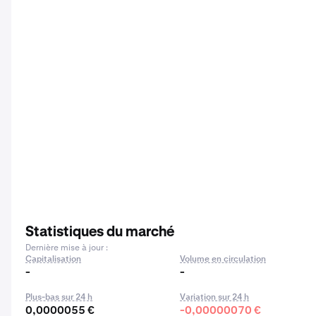
Statistiques du marché
Dernière mise à jour :
Capitalisation
Volume en circulation
-
-
Plus-bas sur 24 h
Variation sur 24 h
0,0000055 €
-0,00000070 €