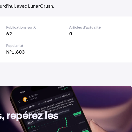
ourd’hui, avec LunarCrush.
Publications sur X
Articles d’actualité
62
0
Popularité
N°1,603
, repérez les