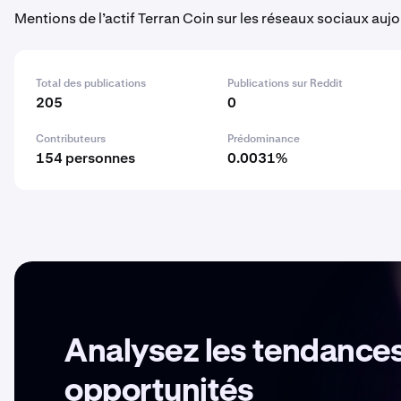
Mentions de l’actif Terran Coin sur les réseaux sociaux auj
Total des publications
Publications sur Reddit
205
0
Contributeurs
Prédominance
154 personnes
0.0031%
Analysez les tendances
opportunités