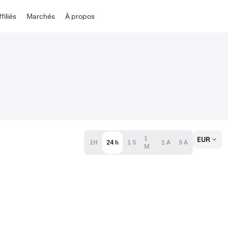
ffiliés
Marchés
À propos
1
EUR
1H
24 h
1 S
1 A
5 A
M