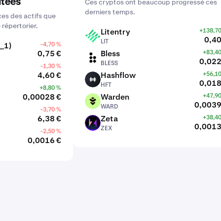
utées
Ces cryptos ont beaucoup progressé ces
derniers temps.
es des actifs que
 répertorier.
Litentry
+138,7
LIT
0,40
LIT
_1)
-4,70 %
0,75 €
Bless
+83,4
BLESS
0,022
BLESS
-1,30 %
4,60 €
Hashflow
+56,1
HFT
0,018
HFT
+8,80 %
0,00028 €
Warden
+47,9
WARD
0,0039
WARD
-3,70 %
6,38 €
Zeta
+38,4
ZEX
0,0013
ZEX
-2,50 %
0,0016 €