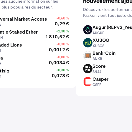
nouvellement ajo
ez aucune information sur les
s plus populaires du secteur.
Découvrez les performanc
Kraken vient tout juste de
versal Market Access
-0,60 %
0,29 €
A
Augur (REPv2_Yes
AUGUR
tle Staked Ether
+2,30 %
AUGUR
1 810,52 €
TH
XU3O8
XU3O8
aded Lions
-0,30 %
XU3O8
0,0012 €
N
BankrCoin
BNKR
ia
-0,80 %
BNKR
0,0034 €
A
Score
SN44
tisig
+0,30 %
SN44
0,078 €
T
Casper
CSPR
CSPR