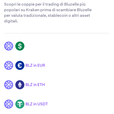
Scopri le coppie per il trading di Bluzelle più
popolari su Kraken prima di scambiare Bluzelle
per valuta tradizionale, stablecoin o altri asset
digitali.
BLZ
USD
BLZ in EUR
BLZ
EUR
BLZ in ETH
BLZ
ETH
BLZ in USDT
BLZ
USDT