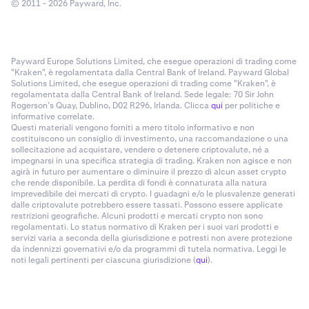
© 2011 - 2026 Payward, Inc.
Payward Europe Solutions Limited, che esegue operazioni di trading come
"Kraken", è regolamentata dalla Central Bank of Ireland. Payward Global
Solutions Limited, che esegue operazioni di trading come "Kraken", è
regolamentata dalla Central Bank of Ireland. Sede legale: 70 Sir John
Rogerson’s Quay, Dublino, D02 R296, Irlanda. Clicca
qui
per politiche e
informative correlate.
Questi materiali vengono forniti a mero titolo informativo e non
costituiscono un consiglio di investimento, una raccomandazione o una
sollecitazione ad acquistare, vendere o detenere criptovalute, né a
impegnarsi in una specifica strategia di trading. Kraken non agisce e non
agirà in futuro per aumentare o diminuire il prezzo di alcun asset crypto
che rende disponibile. La perdita di fondi è connaturata alla natura
imprevedibile dei mercati di crypto. I guadagni e/o le plusvalenze generati
dalle criptovalute potrebbero essere tassati. Possono essere applicate
restrizioni geografiche. Alcuni prodotti e mercati crypto non sono
regolamentati. Lo status normativo di Kraken per i suoi vari prodotti e
servizi varia a seconda della giurisdizione e potresti non avere protezione
da indennizzi governativi e/o da programmi di tutela normativa. Leggi le
noti legali pertinenti per ciascuna giurisdizione (
qui
).