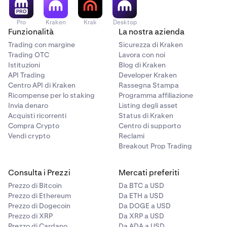
Pro
Kraken
Krak
Desktop
Funzionalità
La nostra azienda
Trading con margine
Sicurezza di Kraken
Trading OTC
Lavora con noi
Istituzioni
Blog di Kraken
API Trading
Developer Kraken
Centro API di Kraken
Rassegna Stampa
Ricompense per lo staking
Programma affiliazione
Invia denaro
Listing degli asset
Acquisti ricorrenti
Status di Kraken
Compra Crypto
Centro di supporto
Vendi crypto
Reclami
Breakout Prop Trading
Consulta i Prezzi
Mercati preferiti
Prezzo di Bitcoin
Da BTC a USD
Prezzo di Ethereum
Da ETH a USD
Prezzo di Dogecoin
Da DOGE a USD
Prezzo di XRP
Da XRP a USD
Prezzo di Cardano
Da ADA a USD