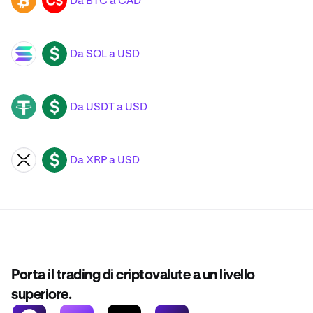
Da BTC a CAD
BTC
CAD
Da SOL a USD
SOL
USD
Da USDT a USD
USDT
USD
Da XRP a USD
XRP
USD
Porta il trading di criptovalute a un livello
superiore.