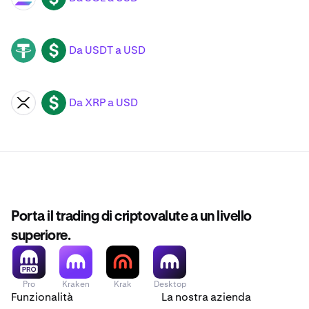
Da USDT a USD
USDT
USD
Da XRP a USD
XRP
USD
Porta il trading di criptovalute a un livello
superiore.
Pro
Kraken
Krak
Desktop
Funzionalità
La nostra azienda