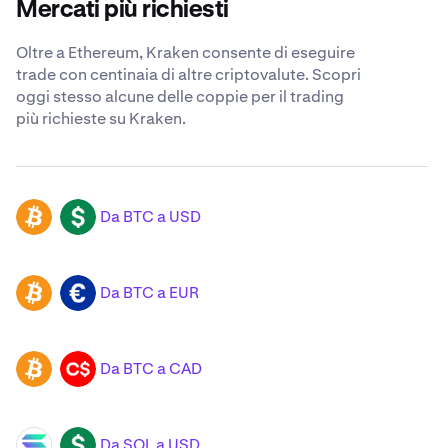
Mercati più richiesti
Oltre a Ethereum, Kraken consente di eseguire
trade con centinaia di altre criptovalute. Scopri
oggi stesso alcune delle coppie per il trading
più richieste su Kraken.
Da BTC a USD
BTC
USD
Da BTC a EUR
BTC
EUR
Da BTC a CAD
BTC
CAD
Da SOL a USD
SOL
USD