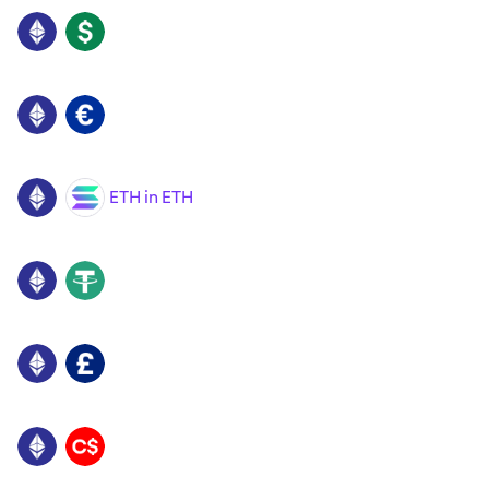
ETH
USD
ETH
EUR
ETH in ETH
ETH
SOL
ETH
USDT
ETH
GBP
ETH
CAD