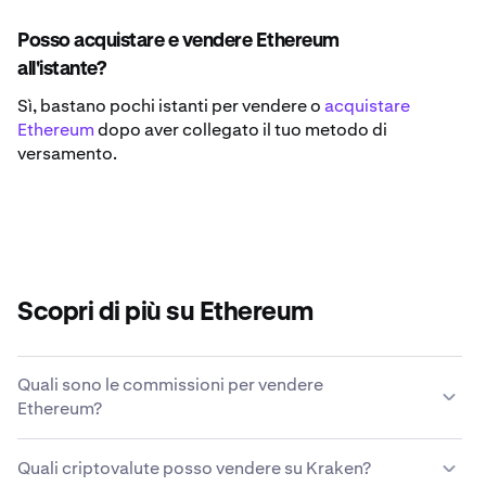
Posso acquistare e vendere Ethereum
all'istante?
Sì, bastano pochi istanti per vendere o
acquistare
Ethereum
dopo aver collegato il tuo metodo di
versamento.
Scopri di più su Ethereum
Quali sono le commissioni per vendere
Ethereum?
Kraken offre una struttura di commissioni competitiva
Quali criptovalute posso vendere su Kraken?
basata su condizioni di mercato, metodo di pagamento,