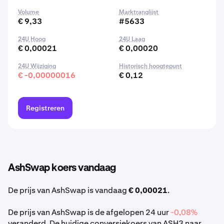
Volume
Marktranglijst
€ 9,33
#5633
24U Hoog
24U Laag
€ 0,00021
€ 0,00020
24U Wijziging
Historisch hoogtepunt
€ -0,00000016
€ 0,12
Registreren
AshSwap koers vandaag
De prijs van AshSwap is vandaag
€ 0,00021
.
De prijs van AshSwap is de afgelopen 24 uur
-0,08%
veranderd. De huidige conversiekoers van ASH3 naar