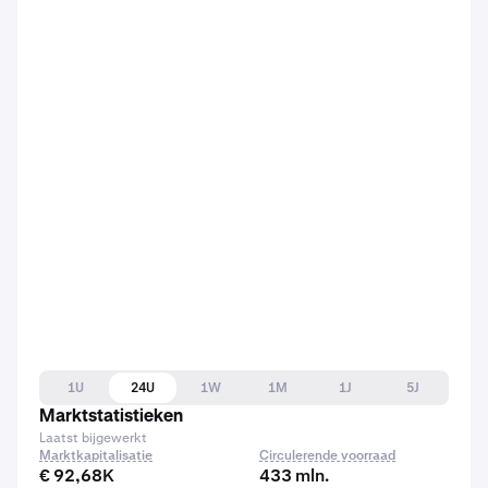
1U
24U
1W
1M
1J
5J
Marktstatistieken
Laatst bijgewerkt
Marktkapitalisatie
Circulerende voorraad
€ 92,68K
433 mln.