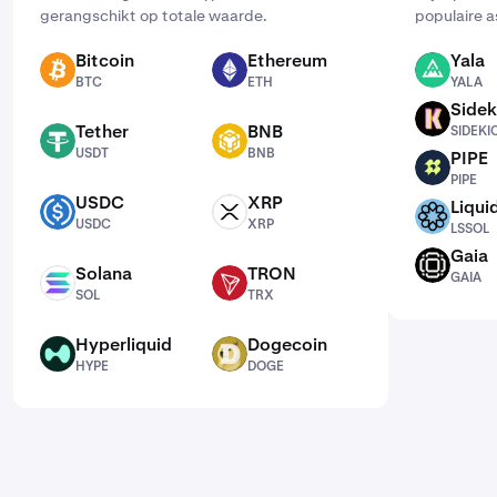
gerangschikt op totale waarde.
populaire a
Bitcoin
Ethereum
Yala
BTC
ETH
YALA
BTC
ETH
YALA
Sidek
SIDEKICK
Tether
BNB
SIDEKI
USDT
BNB
USDT
BNB
PIPE
PIPE
PIPE
USDC
XRP
Liqui
USDC
XRP
LSSOL
USDC
XRP
LSSOL
Gaia
GAIA
Solana
TRON
GAIA
SOL
TRX
SOL
TRX
Hyperliquid
Dogecoin
HYPE
DOGE
HYPE
DOGE