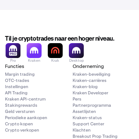
Til je cryptotrades naar een hoger niveau.
Pro
Kraken
Krak
Desktop
Functies
Onderneming
Margin trading
Kraken-beveiliging
OTC-trades
Kraken-carrières
Instellingen
Kraken-blog
API Trading
Kraken Developer
Kraken API-centrum
Pers
Stakingrewards
Partnerprogramma
Geld versturen
Assetlijsten
Periodieke aankopen
Kraken-status
Crypto kopen
Support Center
Crypto verkopen
Klachten
Breakout Prop Trading