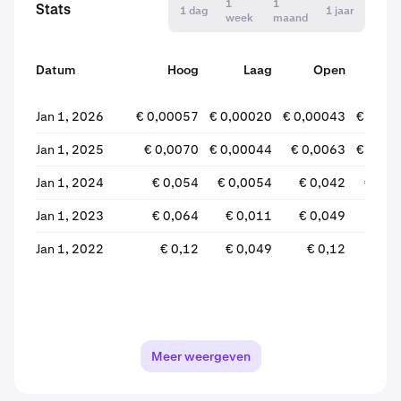
1
1
Stats
1 dag
1 jaar
week
maand
Datum
Hoog
Laag
Open
Slui
Jan 1, 2026
€ 0,00057
€ 0,00020
€ 0,00043
€ 0,00
Jan 1, 2025
€ 0,0070
€ 0,00044
€ 0,0063
€ 0,00
Jan 1, 2024
€ 0,054
€ 0,0054
€ 0,042
€ 0,0
Jan 1, 2023
€ 0,064
€ 0,011
€ 0,049
€ 0,
Jan 1, 2022
€ 0,12
€ 0,049
€ 0,12
€ 0,
Meer weergeven