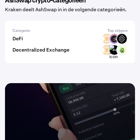
AshSwap crypto-categorieën
Kraken deelt AshSwap in in de volgende categorieën.
Categorie
Top stijgers
DeFi
VELAR
BETA
DECT
Decentralized Exchange
VELAR
$H2
PPI