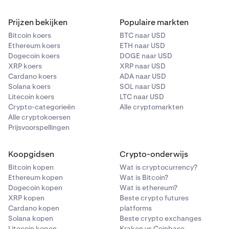
Prijzen bekijken
Populaire markten
Bitcoin koers
BTC naar USD
Ethereum koers
ETH naar USD
Dogecoin koers
DOGE naar USD
XRP koers
XRP naar USD
Cardano koers
ADA naar USD
Solana koers
SOL naar USD
Litecoin koers
LTC naar USD
Crypto-categorieën
Alle cryptomarkten
Alle cryptokoersen
Prijsvoorspellingen
Koopgidsen
Crypto-onderwijs
Bitcoin kopen
Wat is cryptocurrency?
Ethereum kopen
Wat is Bitcoin?
Dogecoin kopen
Wat is ethereum?
XRP kopen
Beste crypto futures
Cardano kopen
platforms
Solana kopen
Beste crypto exchanges
Litecoin kopen
Kraken vs Coinbase