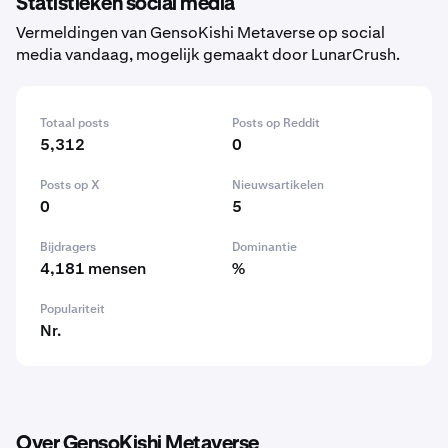
Statistieken social media
Vermeldingen van GensoKishi Metaverse op social
media vandaag, mogelijk gemaakt door LunarCrush.
Totaal posts
Posts op Reddit
5,312
0
Posts op X
Nieuwsartikelen
0
5
Bijdragers
Dominantie
4,181 mensen
%
Populariteit
Nr.
Over GensoKishi Metaverse