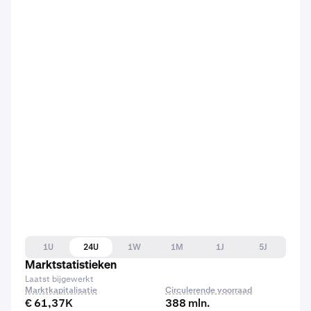
1U
24U
1W
1M
1J
5J
Marktstatistieken
Laatst bijgewerkt
Marktkapitalisatie
Circulerende voorraad
€ 61,37K
388 mln.