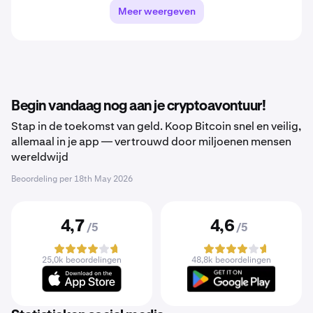
Meer weergeven
Begin vandaag nog aan je cryptoavontuur!
Stap in de toekomst van geld. Koop Bitcoin snel en veilig,
allemaal in je app — vertrouwd door miljoenen mensen
wereldwijd
Beoordeling per
18th May 2026
4,7
4,6
/5
/5
25,0k beoordelingen
48,8k beoordelingen