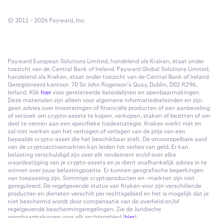
© 2011 - 2026 Payward, Inc.
Payward European Solutions Limited, handelend als Kraken, staat onder
toezicht van de Central Bank of Ireland. Payward Global Solutions Limited,
handelend als Kraken, staat onder toezicht van de Central Bank of Ireland.
Geregistreerd kantoor: 70 Sir John Rogerson’s Quay, Dublin, D02 R296,
Ierland. Klik
hier
voor gerelateerde beleidslijnen en openbaarmakingen.
Deze materialen zijn alleen voor algemene informatiedoeleinden en zijn
geen advies over investeringen of financiële producten of een aanbeveling
of verzoek om crypto-assets te kopen, verkopen, staken of bezitten of om
deel te nemen aan een specifieke tradestrategie. Kraken werkt niet en
zal niet werken aan het verhogen of verlagen van de prijs van een
bepaalde crypto-asset die het beschikbaar stelt. De onvoorspelbare aard
van de cryptoactivamarkten kan leiden tot verlies van geld. Er kan
belasting verschuldigd zijn over elk rendement en/of over elke
waardestijging van je crypto-assets en je dient onafhankelijk advies in te
winnen over jouw belastingpositie. Er kunnen geografische beperkingen
van toepassing zijn. Sommige cryptoproducten en -markten zijn niet
gereguleerd. De regelgevende status van Kraken voor zijn verschillende
producten en diensten verschilt per rechtsgebied en het is mogelijk dat je
niet beschermd wordt door compensatie van de overheid en/of
regelgevende beschermingsregelingen. Zie de Juridische
openbaarmakingen voor elk rechtsgebied (
hier
).