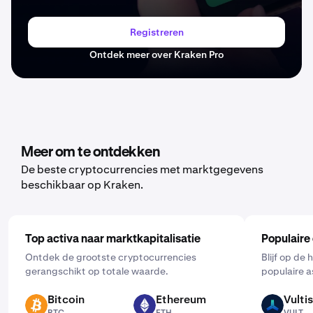
Registreren
Ontdek meer over Kraken Pro
Meer om te ontdekken
De beste cryptocurrencies met marktgegevens
beschikbaar op Kraken.
Top activa naar marktkapitalisatie
Populaire
Ontdek de grootste cryptocurrencies
Blijf op de
gerangschikt op totale waarde.
populaire a
Bitcoin
Ethereum
Vultis
BTC
ETH
VULT