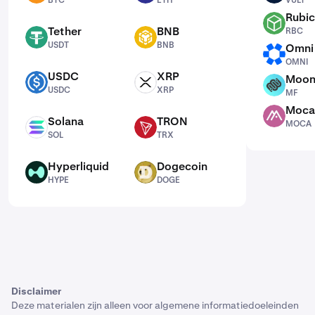
BTC
ETH
VULT
Rubic
RBC
Tether
BNB
RBC
USDT
BNB
USDT
BNB
Omni
OMNI
OMNI
USDC
XRP
Moon
USDC
XRP
MF
USDC
XRP
MF
Moca
MOCA
Solana
TRON
MOCA
SOL
TRX
SOL
TRX
Hyperliquid
Dogecoin
HYPE
DOGE
HYPE
DOGE
Disclaimer
Deze materialen zijn alleen voor algemene informatiedoeleinden