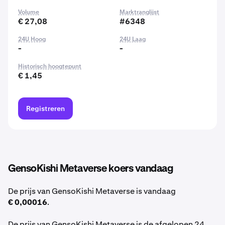
Volume
Marktranglijst
€ 27,08
#6348
24U Hoog
24U Laag
-
-
Historisch hoogtepunt
€ 1,45
Registreren
GensoKishi Metaverse koers vandaag
De prijs van GensoKishi Metaverse is vandaag
€ 0,00016
.
De prijs van GensoKishi Metaverse is de afgelopen 24