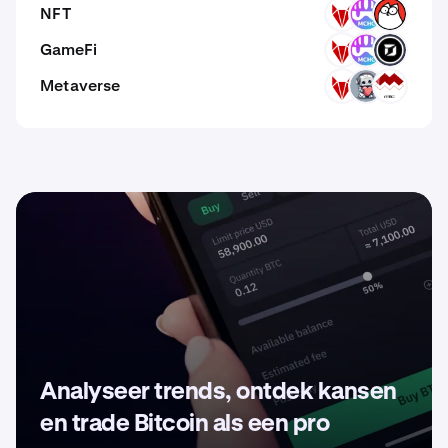
NFT
RFOX
MCHC
CAT
GameFi
RFOX
MCHC
DARKSTAR
Metaverse
RFOX
EMT
MLT
Analyseer trends, ontdek kansen
en trade Bitcoin als een pro