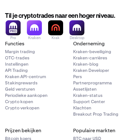
Til je cryptotrades naar een hoger niveau.
Pro
Kraken
Krak
Desktop
Functies
Onderneming
Margin trading
Kraken-beveiliging
OTC-trades
Kraken-carrières
Instellingen
Kraken-blog
API Trading
Kraken Developer
Kraken API-centrum
Pers
Stakingrewards
Partnerprogramma
Geld versturen
Assetlijsten
Periodieke aankopen
Kraken-status
Crypto kopen
Support Center
Crypto verkopen
Klachten
Breakout Prop Trading
Prijzen bekijken
Populaire markten
Bitcoin koers
BTC naar USD