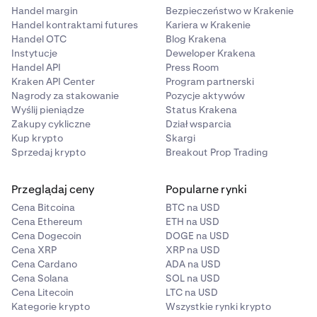
Handel margin
Bezpieczeństwo w Krakenie
Handel kontraktami futures
Kariera w Krakenie
Handel OTC
Blog Krakena
Instytucje
Deweloper Krakena
Handel API
Press Room
Kraken API Center
Program partnerski
Nagrody za stakowanie
Pozycje aktywów
Wyślij pieniądze
Status Krakena
Zakupy cykliczne
Dział wsparcia
Kup krypto
Skargi
Sprzedaj krypto
Breakout Prop Trading
Przeglądaj ceny
Popularne rynki
Cena Bitcoina
BTC na USD
Cena Ethereum
ETH na USD
Cena Dogecoin
DOGE na USD
Cena XRP
XRP na USD
Cena Cardano
ADA na USD
Cena Solana
SOL na USD
Cena Litecoin
LTC na USD
Kategorie krypto
Wszystkie rynki krypto