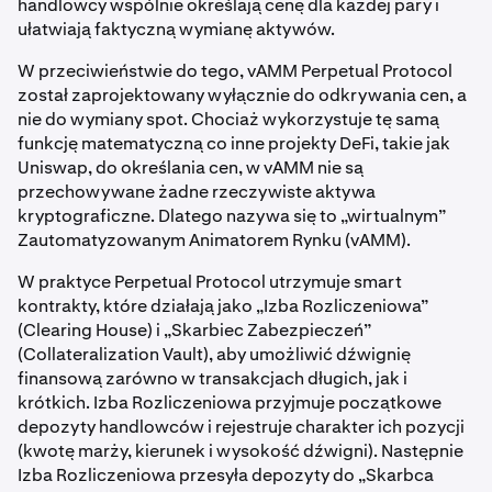
handlowcy wspólnie określają cenę dla każdej pary i
ułatwiają faktyczną wymianę aktywów.
W przeciwieństwie do tego, vAMM Perpetual Protocol
został zaprojektowany wyłącznie do odkrywania cen, a
nie do wymiany spot. Chociaż wykorzystuje tę samą
funkcję matematyczną co inne projekty DeFi, takie jak
Uniswap, do określania cen, w vAMM nie są
przechowywane żadne rzeczywiste aktywa
kryptograficzne. Dlatego nazywa się to „wirtualnym”
Zautomatyzowanym Animatorem Rynku (vAMM).
W praktyce Perpetual Protocol utrzymuje smart
kontrakty, które działają jako „Izba Rozliczeniowa”
(Clearing House) i „Skarbiec Zabezpieczeń”
(Collateralization Vault), aby umożliwić dźwignię
finansową zarówno w transakcjach długich, jak i
krótkich. Izba Rozliczeniowa przyjmuje początkowe
depozyty handlowców i rejestruje charakter ich pozycji
(kwotę marży, kierunek i wysokość dźwigni). Następnie
Izba Rozliczeniowa przesyła depozyty do „Skarbca