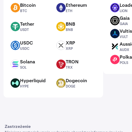
Bitcoin
Ethereum
Loade
BTC
ETH
LION
BTC
ETH
LION
Gaia
GAIA
Tether
BNB
GAIA
USDT
BNB
USDT
BNB
Vultis
VULT
VULT
USDC
XRP
Aussi
USDC
XRP
AUDX
USDC
XRP
AUDX
Polka
POLS
Solana
TRON
POLS
SOL
TRX
SOL
TRX
Hyperliquid
Dogecoin
HYPE
DOGE
HYPE
DOGE
Zastrzeżenie