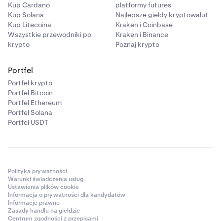
Kup Cardano
platformy futures
Kup Solana
Najlepsze giełdy kryptowalut
Kup Litecoina
Kraken i Coinbase
Wszystkie przewodniki po
Kraken i Binance
krypto
Poznaj krypto
Portfel
Portfel krypto
Portfel Bitcoin
Portfel Ethereum
Portfel Solana
Portfel USDT
Polityka prywatności
Warunki świadczenia usług
Ustawienia plików cookie
Informacja o prywatności dla kandydatów
Informacje prawne
Zasady handlu na giełdzie
Centrum zgodności z przepisami