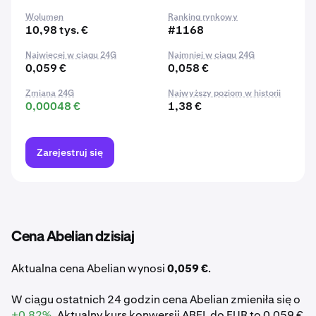
Wolumen
Ranking rynkowy
10,98 tys. €
#1168
Najwięcej w ciągu 24G
Najmniej w ciągu 24G
0,059 €
0,058 €
Zmiana 24G
Najwyższy poziom w historii
0,00048 €
1,38 €
Zarejestruj się
Cena Abelian dzisiaj
Aktualna cena Abelian wynosi
0,059 €
.
W ciągu ostatnich 24 godzin cena Abelian zmieniła się o
+0,82%
. Aktualny kurs konwersji ABEL do EUR to 0,059 €