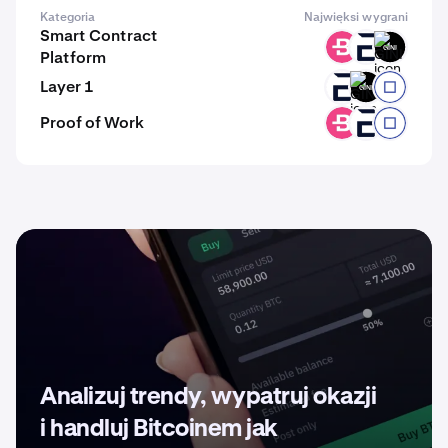
Kategoria
Najwięksi wygrani
Smart Contract
BCN
EVR
GINI
Platform
Layer 1
EVR
GINI
RYO
Proof of Work
BCN
EVR
RYO
Analizuj trendy, wypatruj okazji
i handluj Bitcoinem jak