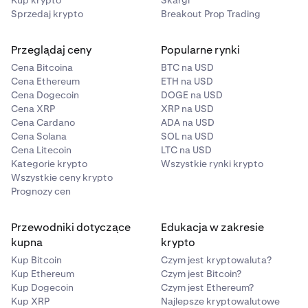
Kup krypto
Skargi
Sprzedaj krypto
Breakout Prop Trading
Przeglądaj ceny
Popularne rynki
Cena Bitcoina
BTC na USD
Cena Ethereum
ETH na USD
Cena Dogecoin
DOGE na USD
Cena XRP
XRP na USD
Cena Cardano
ADA na USD
Cena Solana
SOL na USD
Cena Litecoin
LTC na USD
Kategorie krypto
Wszystkie rynki krypto
Wszystkie ceny krypto
Prognozy cen
Przewodniki dotyczące
Edukacja w zakresie
kupna
krypto
Kup Bitcoin
Czym jest kryptowaluta?
Kup Ethereum
Czym jest Bitcoin?
Kup Dogecoin
Czym jest Ethereum?
Kup XRP
Najlepsze kryptowalutowe