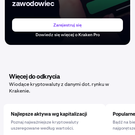
zawodowiec
Zarejestruj się
Dowiedz się więcej o Kraken Pro
Więcej do odkrycia
Wiodące kryptowaluty z danymi dot. rynku w
Krakenie.
Najlepsze aktywa wg kapitalizacji
Popularne
Poznaj najważniejsze kryptowaluty
Bądź na bie
uszeregowane według wartości.
najgorętsze