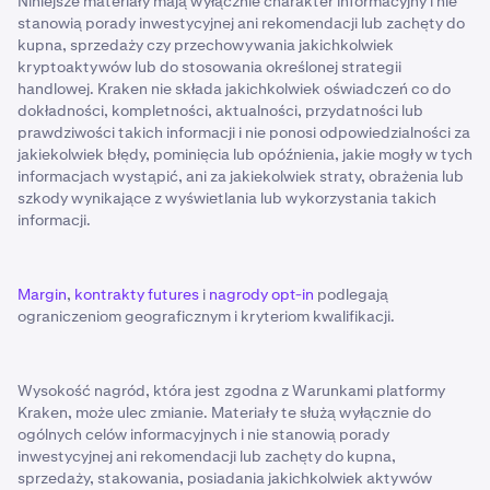
Niniejsze materiały mają wyłącznie charakter informacyjny i nie
stanowią porady inwestycyjnej ani rekomendacji lub zachęty do
kupna, sprzedaży czy przechowywania jakichkolwiek
kryptoaktywów lub do stosowania określonej strategii
handlowej. Kraken nie składa jakichkolwiek oświadczeń co do
dokładności, kompletności, aktualności, przydatności lub
prawdziwości takich informacji i nie ponosi odpowiedzialności za
jakiekolwiek błędy, pominięcia lub opóźnienia, jakie mogły w tych
informacjach wystąpić, ani za jakiekolwiek straty, obrażenia lub
szkody wynikające z wyświetlania lub wykorzystania takich
informacji.
Margin
,
kontrakty futures
i
nagrody opt-in
podlegają
ograniczeniom geograficznym i kryteriom kwalifikacji.
Wysokość nagród, która jest zgodna z Warunkami platformy
Kraken, może ulec zmianie. Materiały te służą wyłącznie do
ogólnych celów informacyjnych i nie stanowią porady
inwestycyjnej ani rekomendacji lub zachęty do kupna,
sprzedaży, stakowania, posiadania jakichkolwiek aktywów