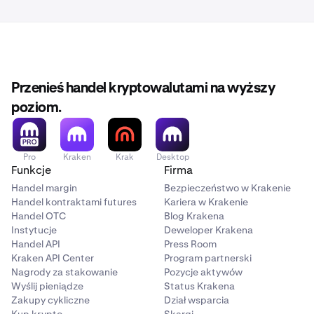
Przenieś handel kryptowalutami na wyższy
poziom.
Pro
Kraken
Krak
Desktop
Funkcje
Firma
Handel margin
Bezpieczeństwo w Krakenie
Handel kontraktami futures
Kariera w Krakenie
Handel OTC
Blog Krakena
Instytucje
Deweloper Krakena
Handel API
Press Room
Kraken API Center
Program partnerski
Nagrody za stakowanie
Pozycje aktywów
Wyślij pieniądze
Status Krakena
Zakupy cykliczne
Dział wsparcia