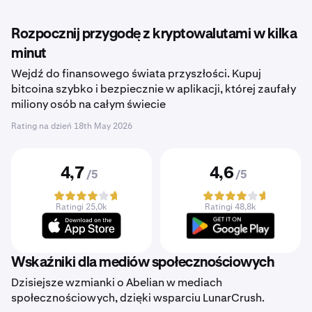
Rozpocznij przygodę z kryptowalutami w kilka
minut
Wejdź do finansowego świata przyszłości. Kupuj
bitcoina szybko i bezpiecznie w aplikacji, której zaufały
miliony osób na całym świecie
Rating na dzień
18th May 2026
4,7
4,6
/5
/5
Ratingi 25,0k
Ratingi 48,8k
Wskaźniki dla mediów społecznościowych
Dzisiejsze wzmianki o Abelian w mediach
społecznościowych, dzięki wsparciu LunarCrush.