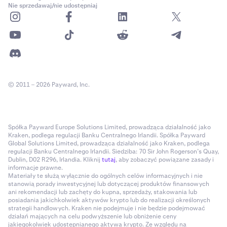
Nie sprzedawaj/nie udostępniaj
© 2011 – 2026 Payward, Inc.
Spółka Payward Europe Solutions Limited, prowadząca działalność jako
Kraken, podlega regulacji Banku Centralnego Irlandii. Spółka Payward
Global Solutions Limited, prowadząca działalność jako Kraken, podlega
regulacji Banku Centralnego Irlandii. Siedziba: 70 Sir John Rogerson’s Quay,
Dublin, D02 R296, Irlandia. Kliknij
tutaj
, aby zobaczyć powiązane zasady i
informacje prawne.
Materiały te służą wyłącznie do ogólnych celów informacyjnych i nie
stanowią porady inwestycyjnej lub dotyczącej produktów finansowych
ani rekomendacji lub zachęty do kupna, sprzedaży, stakowania lub
posiadania jakichkolwiek aktywów krypto lub do realizacji określonych
strategii handlowych. Kraken nie podejmuje i nie będzie podejmować
działań mających na celu podwyższenie lub obniżenie ceny
jakiegokolwiek udostępnianego aktywa krypto. Ze względu na