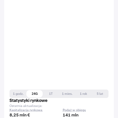
1 godz.
24G
1T
1 mies.
1 rok
5 lat
Statystyki rynkowe
Ostatnia aktualizacja:
Kapitalizacja rynkowa
Podaż w obiegu
8,25 mln €
141 mln