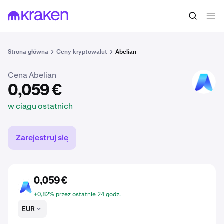
0,059 €
Kup ABEL
w ciągu ostatnich
Strona główna
Ceny kryptowalut
Abelian
Cena Abelian
ABEL
0,059 €
w ciągu ostatnich
Zarejestruj się
0,059 €
ABEL
+0,82% przez ostatnie 24 godz.
EUR