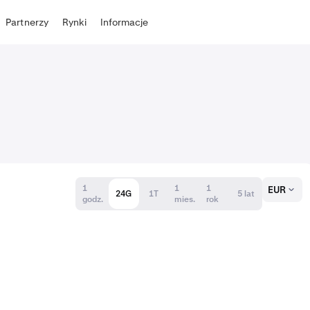
Partnerzy
Rynki
Informacje
1
1
1
EUR
24G
1T
5 lat
godz.
mies.
rok