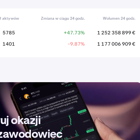
# aktywów
Zmiana w ciągu 24 godz.
Wolumen 24 godz.
5785
+47.73%
1 252 358 899 €
1401
-9.87%
1 177 006 909 €
uj okazji
k zawodowiec