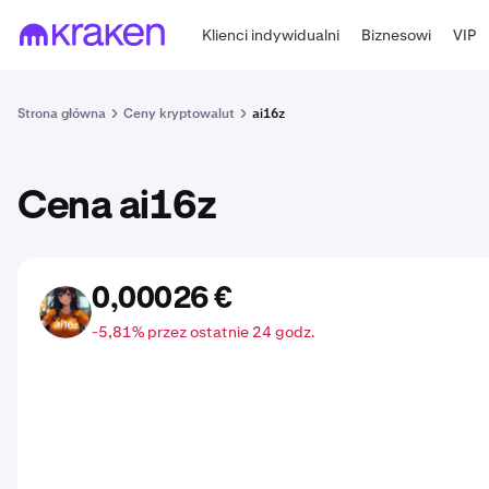
Klienci indywidualni
Biznesowi
VIP
Strona główna
Ceny kryptowalut
ai16z
Cena ai16z
0,00026 €
AI16Z
-5,81% przez ostatnie 24 godz.