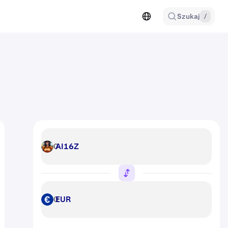
Szukaj
/
AI16Z
AI16Z
EUR
EUR