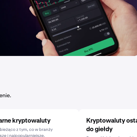
enie.
arne kryptowaluty
Kryptowaluty ost
do giełdy
bieżąco z tym, co w branży
sze i najpopularniejsze.