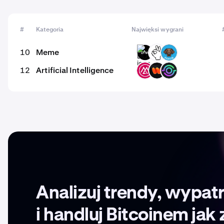
#
Kategoria
Najwięksi wygrani
10
Meme
DOW
OKIE
POOCH
12
Artificial Intelligence
MSAI
WIRE
GAIX
Analizuj trendy, wypatr
i handluj Bitcoinem ja