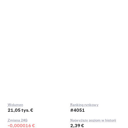
Wolumen
Ranking rynkowy
21,05 tys. €
#4051
Zmiana 24G
Najwyższy poziom w historii
-0,000016 €
2,39 €