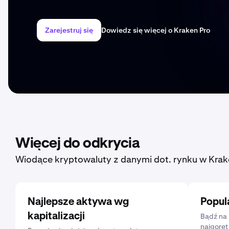
Zarejestruj się
Dowiedz się więcej o Kraken Pro
Więcej do odkrycia
Wiodące kryptowaluty z danymi dot. rynku w Krak
Najlepsze aktywa wg
Popul
kapitalizacji
Bądź na 
najgoręt