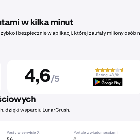
tami w kilka minut
ybko i bezpiecznie w aplikacji, której zaufały miliony osób 
4,6
Ratingi 48,8k
/5
ściowych
, dzięki wsparciu LunarCrush.
Posty w serwisie X
Portale z wiadomościami
56
0