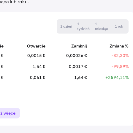
iąca lub roku.
1
1
1 dzień
1 rok
tydzień
miesiąc
ie
Otwarcie
Zamknij
Zmiana %
 €
0,0015 €
0,00026 €
-82,30%
 €
1,54 €
0,0017 €
-99,89%
 €
0,061 €
1,64 €
+2594,11%
ż więcej