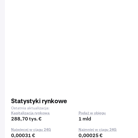
Statystyki rynkowe
Ostatnia aktualizacja:
Kapitalizacja rynkowa
Podaż w obiegu
288,70 tys. €
1 mld
Najwięcej w ciągu 24G
Najmniej w ciągu 24G
0,00031 €
0,00025 €