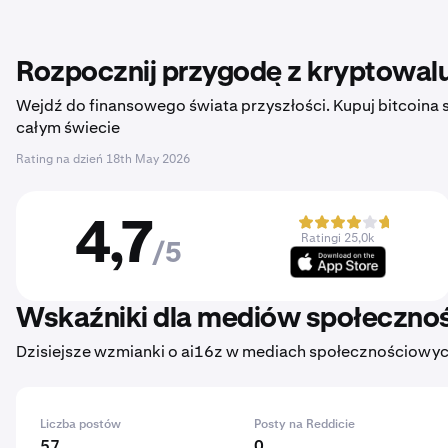
Rozpocznij przygodę z kryptowalu
Wejdź do finansowego świata przyszłości. Kupuj bitcoina sz
całym świecie
Rating na dzień
18th May 2026
4,7
Ratingi 25,0k
/5
Wskaźniki dla mediów społeczno
Dzisiejsze wzmianki o ai16z w mediach społecznościowych
Liczba postów
Posty na Reddicie
57
0