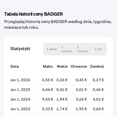
Tabela historii ceny BADGER
Przeglądaj historię ceny BADGER według dnia, tygodnia,
miesiąca lub roku.
1
1
Statystyki
1 dzień
1 rok
tydzień
miesiąc
Data
Maks.
Niskie
Otwarcie
Zamknij
Zmi
Jan 1, 2026
0,55 €
0,26 €
0,45 €
0,27 €
-40,
Jan 1, 2025
4,46 €
0,41 €
4,01 €
0,46 €
-88,
Jan 1, 2024
9,50 €
1,94 €
3,65 €
4,01 €
+9,
Jan 1, 2023
5,33 €
1,74 €
1,95 €
3,60 €
+84,