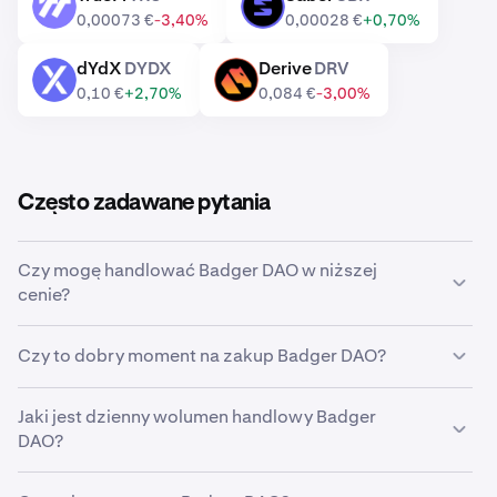
TRU
SBR
0,00073 €
-3,40%
0,00028 €
+0,70%
dYdX
DYDX
Derive
DRV
DYDX
DRV
0,10 €
+2,70%
0,084 €
-3,00%
Często zadawane pytania
Czy mogę handlować Badger DAO w niższej
cenie?
Tak, w Krakenie możesz ustawić zlecenie
Czy to dobry moment na zakup Badger DAO?
niestandardowe, aby automatycznie kupić Badger DAO,
jak tylko jego cena spadnie do określonego poziomu.
Wyczucie właściwego momentu na rynku bywa
Jaki jest dzienny wolumen handlowy Badger
niezwykle trudne, dlatego wielu inwestorów decyduje
DAO?
się na
uśrednianie kosztów zakupu
Badger DAO,
stosując strategię DCA. Dzięki zakupom cyklicznym
W ciągu ostatnich 24 godzin na Krakenie zawarto
możesz stopniowo gromadzić Badger DAO niezależnie