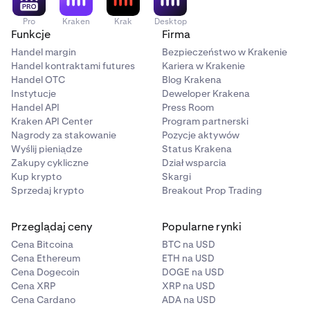
Pro
Kraken
Krak
Desktop
Funkcje
Firma
Handel margin
Bezpieczeństwo w Krakenie
Handel kontraktami futures
Kariera w Krakenie
Handel OTC
Blog Krakena
Instytucje
Deweloper Krakena
Handel API
Press Room
Kraken API Center
Program partnerski
Nagrody za stakowanie
Pozycje aktywów
Wyślij pieniądze
Status Krakena
Zakupy cykliczne
Dział wsparcia
Kup krypto
Skargi
Sprzedaj krypto
Breakout Prop Trading
Przeglądaj ceny
Popularne rynki
Cena Bitcoina
BTC na USD
Cena Ethereum
ETH na USD
Cena Dogecoin
DOGE na USD
Cena XRP
XRP na USD
Cena Cardano
ADA na USD