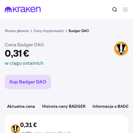
0,31 €
Kup BADGER
w ciągu ostatnich
Strona główna
Ceny kryptowalut
Badger DAO
Cena Badger DAO
BADGER
0,31 €
w ciągu ostatnich
Kup Badger DAO
Aktualna cena
Historia ceny BADGER
Informacje o BADGE
0,31 €
BADGER