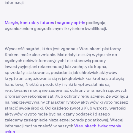
informacji.
Margin
,
kontrakty futures
i
nagrody opt-in
podlegają
ograniczeniom geograficznym i kryteriom kwalifikacji.
Wysokość nagród, która jest zgodna z Warunkami platformy
Kraken, może ulec zmianie. Materiały te służą wyłącznie do
ogólnych celów informacyjnych i nie stanowią porady
inwestycyjnej ani rekomendacji lub zachęty do kupna,
sprzedaży, stakowania, posiadania jakichkolwiek aktywów
krypto ani angażowania się w jakąkolwiek konkretną strategię
handlową. Niektóre produkty i rynki kryptowalut nie są
regulowane i mogą nie zapewniać ochrony w ramach rządowych
programów rekompensat i/lub ochrony regulacyjnej. Ze względu
na nieprzewidywalny charakter rynków aktywów krypto możesz
stracić swoje środki. Od każdego zwrotu i/lub wzrostu wartości
aktywów krypto może być naliczany podatek i dlatego
zalecamy zasięgnięcie niezależnej porady podatkowej. Więcej
informacji można znaleźć w naszych
Warunkach świadczenia
usług
.