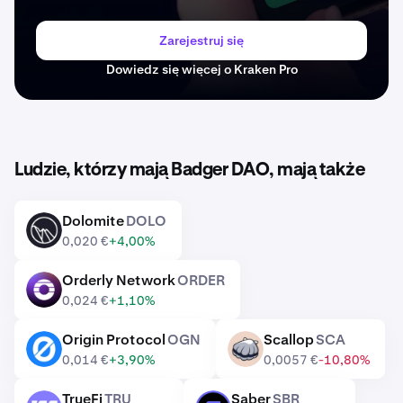
Zarejestruj się
Dowiedz się więcej o Kraken Pro
Ludzie, którzy mają Badger DAO, mają także
Dolomite
DOLO
DOLO
0,020 €
+4,00%
Orderly Network
ORDER
ORDER
0,024 €
+1,10%
Origin Protocol
OGN
Scallop
SCA
OGN
SCA
0,014 €
+3,90%
0,0057 €
-10,80%
TrueFi
TRU
Saber
SBR