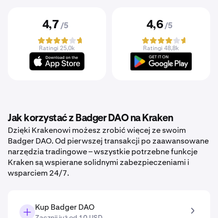
4,7
4,6
/5
/5
Ratingi 25,0k
Ratingi 48,8k
Jak korzystać z Badger DAO na Kraken
Dzięki Krakenowi możesz zrobić więcej ze swoim
Badger DAO. Od pierwszej transakcji po zaawansowane
narzędzia tradingowe – wszystkie potrzebne funkcje
Kraken są wspierane solidnymi zabezpieczeniami i
wsparciem 24/7.
Kup Badger DAO
Zacznij już od 10 USD