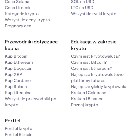
Cena Solana
SOL na USD
Cena Litecoin
LTC na USD
Kategorie krypto
Wszystkie rynki krypto
Wszystkie ceny krypto
Prognozy cen
Przewodniki dotyczące
Edukacja w zakresie
kupna
krypto
Kup Bitcoin
Czym jest kryptowaluta?
Kup Ethereum
Czym jest Bitcoin?
Kup Dogecoin
Czym jest Ethereum?
Kup XRP
Najlepsze kryptowalutowe
Kup Cardano
platformy futures
Kup Solana
Najlepsze giełdy kryptowalut
Kup Litecoina
Kraken i Coinbase
Wszystkie przewodniki po
Kraken i Binance
krypto
Poznaj krypto
Portfel
Portfel krypto
Portfel Bitcoin