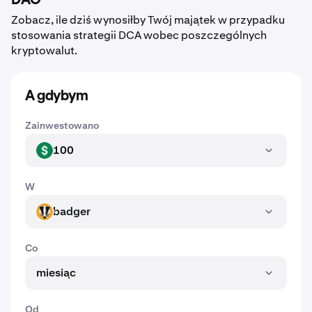
DAO
Zobacz, ile dziś wynosiłby Twój majątek w przypadku
stosowania strategii DCA wobec poszczególnych
kryptowalut.
A gdybym
Zainwestowano
100
USD
W
badger
BADGER
Co
miesiąc
Od