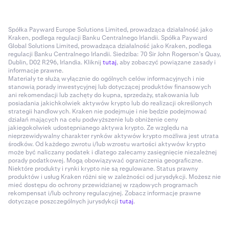
Spółka Payward Europe Solutions Limited, prowadząca działalność jako
Kraken, podlega regulacji Banku Centralnego Irlandii. Spółka Payward
Global Solutions Limited, prowadząca działalność jako Kraken, podlega
regulacji Banku Centralnego Irlandii. Siedziba: 70 Sir John Rogerson’s Quay,
Dublin, D02 R296, Irlandia. Kliknij
tutaj
, aby zobaczyć powiązane zasady i
informacje prawne.
Materiały te służą wyłącznie do ogólnych celów informacyjnych i nie
stanowią porady inwestycyjnej lub dotyczącej produktów finansowych
ani rekomendacji lub zachęty do kupna, sprzedaży, stakowania lub
posiadania jakichkolwiek aktywów krypto lub do realizacji określonych
strategii handlowych. Kraken nie podejmuje i nie będzie podejmować
działań mających na celu podwyższenie lub obniżenie ceny
jakiegokolwiek udostępnianego aktywa krypto. Ze względu na
nieprzewidywalny charakter rynków aktywów krypto możliwa jest utrata
środków. Od każdego zwrotu i/lub wzrostu wartości aktywów krypto
może być naliczany podatek i dlatego zalecamy zasięgnięcie niezależnej
porady podatkowej. Mogą obowiązywać ograniczenia geograficzne.
Niektóre produkty i rynki krypto nie są regulowane. Status prawny
produktów i usług Kraken różni się w zależności od jurysdykcji. Możesz nie
mieć dostępu do ochrony przewidzianej w rządowych programach
rekompensat i/lub ochrony regulacyjnej. Zobacz informacje prawne
dotyczące poszczególnych jurysdykcji
tutaj
.