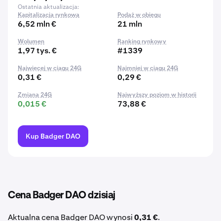
Ostatnia aktualizacja:
Kapitalizacja rynkowa
Podaż w obiegu
6,52 mln €
21 mln
Wolumen
Ranking rynkowy
1,97 tys. €
#1339
Najwięcej w ciągu 24G
Najmniej w ciągu 24G
0,31 €
0,29 €
Zmiana 24G
Najwyższy poziom w historii
0,015 €
73,88 €
Kup Badger DAO
Cena Badger DAO dzisiaj
Aktualna cena Badger DAO wynosi
0,31 €
.