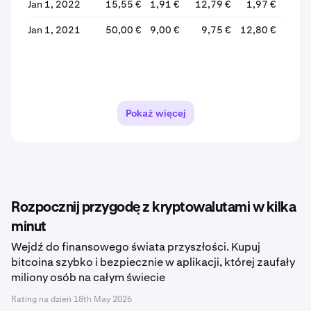
Jan 1, 2022
15,55 €
1,91 €
12,79 €
1,97 €
-84,
Jan 1, 2021
50,00 €
9,00 €
9,75 €
12,80 €
+31,
Pokaż więcej
Rozpocznij przygodę z kryptowalutami w kilka
minut
Wejdź do finansowego świata przyszłości. Kupuj
bitcoina szybko i bezpiecznie w aplikacji, której zaufały
miliony osób na całym świecie
Rating na dzień
18th May 2026