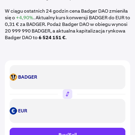
W ciągu ostatnich 24 godzin cena Badger DAO zmieniła
się o
+4,90%
. Aktualny kurs konwersji BADGER do EUR to
0,31 € za BADGER. Podaż Badger DAO w obiegu wynosi
20 999 990 BADGER, a aktualna kapitalizacja rynkowa
Badger DAO to
6 524 151 €
.
BADGER
BADGER
EUR
EUR
Buy/Sell