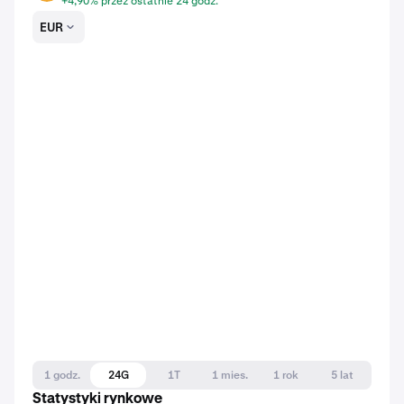
+4,90% przez ostatnie 24 godz.
EUR
1 godz.
24G
1T
1 mies.
1 rok
5 lat
Statystyki rynkowe