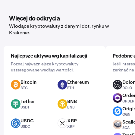
DAO. Aby ją skonfigurować, otwórz aplikację mobilną,
dotknij „Kup” i wybierz aktywo, które chcesz kupić.
Następnie wprowadź kwotę, którą chcesz wydać, i
Więcej do odkrycia
częstotliwość, klikając „Jednorazowo” i wybierając
Wiodące kryptowaluty z danymi dot. rynku w
harmonogram: codziennie, co tydzień lub co miesiąc.
Krakenie.
Najlepsze aktywa wg kapitalizacji
Podobne 
Poznaj najważniejsze kryptowaluty
Jeśli inter
uszeregowane według wartości.
zerknąć na 
Bitcoin
Ethereum
Dolo
BTC
ETH
DOLO
BTC
ETH
DOLO
Order
ORDER
Tether
BNB
ORDER
USDT
BNB
USDT
BNB
Origi
OGN
OGN
USDC
XRP
Scall
USDC
XRP
SCA
USDC
XRP
SCA