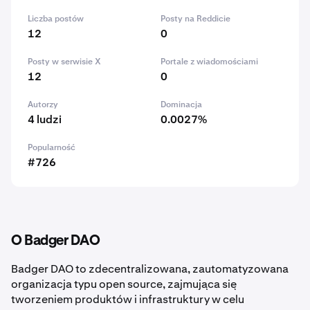
Liczba postów
Posty na Reddicie
12
0
Posty w serwisie X
Portale z wiadomościami
12
0
Autorzy
Dominacja
4 ludzi
0.0027%
Popularność
#726
O Badger DAO
Badger DAO to zdecentralizowana, zautomatyzowana
organizacja typu open source, zajmująca się
tworzeniem produktów i infrastruktury w celu