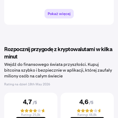
Pokaż więcej
Rozpocznij przygodę z kryptowalutami w kilka
minut
Wejdź do finansowego świata przyszłości. Kupuj
bitcoina szybko i bezpiecznie w aplikacji, której zaufały
miliony osób na całym świecie
Rating na dzień
18th May 2026
4,7
4,6
/5
/5
Ratingi 25,0k
Ratingi 48,8k