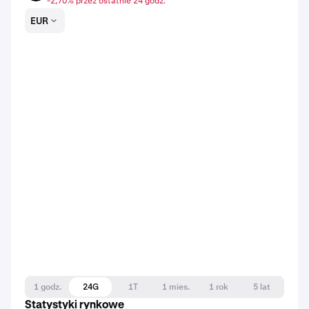
-2,70% przez ostatnie 24 godz.
EUR
1 godz.
24G
1T
1 mies.
1 rok
5 lat
Statystyki rynkowe