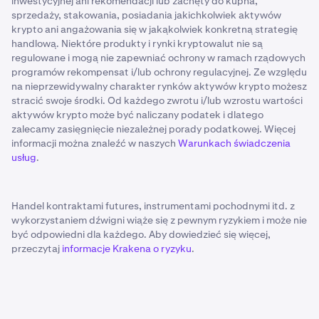
inwestycyjnej ani rekomendacji lub zachęty do kupna,
sprzedaży, stakowania, posiadania jakichkolwiek aktywów
krypto ani angażowania się w jakąkolwiek konkretną strategię
handlową. Niektóre produkty i rynki kryptowalut nie są
regulowane i mogą nie zapewniać ochrony w ramach rządowych
programów rekompensat i/lub ochrony regulacyjnej. Ze względu
na nieprzewidywalny charakter rynków aktywów krypto możesz
stracić swoje środki. Od każdego zwrotu i/lub wzrostu wartości
aktywów krypto może być naliczany podatek i dlatego
zalecamy zasięgnięcie niezależnej porady podatkowej. Więcej
informacji można znaleźć w naszych
Warunkach świadczenia
usług
.
Handel kontraktami futures, instrumentami pochodnymi itd. z
wykorzystaniem dźwigni wiąże się z pewnym ryzykiem i może nie
być odpowiedni dla każdego. Aby dowiedzieć się więcej,
przeczytaj
informacje Krakena o ryzyku
.