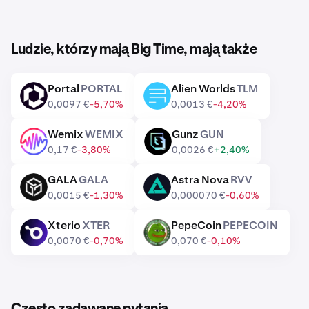
Ludzie, którzy mają Big Time, mają także
Portal
PORTAL
Alien Worlds
TLM
PORTAL
TLM
0,0097 €
-5,70%
0,0013 €
-4,20%
Wemix
WEMIX
Gunz
GUN
WEMIX
GUN
0,17 €
-3,80%
0,0026 €
+2,40%
GALA
GALA
Astra Nova
RVV
GALA
RVV
0,0015 €
-1,30%
0,000070 €
-0,60%
Xterio
XTER
PepeCoin
PEPECOIN
XTER
PEPECOIN
0,0070 €
-0,70%
0,070 €
-0,10%