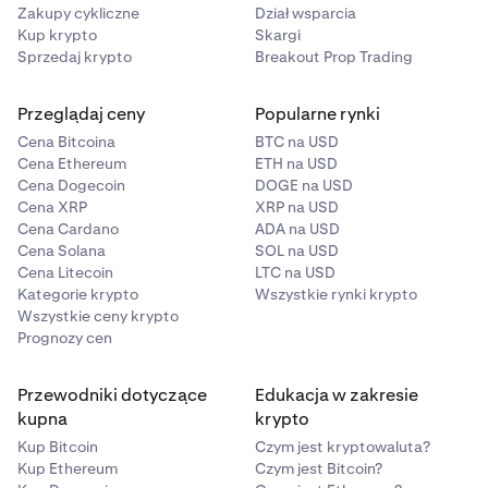
Zakupy cykliczne
Dział wsparcia
Kup krypto
Skargi
Sprzedaj krypto
Breakout Prop Trading
Przeglądaj ceny
Popularne rynki
Cena Bitcoina
BTC na USD
Cena Ethereum
ETH na USD
Cena Dogecoin
DOGE na USD
Cena XRP
XRP na USD
Cena Cardano
ADA na USD
Cena Solana
SOL na USD
Cena Litecoin
LTC na USD
Kategorie krypto
Wszystkie rynki krypto
Wszystkie ceny krypto
Prognozy cen
Przewodniki dotyczące
Edukacja w zakresie
kupna
krypto
Kup Bitcoin
Czym jest kryptowaluta?
Kup Ethereum
Czym jest Bitcoin?