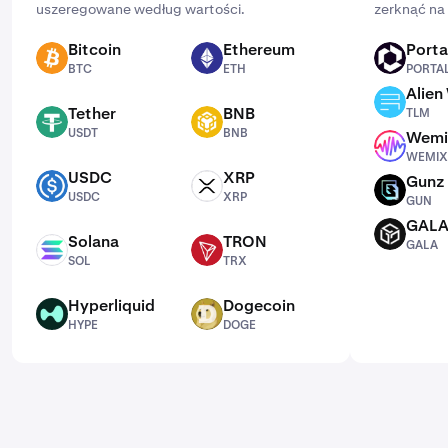
uszeregowane według wartości.
zerknąć na 
Bitcoin
Ethereum
Porta
BTC
ETH
PORTAL
BTC
ETH
PORTA
Alien
TLM
Tether
BNB
TLM
USDT
BNB
USDT
BNB
Wemi
WEMIX
WEMIX
USDC
XRP
Gunz
USDC
XRP
GUN
USDC
XRP
GUN
GAL
GALA
Solana
TRON
GALA
SOL
TRX
SOL
TRX
Hyperliquid
Dogecoin
HYPE
DOGE
HYPE
DOGE