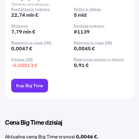
Ostatnia aktualizacja:
Kapitalizacja rynkowa
Podaż w obiegu
22,74 mln €
5 mld
Wolumen
Ranking rynkowy
7,79 mln €
#1139
Najwięcej w ciągu 24G
Najmniej w ciągu 24G
0,0047 €
0,0045 €
Zmiana 24G
Najwyższy poziom w historii
-0,00013 €
0,91 €
Kup Big Time
Cena Big Time dzisiaj
Aktualna cena Big Time wynosi
0,0046 €
.