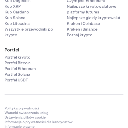
Kup Dogecoin
Czym jest Ethereum?
Kup XRP
Najlepsze kryptowalutowe
Kup Cardano
platformy futures
Kup Solana
Najlepsze giełdy kryptowalut
Kup Litecoina
Kraken i Coinbase
Wszystkie przewodniki po
Kraken i Binance
krypto
Poznaj krypto
Portfel
Portfel krypto
Portfel Bitcoin
Portfel Ethereum
Portfel Solana
Portfel USDT
Polityka prywatności
Warunki świadczenia usług
Ustawienia plików cookie
Informacja o prywatności dla kandydatów
Informacje prawne