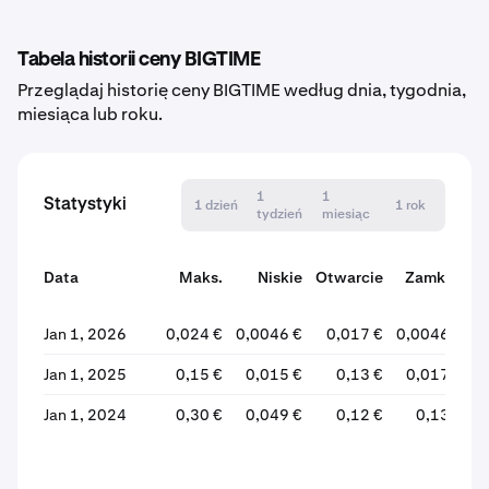
Tabela historii ceny BIGTIME
Przeglądaj historię ceny BIGTIME według dnia, tygodnia,
miesiąca lub roku.
1
1
Statystyki
1 dzień
1 rok
tydzień
miesiąc
Data
Maks.
Niskie
Otwarcie
Zamknij
Jan 1, 2026
0,024 €
0,0046 €
0,017 €
0,0046 €
-
Jan 1, 2025
0,15 €
0,015 €
0,13 €
0,017 €
-
Jan 1, 2024
0,30 €
0,049 €
0,12 €
0,13 €
+