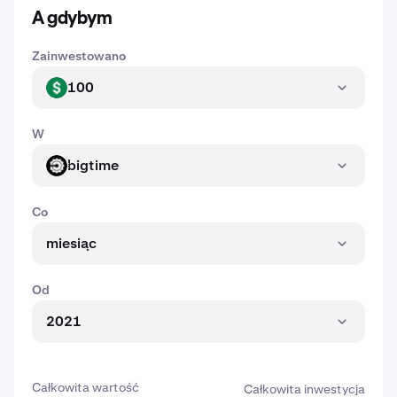
A gdybym
Zainwestowano
100
USD
W
bigtime
BIGTIME
Co
miesiąc
Od
2021
Całkowita wartość
Całkowita inwestycja