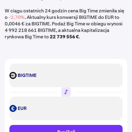
W ciągu ostatnich 24 godzin cena Big Time zmieniła się
o
-2,70%
. Aktualny kurs konwersji BIGTIME do EUR to
0,0046 € za BIGTIME. Podaż Big Time w obiegu wynosi
4 992 218 661 BIGTIME, a aktualna kapitalizacja
rynkowa Big Time to
22 739 556 €
.
BIGTIME
BIGTIME
EUR
EUR
Buy/Sell