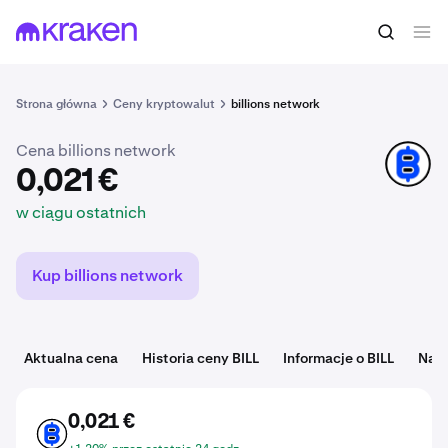
0,021 €
Kup BILL
w ciągu ostatnich
Strona główna
Ceny kryptowalut
billions network
Cena billions network
BILL
0,021 €
w ciągu ostatnich
Kup billions network
Aktualna cena
Historia ceny BILL
Informacje o BILL
Nar
0,021 €
BILL