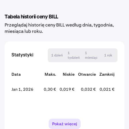
Tabela historii ceny BILL
Przeglądaj historię ceny BILL według dnia, tygodnia,
miesiąca lub roku.
1
1
Statystyki
1 dzień
1 rok
tydzień
miesiąc
Data
Maks.
Niskie
Otwarcie
Zamknij
Zmi
Jan 1, 2026
0,30 €
0,019 €
0,032 €
0,021 €
-35,
Pokaż więcej