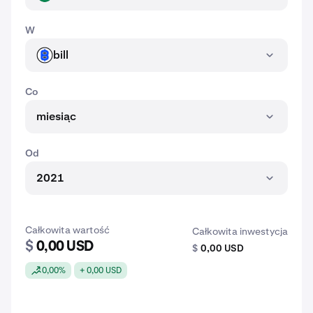
W
bill
BILL
Co
miesiąc
Od
2021
Całkowita wartość
Całkowita inwestycja
$
0,00 USD
$
0,00 USD
0,00%
+ 0,00 USD