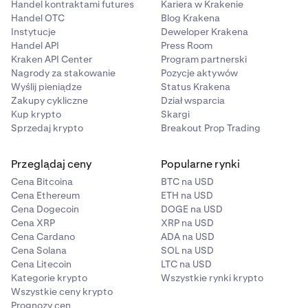
Handel kontraktami futures
Kariera w Krakenie
Handel OTC
Blog Krakena
Instytucje
Deweloper Krakena
Handel API
Press Room
Kraken API Center
Program partnerski
Nagrody za stakowanie
Pozycje aktywów
Wyślij pieniądze
Status Krakena
Zakupy cykliczne
Dział wsparcia
Kup krypto
Skargi
Sprzedaj krypto
Breakout Prop Trading
Przeglądaj ceny
Popularne rynki
Cena Bitcoina
BTC na USD
Cena Ethereum
ETH na USD
Cena Dogecoin
DOGE na USD
Cena XRP
XRP na USD
Cena Cardano
ADA na USD
Cena Solana
SOL na USD
Cena Litecoin
LTC na USD
Kategorie krypto
Wszystkie rynki krypto
Wszystkie ceny krypto
Prognozy cen