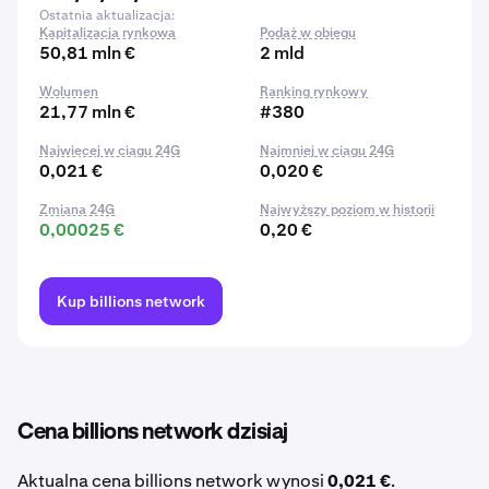
Ostatnia aktualizacja:
Kapitalizacja rynkowa
Podaż w obiegu
50,81 mln €
2 mld
Wolumen
Ranking rynkowy
21,77 mln €
#380
Najwięcej w ciągu 24G
Najmniej w ciągu 24G
0,021 €
0,020 €
Zmiana 24G
Najwyższy poziom w historii
0,00025 €
0,20 €
Kup billions network
Cena billions network dzisiaj
Aktualna cena billions network wynosi
0,021 €
.