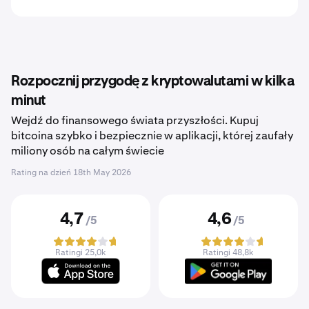
Rozpocznij przygodę z kryptowalutami w kilka
minut
Wejdź do finansowego świata przyszłości. Kupuj
bitcoina szybko i bezpiecznie w aplikacji, której zaufały
miliony osób na całym świecie
Rating na dzień
18th May 2026
4,7
4,6
/5
/5
Ratingi 25,0k
Ratingi 48,8k