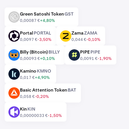
Green Satoshi Token
GST
GST
0,00087 €
+4,80%
Portal
PORTAL
Zama
ZAMA
PORTAL
ZAMA
0,0097 €
-3,50%
0,044 €
-0,10%
Billy (Bitcoin)
BILLY
PIPE
PIPE
BILLY
PIPE
0,00093 €
+0,10%
0,0091 €
-1,90%
Kamino
KMNO
KMNO
0,017 €
+4,90%
Basic Attention Token
BAT
BAT
0,058 €
-0,20%
Kin
KIN
KIN
0,00000033 €
-1,50%