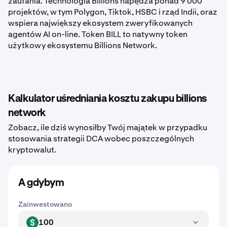
zaufania. Technologia Billions napędza ponad 9 000
projektów, w tym Polygon, Tiktok, HSBC i rząd Indii, oraz
wspiera największy ekosystem zweryfikowanych
agentów AI on-line. Token BILL to natywny token
użytkowy ekosystemu Billions Network.
Kalkulator uśredniania kosztu zakupu billions
network
Zobacz, ile dziś wynosiłby Twój majątek w przypadku
stosowania strategii DCA wobec poszczególnych
kryptowalut.
A gdybym
Zainwestowano
100
USD