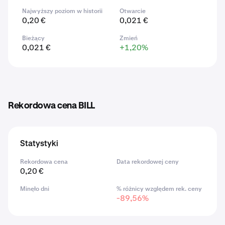
Najwyższy poziom w historii
Otwarcie
0,20 €
0,021 €
Bieżący
Zmień
0,021 €
+1,20%
Rekordowa cena BILL
Statystyki
Rekordowa cena
Data rekordowej ceny
0,20 €
Minęło dni
% różnicy względem rek. ceny
-89,56%