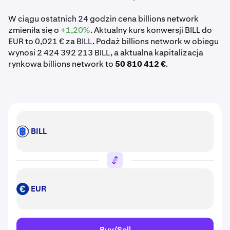
W ciągu ostatnich 24 godzin cena billions network
zmieniła się o
+1,20%
. Aktualny kurs konwersji BILL do
EUR to 0,021 € za BILL. Podaż billions network w obiegu
wynosi 2 424 392 213 BILL, a aktualna kapitalizacja
rynkowa billions network to
50 810 412 €
.
BILL
BILL
EUR
EUR
Buy/Sell