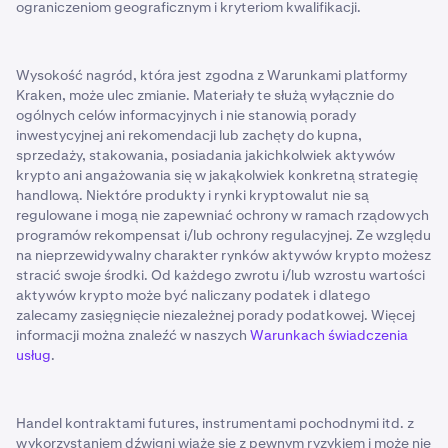
ograniczeniom geograficznym i kryteriom kwalifikacji.
Wysokość nagród, która jest zgodna z Warunkami platformy
Kraken, może ulec zmianie. Materiały te służą wyłącznie do
ogólnych celów informacyjnych i nie stanowią porady
inwestycyjnej ani rekomendacji lub zachęty do kupna,
sprzedaży, stakowania, posiadania jakichkolwiek aktywów
krypto ani angażowania się w jakąkolwiek konkretną strategię
handlową. Niektóre produkty i rynki kryptowalut nie są
regulowane i mogą nie zapewniać ochrony w ramach rządowych
programów rekompensat i/lub ochrony regulacyjnej. Ze względu
na nieprzewidywalny charakter rynków aktywów krypto możesz
stracić swoje środki. Od każdego zwrotu i/lub wzrostu wartości
aktywów krypto może być naliczany podatek i dlatego
zalecamy zasięgnięcie niezależnej porady podatkowej. Więcej
informacji można znaleźć w naszych
Warunkach świadczenia
usług
.
Handel kontraktami futures, instrumentami pochodnymi itd. z
wykorzystaniem dźwigni wiąże się z pewnym ryzykiem i może nie