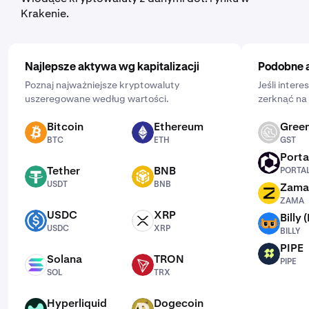
harmonogram: codziennie, co tydzień lub co miesiąc.
Krakenie.
Najlepsze aktywa wg kapitalizacji
Podobne 
Poznaj najważniejsze kryptowaluty
Jeśli intere
uszeregowane według wartości.
zerknąć na 
Bitcoin
Ethereum
Green
BTC
ETH
GST
BTC
ETH
GST
Porta
PORTAL
Tether
BNB
PORTA
USDT
BNB
USDT
BNB
Zama
ZAMA
ZAMA
USDC
XRP
Billy 
USDC
XRP
BILLY
USDC
XRP
BILLY
PIPE
PIPE
Solana
TRON
PIPE
SOL
TRX
SOL
TRX
Hyperliquid
Dogecoin