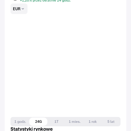
+1,20% przez ostatnie 24 godz.
EUR
1 godz.
24G
1T
1 mies.
1 rok
5 lat
Statystyki rynkowe