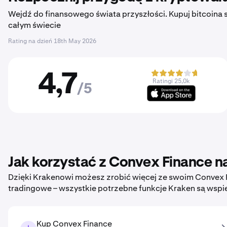
Wejdź do finansowego świata przyszłości. Kupuj bitcoina sz
całym świecie
Rating na dzień
18th May 2026
4,7
Ratingi 25,0k
/5
Jak korzystać z Convex Finance n
Dzięki Krakenowi możesz zrobić więcej ze swoim Convex 
tradingowe – wszystkie potrzebne funkcje Kraken są wspi
Kup Convex Finance