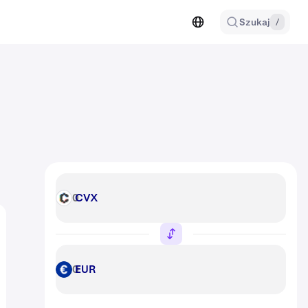
Szukaj
/
CVX
CVX
EUR
EUR