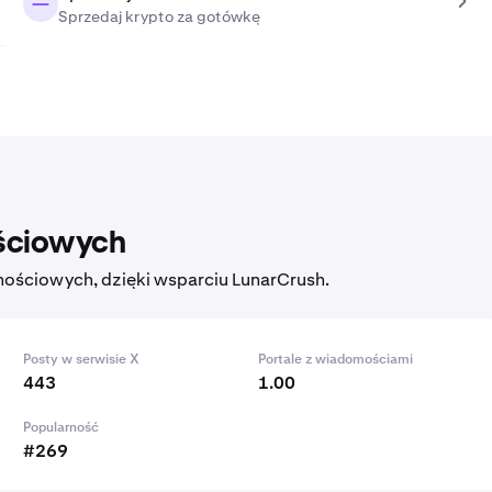
Sprzedaj krypto za gotówkę
ściowych
nościowych, dzięki wsparciu LunarCrush.
Posty w serwisie X
Portale z wiadomościami
443
1.00
Popularność
#269