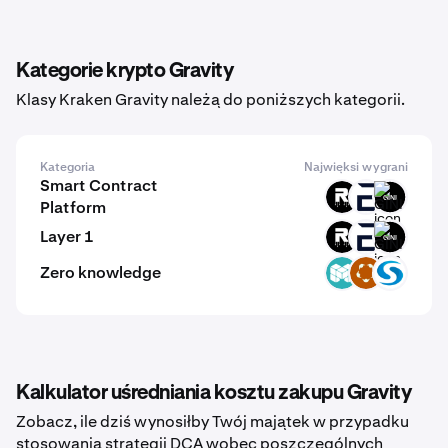
Kategorie krypto Gravity
Klasy Kraken Gravity należą do poniższych kategorii.
Kategoria
Najwięksi wygrani
Smart Contract
ROOT
EVR
GINI
Platform
Layer 1
ROOT
EVR
GINI
Zero knowledge
MCH
H
SYS
Kalkulator uśredniania kosztu zakupu Gravity
Zobacz, ile dziś wynosiłby Twój majątek w przypadku
stosowania strategii DCA wobec poszczególnych