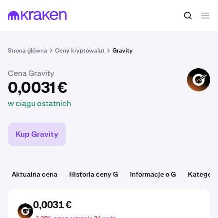
0,0031 €
Kup G
w ciągu ostatnich
Strona główna
Ceny kryptowalut
Gravity
Cena Gravity
G
0,0031 €
w ciągu ostatnich
Kup Gravity
Aktualna cena
Historia ceny G
Informacje o G
Kategori
0,0031 €
G