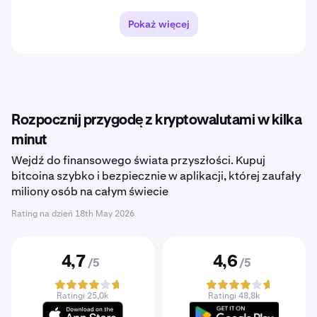
Pokaż więcej
Rozpocznij przygodę z kryptowalutami w kilka
minut
Wejdź do finansowego świata przyszłości. Kupuj
bitcoina szybko i bezpiecznie w aplikacji, której zaufały
miliony osób na całym świecie
Rating na dzień
18th May 2026
4,7
4,6
/5
/5
Ratingi 25,0k
Ratingi 48,8k