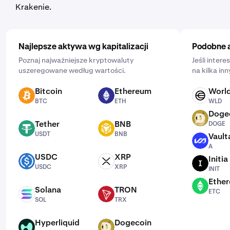
codziennie, co tydzień lub co miesiąc.
Krakenie.
Najlepsze aktywa wg kapitalizacji
Podobne 
Poznaj najważniejsze kryptowaluty
Jeśli inter
uszeregowane według wartości.
na kilka in
Bitcoin
Ethereum
Worl
BTC
ETH
WLD
BTC
ETH
WLD
Doge
DOGE
Tether
BNB
DOGE
USDT
BNB
USDT
BNB
Vault
A
A
USDC
XRP
Initia
USDC
XRP
INIT
USDC
XRP
INIT
Ether
ETC
Solana
TRON
ETC
SOL
TRX
SOL
TRX
Hyperliquid
Dogecoin
HYPE
DOGE