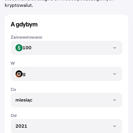
kryptowalut.
A gdybym
Zainwestowano
100
USD
W
g
G
Co
miesiąc
Od
2021