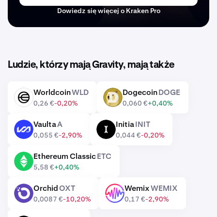
Dowiedz się więcej o Kraken Pro
Ludzie, którzy mają Gravity, mają także
Worldcoin
WLD
Dogecoin
DOGE
WLD
DOGE
0,26 €
-0,20%
0,060 €
+0,40%
Vaulta
A
Initia
INIT
A
INIT
0,055 €
-2,90%
0,044 €
-0,20%
Ethereum Classic
ETC
ETC
5,58 €
+0,40%
Orchid
OXT
Wemix
WEMIX
OXT
WEMIX
0,0087 €
-10,20%
0,17 €
-2,90%