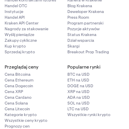
Handel kontraktami futures
Kariera w Krakenie
Handel OTC
Blog Krakena
Instytucje
Deweloper Krakena
Handel API
Press Room
Kraken API Center
Program partnerski
Nagrody za stakowanie
Pozycje aktywów
Wyślij pieniądze
Status Krakena
Zakupy cykliczne
Dział wsparcia
Kup krypto
Skargi
Sprzedaj krypto
Breakout Prop Trading
Przeglądaj ceny
Popularne rynki
Cena Bitcoina
BTC na USD
Cena Ethereum
ETH na USD
Cena Dogecoin
DOGE na USD
Cena XRP
XRP na USD
Cena Cardano
ADA na USD
Cena Solana
SOL na USD
Cena Litecoin
LTC na USD
Kategorie krypto
Wszystkie rynki krypto
Wszystkie ceny krypto
Prognozy cen