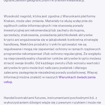
ograniczeniom geograficznym i kryteriom kwalifikacji.
Wysokość nagród, która jest zgodna z Warunkami platformy
Kraken, może ulec zmianie. Materiały te służą wyłącznie do
ogólnych celów informacyjnych i nie stanowią porady
inwestycyjnej ani rekomendacji lub zachęty do kupna,
sprzedaży, stakowania, posiadania jakichkolwiek aktywów
krypto ani angażowania się w jakąkolwiek konkretną strategię
handlową. Niektóre produkty i rynki kryptowalut nie są
regulowane i mogą nie zapewniać ochrony w ramach rządowych
programów rekompensat i/lub ochrony regulacyjnej. Ze względu
na nieprzewidywalny charakter rynków aktywów krypto możesz
stracić swoje środki. Od każdego zwrotu i/lub wzrostu wartości
aktywów krypto może być naliczany podatek i dlatego
zalecamy zasięgnięcie niezależnej porady podatkowej. Więcej
informacji można znaleźć w naszych
Warunkach świadczenia
usług
.
Handel kontraktami futures, instrumentami pochodnymi itd. z
wykorzystaniem dźwigni wiąże się z pewnym ryzykiem i może nie