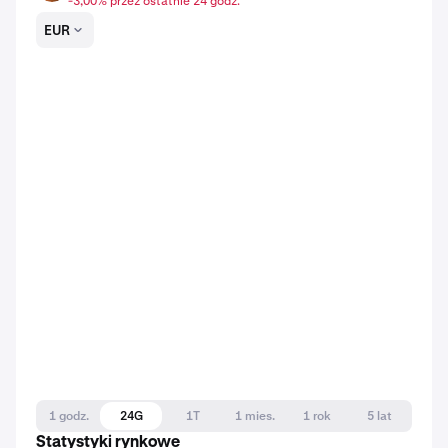
-3,00% przez ostatnie 24 godz.
EUR
1 godz.
24G
1T
1 mies.
1 rok
5 lat
Statystyki rynkowe