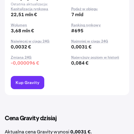
Ostatnia aktualizacja:
Kapitalizacja rynkowa
Podaż w obiegu
22,51 mln €
7 mld
Wolumen
Ranking rynkowy
3,68 mln €
#695
Najwięcej w ciągu 24G
Najmniej w ciągu 24G
0,0032 €
0,0031 €
Zmiana 24G
Najwyższy poziom w historii
-0,000096 €
0,084 €
Kup Gravity
Cena Gravity dzisiaj
Aktualna cena Gravity wynosi
0,0031 €
.