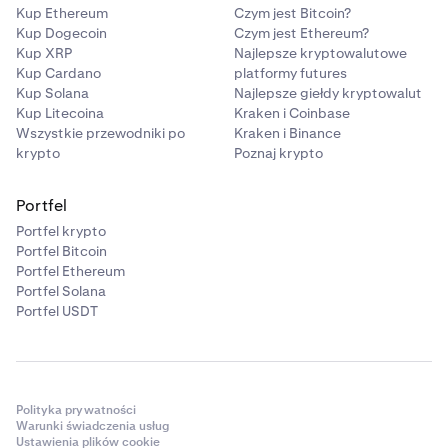
Kup Ethereum
Czym jest Bitcoin?
Kup Dogecoin
Czym jest Ethereum?
Kup XRP
Najlepsze kryptowalutowe
Kup Cardano
platformy futures
Kup Solana
Najlepsze giełdy kryptowalut
Kup Litecoina
Kraken i Coinbase
Wszystkie przewodniki po
Kraken i Binance
krypto
Poznaj krypto
Portfel
Portfel krypto
Portfel Bitcoin
Portfel Ethereum
Portfel Solana
Portfel USDT
Polityka prywatności
Warunki świadczenia usług
Ustawienia plików cookie