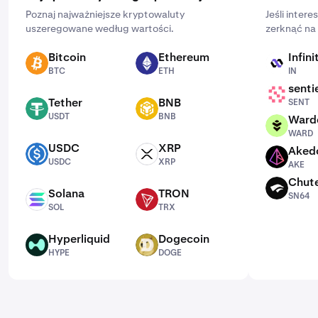
Poznaj najważniejsze kryptowaluty
Jeśli intere
uszeregowane według wartości.
zerknąć na 
Bitcoin
Ethereum
Infini
BTC
ETH
IN
BTC
ETH
IN
senti
SENT
Tether
BNB
SENT
USDT
BNB
USDT
BNB
Ward
WARD
WARD
USDC
XRP
Aked
USDC
XRP
AKE
USDC
XRP
AKE
Chut
SN64
Solana
TRON
SN64
SOL
TRX
SOL
TRX
Hyperliquid
Dogecoin
HYPE
DOGE
HYPE
DOGE