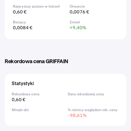
Najwyższy poziom w historii
Otwarcie
0,60 €
0,0076 €
Bieżący
Zmień
0,0084 €
+9,40%
Rekordowa cena GRIFFAIN
Statystyki
Rekordowa cena
Data rekordowej ceny
0,60 €
Minęło dni
% różnicy względem rek. ceny
-98,61%