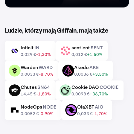
Ludzie, którzy mają Griffain, mają także
Infinit
IN
sentient
SENT
IN
SENT
0,029 €
-1,30%
0,012 €
+1,50%
Warden
WARD
Akedo
AKE
WARD
AKE
0,0033 €
-8,70%
0,0036 €
+3,50%
Chutes
SN64
Cookie DAO
COOKIE
SN64
COOKIE
14,45 €
-1,80%
0,0098 €
+36,70%
NodeOps
NODE
OlaXBT
AIO
NODE
AIO
0,0052 €
-0,90%
0,033 €
-1,70%