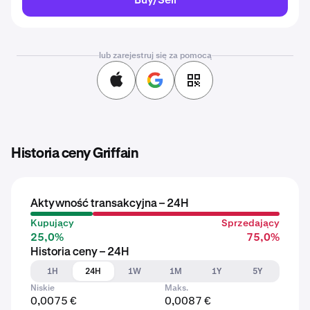
lub zarejestruj się za pomocą
Historia ceny Griffain
Aktywność transakcyjna – 24H
Kupujący
Sprzedający
25,0%
75,0%
Historia ceny – 24H
1H
24H
1W
1M
1Y
5Y
Niskie
Maks.
0,0075 €
0,0087 €