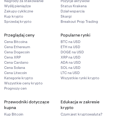
Nagrody za stakowanie
Pozycje aktywów
Wyślij pieniądze
Status Krakena
Zakupy cykliczne
Dział wsparcia
Kup krypto
Skargi
Sprzedaj krypto
Breakout Prop Trading
Przeglądaj ceny
Popularne rynki
Cena Bitcoina
BTC na USD
Cena Ethereum
ETH na USD
Cena Dogecoin
DOGE na USD
Cena XRP
XRP na USD
Cena Cardano
ADA na USD
Cena Solana
SOL na USD
Cena Litecoin
LTC na USD
Kategorie krypto
Wszystkie rynki krypto
Wszystkie ceny krypto
Prognozy cen
Przewodniki dotyczące
Edukacja w zakresie
kupna
krypto
Kup Bitcoin
Czym jest kryptowaluta?