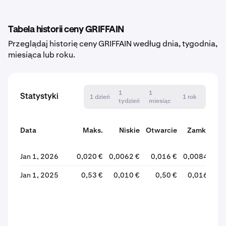
Tabela historii ceny GRIFFAIN
Przeglądaj historię ceny GRIFFAIN według dnia, tygodnia,
miesiąca lub roku.
1
1
Statystyki
1 dzień
1 rok
tydzień
miesiąc
Data
Maks.
Niskie
Otwarcie
Zamknij
Jan 1, 2026
0,020 €
0,0062 €
0,016 €
0,0084 €
-
Jan 1, 2025
0,53 €
0,010 €
0,50 €
0,016 €
-