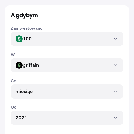
A gdybym
Zainwestowano
100
USD
W
griffain
GRIFFAIN
Co
miesiąc
Od
2021