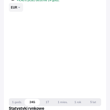
+9,40% przez ostatnie 24 godz.
EUR
1 godz.
24G
1T
1 mies.
1 rok
5 lat
Statystyki rynkowe