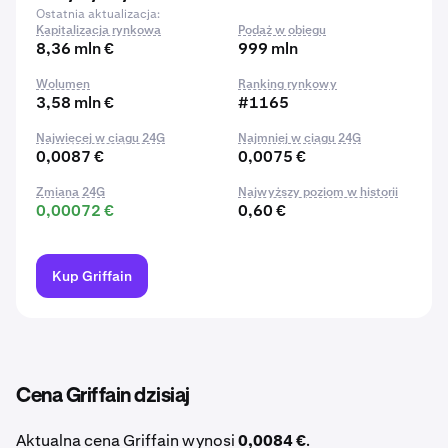
Ostatnia aktualizacja:
Kapitalizacja rynkowa
Podaż w obiegu
8,36 mln €
999 mln
Wolumen
Ranking rynkowy
3,58 mln €
#1165
Najwięcej w ciągu 24G
Najmniej w ciągu 24G
0,0087 €
0,0075 €
Zmiana 24G
Najwyższy poziom w historii
0,00072 €
0,60 €
Kup Griffain
Cena Griffain dzisiaj
Aktualna cena Griffain wynosi
0,0084 €
.