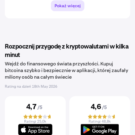
Pokaż więcej
Rozpocznij przygodę z kryptowalutami w kilka
minut
Wejdź do finansowego świata przyszłości. Kupuj
bitcoina szybko i bezpiecznie w aplikacji, której zaufały
miliony osób na całym świecie
Rating na dzień
18th May 2026
4,7
4,6
/5
/5
Ratingi 25,0k
Ratingi 48,8k