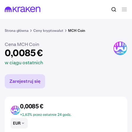
0,0085 €
Kup MCHC
w ciągu ostatnich
Strona główna
Ceny kryptowalut
MCH Coin
Cena MCH Coin
MCHC
0,0085 €
w ciągu ostatnich
Zarejestruj się
0,0085 €
MCHC
+1,63% przez ostatnie 24 godz.
EUR