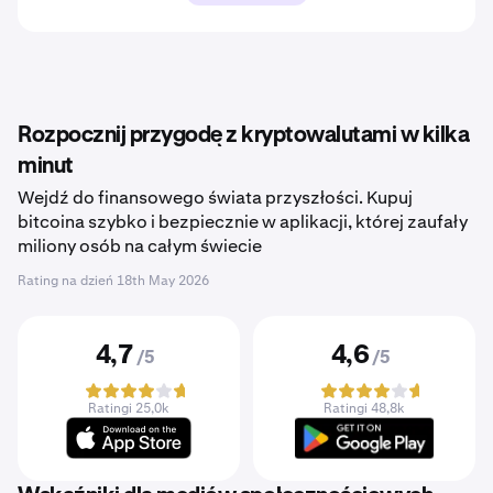
Rozpocznij przygodę z kryptowalutami w kilka
minut
Wejdź do finansowego świata przyszłości. Kupuj
bitcoina szybko i bezpiecznie w aplikacji, której zaufały
miliony osób na całym świecie
Rating na dzień
18th May 2026
4,7
4,6
/5
/5
Ratingi 25,0k
Ratingi 48,8k