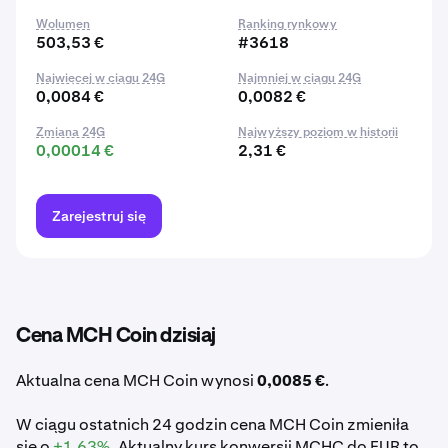
Wolumen
Ranking rynkowy
503,53 €
#3618
Najwięcej w ciągu 24G
Najmniej w ciągu 24G
0,0084 €
0,0082 €
Zmiana 24G
Najwyższy poziom w historii
0,00014 €
2,31 €
Zarejestruj się
Cena MCH Coin dzisiaj
Aktualna cena MCH Coin wynosi
0,0085 €
.
W ciągu ostatnich 24 godzin cena MCH Coin zmieniła
się o
+1,63%
. Aktualny kurs konwersji MCHC do EUR to