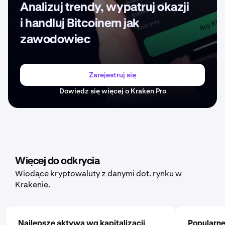
Analizuj trendy, wypatruj okazji
i handluj Bitcoinem jak
zawodowiec
Zarejestruj się
Dowiedz się więcej o Kraken Pro
Więcej do odkrycia
Wiodące kryptowaluty z danymi dot. rynku w
Krakenie.
Najlepsze aktywa wg kapitalizacji
Popularne