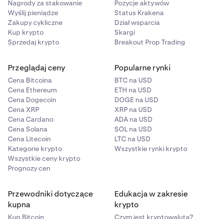
Nagrody za stakowanie
Pozycje aktywów
Wyślij pieniądze
Status Krakena
Zakupy cykliczne
Dział wsparcia
Kup krypto
Skargi
Sprzedaj krypto
Breakout Prop Trading
Przeglądaj ceny
Popularne rynki
Cena Bitcoina
BTC na USD
Cena Ethereum
ETH na USD
Cena Dogecoin
DOGE na USD
Cena XRP
XRP na USD
Cena Cardano
ADA na USD
Cena Solana
SOL na USD
Cena Litecoin
LTC na USD
Kategorie krypto
Wszystkie rynki krypto
Wszystkie ceny krypto
Prognozy cen
Przewodniki dotyczące
Edukacja w zakresie
kupna
krypto
Kup Bitcoin
Czym jest kryptowaluta?