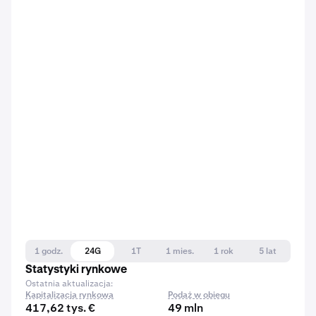
1 godz.
24G
1T
1 mies.
1 rok
5 lat
Statystyki rynkowe
Ostatnia aktualizacja:
Kapitalizacja rynkowa
Podaż w obiegu
417,62 tys. €
49 mln