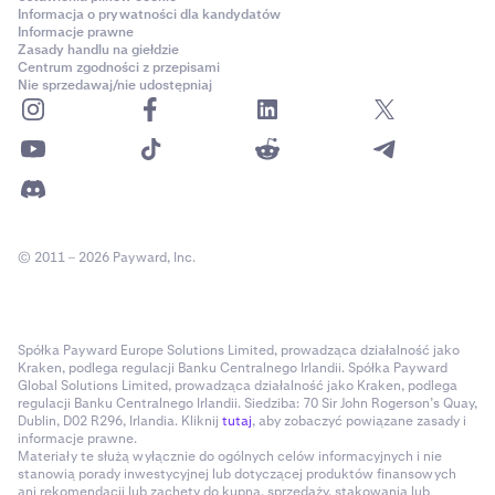
Informacja o prywatności dla kandydatów
Informacje prawne
Zasady handlu na giełdzie
Centrum zgodności z przepisami
Nie sprzedawaj/nie udostępniaj
© 2011 – 2026 Payward, Inc.
Spółka Payward Europe Solutions Limited, prowadząca działalność jako
Kraken, podlega regulacji Banku Centralnego Irlandii. Spółka Payward
Global Solutions Limited, prowadząca działalność jako Kraken, podlega
regulacji Banku Centralnego Irlandii. Siedziba: 70 Sir John Rogerson’s Quay,
Dublin, D02 R296, Irlandia. Kliknij
tutaj
, aby zobaczyć powiązane zasady i
informacje prawne.
Materiały te służą wyłącznie do ogólnych celów informacyjnych i nie
stanowią porady inwestycyjnej lub dotyczącej produktów finansowych
ani rekomendacji lub zachęty do kupna, sprzedaży, stakowania lub