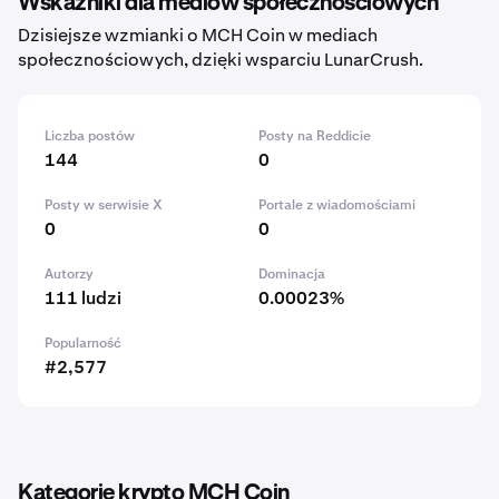
Wskaźniki dla mediów społecznościowych
Dzisiejsze wzmianki o MCH Coin w mediach
społecznościowych, dzięki wsparciu LunarCrush.
Liczba postów
Posty na Reddicie
144
0
Posty w serwisie X
Portale z wiadomościami
0
0
Autorzy
Dominacja
111 ludzi
0.00023%
Popularność
#2,577
Kategorie krypto MCH Coin