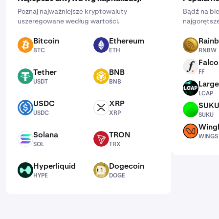
Poznaj najważniejsze kryptowaluty
Bądź na bie
uszeregowane według wartości.
najgorętsze
Bitcoin
Ethereum
Rain
BTC
ETH
RNBW
BTC
ETH
RNBW
Falco
FF
Tether
BNB
FF
USDT
BNB
USDT
BNB
Large
LCAP
LCAP
USDC
XRP
SUK
USDC
XRP
SUKU
USDC
XRP
SUKU
Wing
WINGS
Solana
TRON
WINGS
SOL
TRX
SOL
TRX
Hyperliquid
Dogecoin
HYPE
DOGE
HYPE
DOGE