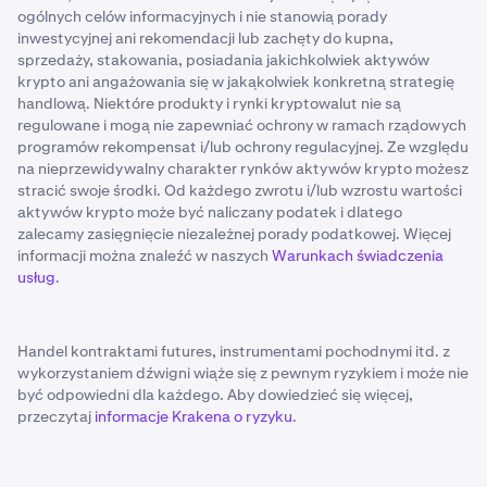
ogólnych celów informacyjnych i nie stanowią porady
inwestycyjnej ani rekomendacji lub zachęty do kupna,
sprzedaży, stakowania, posiadania jakichkolwiek aktywów
krypto ani angażowania się w jakąkolwiek konkretną strategię
handlową. Niektóre produkty i rynki kryptowalut nie są
regulowane i mogą nie zapewniać ochrony w ramach rządowych
programów rekompensat i/lub ochrony regulacyjnej. Ze względu
na nieprzewidywalny charakter rynków aktywów krypto możesz
stracić swoje środki. Od każdego zwrotu i/lub wzrostu wartości
aktywów krypto może być naliczany podatek i dlatego
zalecamy zasięgnięcie niezależnej porady podatkowej. Więcej
informacji można znaleźć w naszych
Warunkach świadczenia
usług
.
Handel kontraktami futures, instrumentami pochodnymi itd. z
wykorzystaniem dźwigni wiąże się z pewnym ryzykiem i może nie
być odpowiedni dla każdego. Aby dowiedzieć się więcej,
przeczytaj
informacje Krakena o ryzyku
.