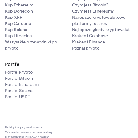
Kup Ethereum
Czym jest Bitcoin?
Kup Dogecoin
Czym jest Ethereum?
Kup XRP
Najlepsze kryptowalutowe
Kup Cardano
platformy futures
Kup Solana
Najlepsze giełdy kryptowalut
Kup Litecoina
Kraken i Coinbase
Wszystkie przewodniki po
Kraken i Binance
krypto
Poznaj krypto
Portfel
Portfel krypto
Portfel Bitcoin
Portfel Ethereum
Portfel Solana
Portfel USDT
Polityka prywatności
Warunki świadczenia usług
Ustawienia plików cookie