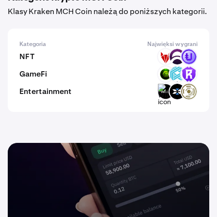
Klasy Kraken MCH Coin należą do poniższych kategorii.
Kategoria
Najwięksi wygrani
NFT
RFOX
DAR
PUNK
GameFi
GMRT
LUX
RST
Entertainment
WILLU
X
ADO