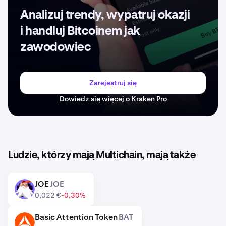
Analizuj trendy, wypatruj okazji
i handluj Bitcoinem jak
zawodowiec
Zarejestruj się
Dowiedz się więcej o Kraken Pro
Ludzie, którzy mają Multichain, mają także
JOE
JOE
JOE
0,022 €
-0,30%
Basic Attention Token
BAT
BAT