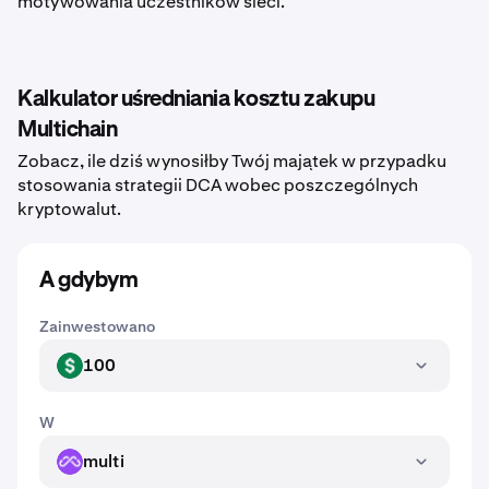
motywowania uczestników sieci.
Kalkulator uśredniania kosztu zakupu
Multichain
Zobacz, ile dziś wynosiłby Twój majątek w przypadku
stosowania strategii DCA wobec poszczególnych
kryptowalut.
A gdybym
Zainwestowano
100
USD
W
multi
MULTI