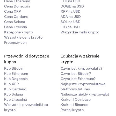
Cena Ethereum
ETH na USD
Cena Dogecoin
DOGE na USD
Cena XRP
XRP na USD
Cena Cardano
ADA na USD
Cena Solana
SOL na USD
Cena Litecoin
LTC na USD
Kategorie krypto
Wszystkie rynki krypto
Wszystkie ceny krypto
Prognozy cen
Przewodniki dotyczące
Edukacja w zakresie
kupna
krypto
Kup Bitcoin
Czym jest kryptowaluta?
Kup Ethereum
Czym jest Bitcoin?
Kup Dogecoin
Czym jest Ethereum?
Kup XRP
Najlepsze kryptowalutowe
Kup Cardano
platformy futures
Kup Solana
Najlepsze giełdy kryptowalut
Kup Litecoina
Kraken i Coinbase
Wszystkie przewodniki po
Kraken i Binance
krypto
Poznaj krypto