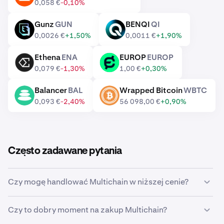
0,058 €
-0,10%
Gunz
GUN
BENQI
QI
GUN
QI
0,0026 €
+1,50%
0,0011 €
+1,90%
Ethena
ENA
EUROP
EUROP
ENA
EUROP
0,079 €
-1,30%
1,00 €
+0,30%
Balancer
BAL
Wrapped Bitcoin
WBTC
BAL
WBTC
0,093 €
-2,40%
56 098,00 €
+0,90%
Często zadawane pytania
Czy mogę handlować Multichain w niższej cenie?
Tak, w Krakenie możesz ustawić zlecenie
Czy to dobry moment na zakup Multichain?
niestandardowe, aby automatycznie kupić Multichain,
jak tylko jego cena spadnie do określonego poziomu.