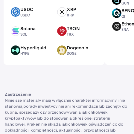
GUN
GUN
USDC
XRP
BENQ
USDC
XRP
QI
USDC
XRP
QI
Ethe
ENA
Solana
TRON
ENA
SOL
TRX
SOL
TRX
Hyperliquid
Dogecoin
HYPE
DOGE
HYPE
DOGE
Zastrzeżenie
Niniejsze materiały mają wyłącznie charakter informacyjny i nie
stanowią porady inwestycyjnej ani rekomendacji lub zachęty do
kupna, sprzedaży czy przechowywania jakichkolwiek
kryptoaktywów lub do stosowania określonej strategii
handlowej. Kraken nie składa jakichkolwiek oświadczeń co do
dokładności, kompletności, aktualności, przydatności lub