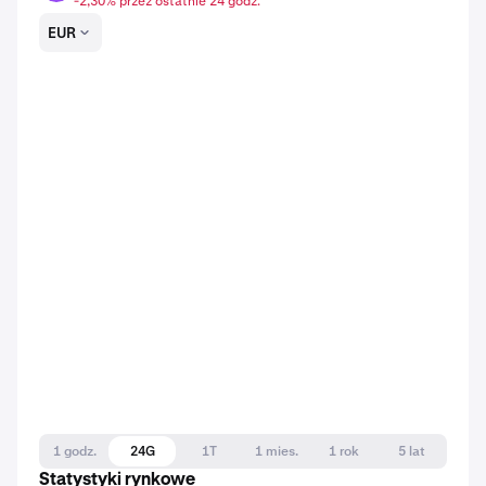
-2,30% przez ostatnie 24 godz.
EUR
1 godz.
24G
1T
1 mies.
1 rok
5 lat
Statystyki rynkowe