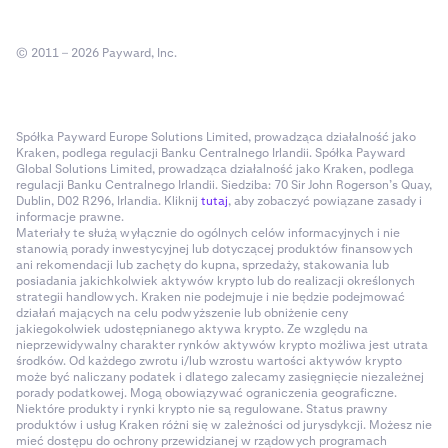
© 2011 – 2026 Payward, Inc.
Spółka Payward Europe Solutions Limited, prowadząca działalność jako
Kraken, podlega regulacji Banku Centralnego Irlandii. Spółka Payward
Global Solutions Limited, prowadząca działalność jako Kraken, podlega
regulacji Banku Centralnego Irlandii. Siedziba: 70 Sir John Rogerson’s Quay,
Dublin, D02 R296, Irlandia. Kliknij
tutaj
, aby zobaczyć powiązane zasady i
informacje prawne.
Materiały te służą wyłącznie do ogólnych celów informacyjnych i nie
stanowią porady inwestycyjnej lub dotyczącej produktów finansowych
ani rekomendacji lub zachęty do kupna, sprzedaży, stakowania lub
posiadania jakichkolwiek aktywów krypto lub do realizacji określonych
strategii handlowych. Kraken nie podejmuje i nie będzie podejmować
działań mających na celu podwyższenie lub obniżenie ceny
jakiegokolwiek udostępnianego aktywa krypto. Ze względu na
nieprzewidywalny charakter rynków aktywów krypto możliwa jest utrata
środków. Od każdego zwrotu i/lub wzrostu wartości aktywów krypto
może być naliczany podatek i dlatego zalecamy zasięgnięcie niezależnej
porady podatkowej. Mogą obowiązywać ograniczenia geograficzne.
Niektóre produkty i rynki krypto nie są regulowane. Status prawny
produktów i usług Kraken różni się w zależności od jurysdykcji. Możesz nie
mieć dostępu do ochrony przewidzianej w rządowych programach