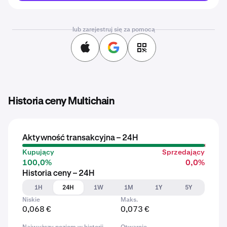
lub zarejestruj się za pomocą
Historia ceny Multichain
Aktywność transakcyjna – 24H
Kupujący
Sprzedający
100,0%
0,0%
Historia ceny – 24H
1H
24H
1W
1M
1Y
5Y
Niskie
Maks.
0,068 €
0,073 €