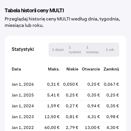
Tabela historii ceny MULTI
Przeglądaj historię ceny MULTI według dnia, tygodnia,
miesiąca lub roku.
1
1
Statystyki
1 dzień
1 rok
tydzień
miesiąc
Data
Maks.
Niskie
Otwarcie
Zamknij
Zm
Jan 1, 2026
0,31 €
0,050 €
0,25 €
0,067 €
-73
Jan 1, 2025
5,41 €
0,25 €
0,35 €
0,25 €
-28
Jan 1, 2024
1,59 €
0,27 €
0,94 €
0,35 €
-62
Jan 1, 2023
12,50 €
0,81 €
4,31 €
0,98 €
-77
Jan 1, 2022
60,00 €
2,79 €
13,00 €
4,30 €
-66