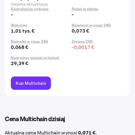
Ostatnia aktualizacja:
Kapitalizacja rynkowa
Podaż w obiegu
-
-
Wolumen
Najwięcej w ciągu 24G
1,01 tys. €
0,073 €
Najmniej w ciągu 24G
Zmiana 24G
0,068 €
-0,0017 €
Najwyższy poziom w historii
29,39 €
Kup Multichain
Cena Multichain dzisiaj
Aktualna cena Multichain wynosi
0,071 €
.