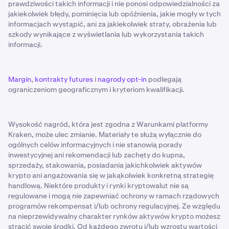
prawdziwości takich informacji i nie ponosi odpowiedzialności za
jakiekolwiek błędy, pominięcia lub opóźnienia, jakie mogły w tych
informacjach wystąpić, ani za jakiekolwiek straty, obrażenia lub
szkody wynikające z wyświetlania lub wykorzystania takich
informacji.
Margin
,
kontrakty futures
i
nagrody opt-in
podlegają
ograniczeniom geograficznym i kryteriom kwalifikacji.
Wysokość nagród, która jest zgodna z Warunkami platformy
Kraken, może ulec zmianie. Materiały te służą wyłącznie do
ogólnych celów informacyjnych i nie stanowią porady
inwestycyjnej ani rekomendacji lub zachęty do kupna,
sprzedaży, stakowania, posiadania jakichkolwiek aktywów
krypto ani angażowania się w jakąkolwiek konkretną strategię
handlową. Niektóre produkty i rynki kryptowalut nie są
regulowane i mogą nie zapewniać ochrony w ramach rządowych
programów rekompensat i/lub ochrony regulacyjnej. Ze względu
na nieprzewidywalny charakter rynków aktywów krypto możesz
stracić swoje środki. Od każdego zwrotu i/lub wzrostu wartości