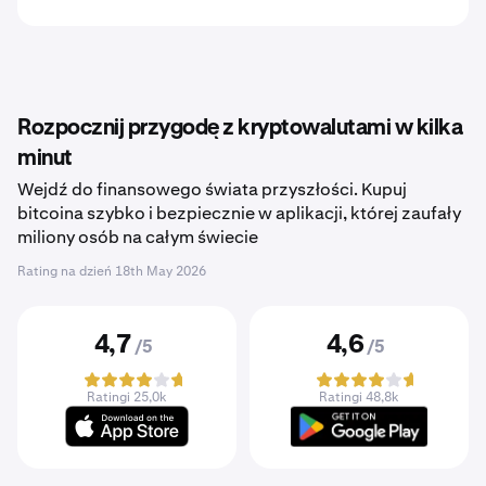
Rozpocznij przygodę z kryptowalutami w kilka
minut
Wejdź do finansowego świata przyszłości. Kupuj
bitcoina szybko i bezpiecznie w aplikacji, której zaufały
miliony osób na całym świecie
Rating na dzień
18th May 2026
4,7
4,6
/5
/5
Ratingi 25,0k
Ratingi 48,8k