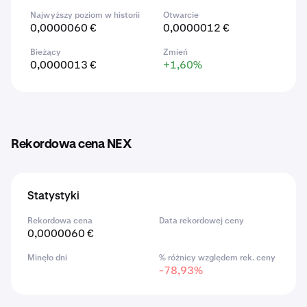
Najwyższy poziom w historii
Otwarcie
0,0000060 €
0,0000012 €
Bieżący
Zmień
0,0000013 €
+1,60%
Rekordowa cena NEX
Statystyki
Rekordowa cena
Data rekordowej ceny
0,0000060 €
Minęło dni
% różnicy względem rek. ceny
-78,93%