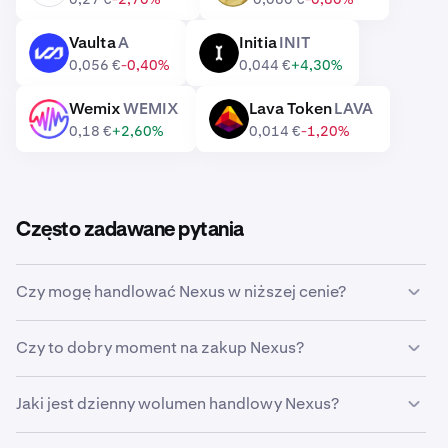
Vaulta
A
Initia
INIT
A
INIT
0,056 €
-0,40%
0,044 €
+4,30%
Wemix
WEMIX
Lava Token
LAVA
WEMIX
LAVA
0,18 €
+2,60%
0,014 €
-1,20%
Często zadawane pytania
Czy mogę handlować Nexus w niższej cenie?
Tak, w Krakenie możesz ustawić zlecenie
Czy to dobry moment na zakup Nexus?
niestandardowe, aby automatycznie kupić Nexus, jak
tylko jego cena spadnie do określonego poziomu.
Wyczucie właściwego momentu na rynku bywa
Jaki jest dzienny wolumen handlowy Nexus?
niezwykle trudne, dlatego wielu inwestorów decyduje
się na
uśrednianie kosztów zakupu
Nexus, stosując
W ciągu ostatnich 24 godzin na Krakenie zawarto