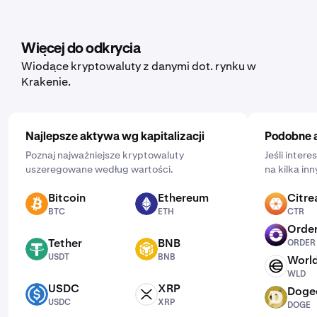
Aby ją skonfigurować, otwórz aplikację mobilną, dotknij
„Kup” i wybierz aktywo, które chcesz kupić. Następnie
wprowadź kwotę, którą chcesz wydać, i częstotliwość,
Więcej do odkrycia
klikając „Jednorazowo” i wybierając harmonogram:
Wiodące kryptowaluty z danymi dot. rynku w
codziennie, co tydzień lub co miesiąc.
Krakenie.
Najlepsze aktywa wg kapitalizacji
Podobne 
Poznaj najważniejsze kryptowaluty
Jeśli inter
uszeregowane według wartości.
na kilka in
Bitcoin
Ethereum
Citre
BTC
ETH
CTR
BTC
ETH
CTR
Order
ORDER
Tether
BNB
ORDER
USDT
BNB
USDT
BNB
Worl
WLD
WLD
USDC
XRP
Doge
USDC
XRP
DOGE
USDC
XRP
DOGE