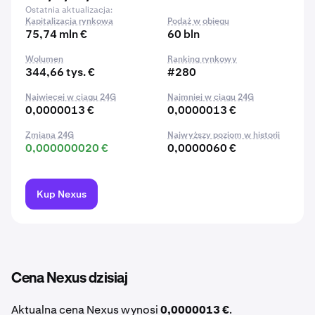
Ostatnia aktualizacja:
Kapitalizacja rynkowa
Podaż w obiegu
75,74 mln €
60 bln
Wolumen
Ranking rynkowy
344,66 tys. €
#280
Najwięcej w ciągu 24G
Najmniej w ciągu 24G
0,0000013 €
0,0000013 €
Zmiana 24G
Najwyższy poziom w historii
0,000000020 €
0,0000060 €
Kup Nexus
Cena Nexus dzisiaj
Aktualna cena Nexus wynosi
0,0000013 €
.