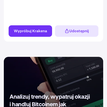
Wypróbuj Krakena
Udostępnij
Analizuj trendy, wypatruj okazji
i handluj Bitcoinem jak