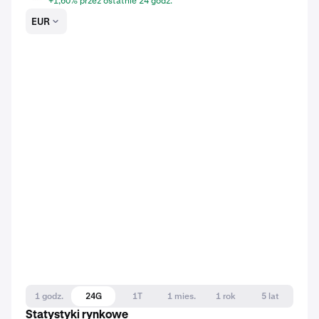
+1,60% przez ostatnie 24 godz.
EUR
1 godz.
24G
1T
1 mies.
1 rok
5 lat
Statystyki rynkowe