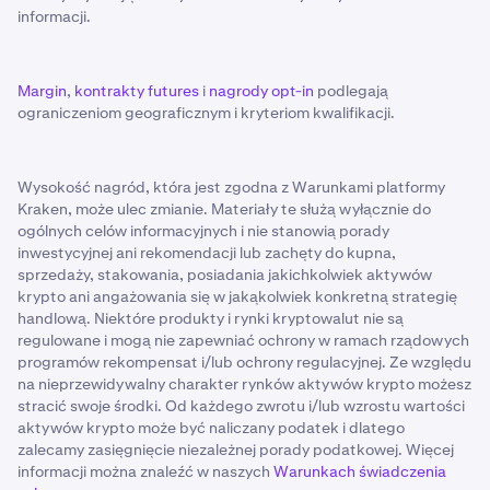
informacji.
Margin
,
kontrakty futures
i
nagrody opt-in
podlegają
ograniczeniom geograficznym i kryteriom kwalifikacji.
Wysokość nagród, która jest zgodna z Warunkami platformy
Kraken, może ulec zmianie. Materiały te służą wyłącznie do
ogólnych celów informacyjnych i nie stanowią porady
inwestycyjnej ani rekomendacji lub zachęty do kupna,
sprzedaży, stakowania, posiadania jakichkolwiek aktywów
krypto ani angażowania się w jakąkolwiek konkretną strategię
handlową. Niektóre produkty i rynki kryptowalut nie są
regulowane i mogą nie zapewniać ochrony w ramach rządowych
programów rekompensat i/lub ochrony regulacyjnej. Ze względu
na nieprzewidywalny charakter rynków aktywów krypto możesz
stracić swoje środki. Od każdego zwrotu i/lub wzrostu wartości
aktywów krypto może być naliczany podatek i dlatego
zalecamy zasięgnięcie niezależnej porady podatkowej. Więcej
informacji można znaleźć w naszych
Warunkach świadczenia