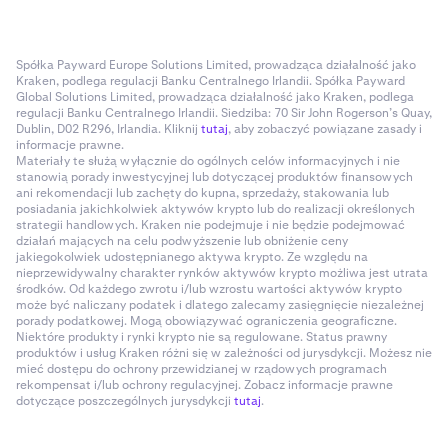
Spółka Payward Europe Solutions Limited, prowadząca działalność jako
Kraken, podlega regulacji Banku Centralnego Irlandii. Spółka Payward
Global Solutions Limited, prowadząca działalność jako Kraken, podlega
regulacji Banku Centralnego Irlandii. Siedziba: 70 Sir John Rogerson’s Quay,
Dublin, D02 R296, Irlandia. Kliknij
tutaj
, aby zobaczyć powiązane zasady i
informacje prawne.
Materiały te służą wyłącznie do ogólnych celów informacyjnych i nie
stanowią porady inwestycyjnej lub dotyczącej produktów finansowych
ani rekomendacji lub zachęty do kupna, sprzedaży, stakowania lub
posiadania jakichkolwiek aktywów krypto lub do realizacji określonych
strategii handlowych. Kraken nie podejmuje i nie będzie podejmować
działań mających na celu podwyższenie lub obniżenie ceny
jakiegokolwiek udostępnianego aktywa krypto. Ze względu na
nieprzewidywalny charakter rynków aktywów krypto możliwa jest utrata
środków. Od każdego zwrotu i/lub wzrostu wartości aktywów krypto
może być naliczany podatek i dlatego zalecamy zasięgnięcie niezależnej
porady podatkowej. Mogą obowiązywać ograniczenia geograficzne.
Niektóre produkty i rynki krypto nie są regulowane. Status prawny
produktów i usług Kraken różni się w zależności od jurysdykcji. Możesz nie
mieć dostępu do ochrony przewidzianej w rządowych programach
rekompensat i/lub ochrony regulacyjnej. Zobacz informacje prawne
dotyczące poszczególnych jurysdykcji
tutaj
.