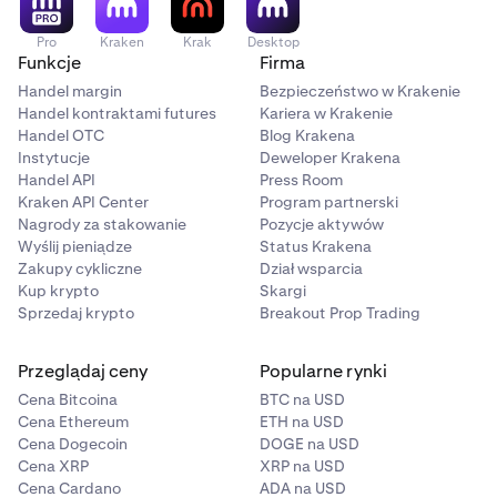
Pro
Kraken
Krak
Desktop
Funkcje
Firma
Handel margin
Bezpieczeństwo w Krakenie
Handel kontraktami futures
Kariera w Krakenie
Handel OTC
Blog Krakena
Instytucje
Deweloper Krakena
Handel API
Press Room
Kraken API Center
Program partnerski
Nagrody za stakowanie
Pozycje aktywów
Wyślij pieniądze
Status Krakena
Zakupy cykliczne
Dział wsparcia
Kup krypto
Skargi
Sprzedaj krypto
Breakout Prop Trading
Przeglądaj ceny
Popularne rynki
Cena Bitcoina
BTC na USD
Cena Ethereum
ETH na USD
Cena Dogecoin
DOGE na USD
Cena XRP
XRP na USD
Cena Cardano
ADA na USD