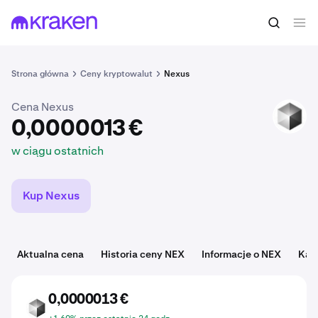
0,0000013 €
Kup NEX
w ciągu ostatnich
Strona główna
Ceny kryptowalut
Nexus
Cena Nexus
NEX
0,0000013 €
w ciągu ostatnich
Kup Nexus
Aktualna cena
Historia ceny NEX
Informacje o NEX
Kat
0,0000013 €
NEX