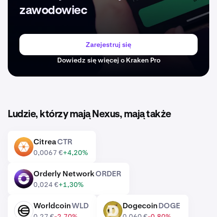
zawodowiec
Zarejestruj się
Dowiedz się więcej o Kraken Pro
Ludzie, którzy mają Nexus, mają także
Citrea
CTR
CTR
0,0067 €
+4,20%
Orderly Network
ORDER
ORDER
0,024 €
+1,30%
Worldcoin
WLD
Dogecoin
DOGE
WLD
DOGE
0,27 €
-2,70%
0,060 €
-0,80%