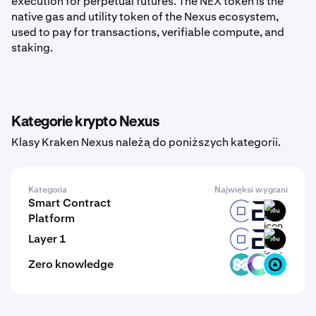
execution for perpetual futures. The NEX token is the
native gas and utility token of the Nexus ecosystem,
used to pay for transactions, verifiable compute, and
staking.
Kategorie krypto Nexus
Klasy Kraken Nexus należą do poniższych kategorii.
Kategoria
Najwięksi wygrani
Smart Contract
RYO
EVR
GINI
Platform
Layer 1
RYO
EVR
GINI
Zero knowledge
MCH
CYS
ZBT