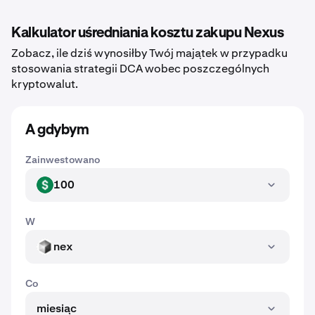
Kalkulator uśredniania kosztu zakupu Nexus
Zobacz, ile dziś wynosiłby Twój majątek w przypadku
stosowania strategii DCA wobec poszczególnych
kryptowalut.
A gdybym
Zainwestowano
100
USD
W
nex
NEX
Co
miesiąc