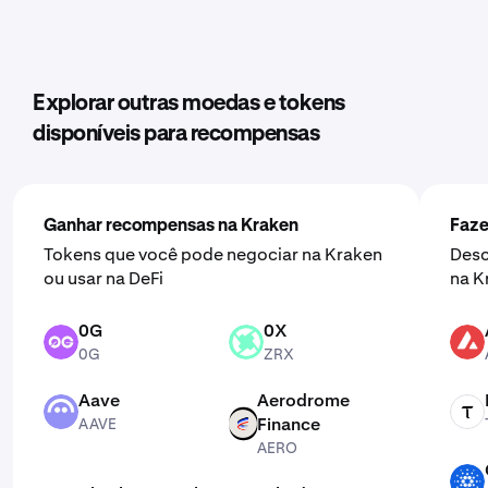
Explorar outras moedas e tokens
disponíveis para recompensas
Ganhar recompensas na Kraken
Faze
Tokens que você pode negociar na Kraken
Desc
ou usar na DeFi
na K
0G
0X
0G
ZRX
AVAX
0G
ZRX
Aave
Aerodrome
AAVE
TAO
Finance
AAVE
AERO
AERO
ADA