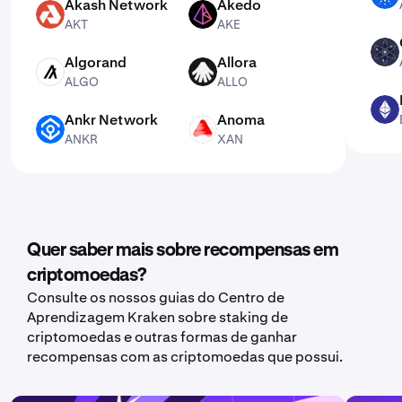
Akash Network
Akedo
AKT
AKE
AKT
AKE
ATOM
Algorand
Allora
ALGO
ALLO
ALGO
ALLO
ETH
Ankr Network
Anoma
ANKR
XAN
ANKR
XAN
Quer saber mais sobre recompensas em
criptomoedas?
Consulte os nossos guias do Centro de
Aprendizagem Kraken sobre staking de
criptomoedas e outras formas de ganhar
recompensas com as criptomoedas que possui.