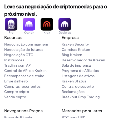
Leve sua negociação de criptomoedas para o
próximo nível.
Pro
Kraken
Krak
Desktop
Recursos
Empresa
Negociação com margem
Kraken Security
Negociação de futuros
Carreiras Kraken
Negociação OTC
Blog Kraken
Instituições
Desenvolvedor da Kraken
Trading com API
Sala de imprensa
Central de API da Kraken
Programa de Afiliados
Recompensas de stake
Listagens de ativos
Envie dinheiro
Kraken Status
Compras recorrentes
Central de suporte
Compre cripto
Reclamações
Venda cripto
Breakout Prop Trading
Navegar nos Preços
Mercados populares
Preço do Bitcoin
BTC para USD