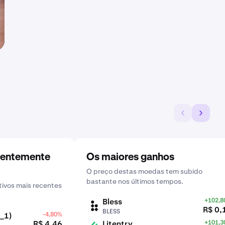
centemente
Os maiores ganhos
O preço destas moedas tem subido
bastante nos últimos tempos.
ivos mais recentes
Bless
+102,
BLESS
R$ 0,
BLESS
_1)
-4,80%
R$ 4,46
Litentry
+101,