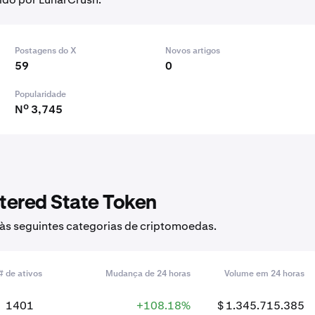
Postagens do X
Novos artigos
59
0
Popularidade
Nº 3,745
tered State Token
 às seguintes categorias de criptomoedas.
# de ativos
Mudança de 24 horas
Volume em 24 horas
1401
+108.18%
$ 1.345.715.385