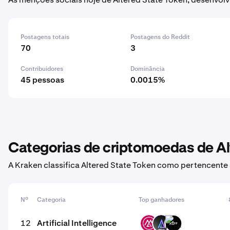
Postagens totais
Postagens do Reddit
70
3
Contribuidores
Dominância
45 pessoas
0.0015%
Categorias de criptomoedas de Al
A Kraken classifica Altered State Token como pertencente
Nº
Categoria
Top ganhadores
12
Artificial Intelligence
MSAI
LKI
KLEF