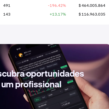
491
-196.42%
$ 464.005.864
143
+13.17%
$ 116.963.035
escubra oportunidades
 um profissional