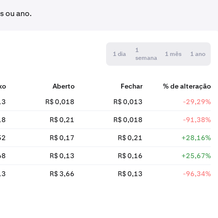
s ou ano.
1
1 dia
1 mês
1 ano
semana
xo
Aberto
Fechar
% de alteração
13
R$ 0,018
R$ 0,013
-29,29%
18
R$ 0,21
R$ 0,018
-91,38%
52
R$ 0,17
R$ 0,21
+28,16%
68
R$ 0,13
R$ 0,16
+25,67%
13
R$ 3,66
R$ 0,13
-96,34%