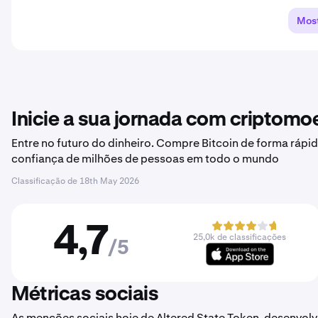
Most
Inicie a sua jornada com criptom
Entre no futuro do dinheiro. Compre Bitcoin de forma rápid
confiança de milhões de pessoas em todo o mundo
Classificação de
18th May 2026
4,7
25,0k de classificações
/5
Métricas sociais
As menções sociais hoje de Altered State Token, desenvolv