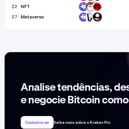
22
NFT
DYP
CAT
RC
27
Metaverse
DYP
DVI
SPH
Analise tendências, d
e negocie Bitcoin como
Cadastre-se
Saiba mais sobre o Kraken Pro