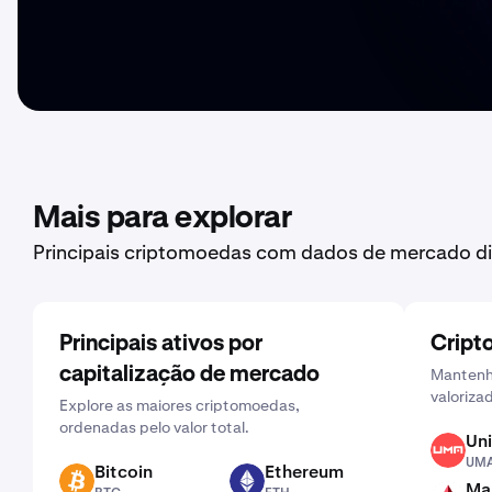
Mais para explorar
Principais criptomoedas com dados de mercado di
Principais ativos por
Cript
capitalização de mercado
Mantenha
valoriza
Explore as maiores criptomoedas,
ordenadas pelo valor total.
Uni
UMA
UM
Bitcoin
Ethereum
BTC
ETH
Man