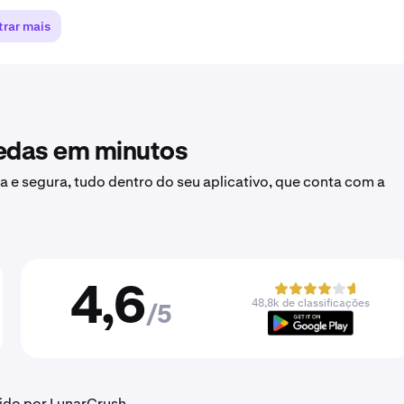
rar mais
oedas em minutos
a e segura, tudo dentro do seu aplicativo, que conta com a
4,6
48,8k de classificações
/5
ido por LunarCrush.