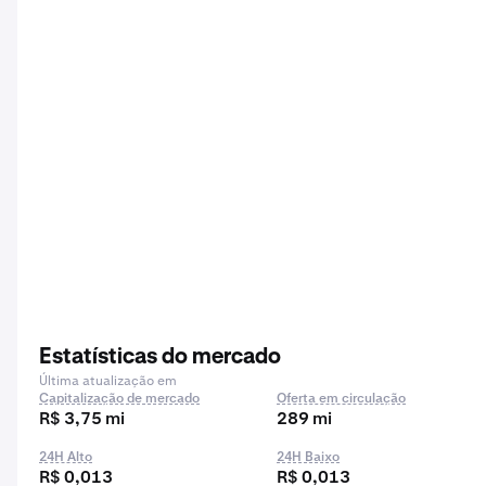
Estatísticas do mercado
Última atualização em
Capitalização de mercado
Oferta em circulação
R$ 3,75 mi
289 mi
24H Alto
24H Baixo
R$ 0,013
R$ 0,013