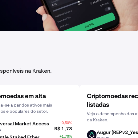
sponíveis na Kraken.
omoedas em alta
Criptomoedas re
listadas
-se a par dos ativos mais
dos e populares do setor.
Veja o desempenho dos at
da Kraken.
versal Market Access
-0,50%
R$ 1,73
A
Augur (REPv2_Yes
AUGUR
tle Staked Ether
+1,70%