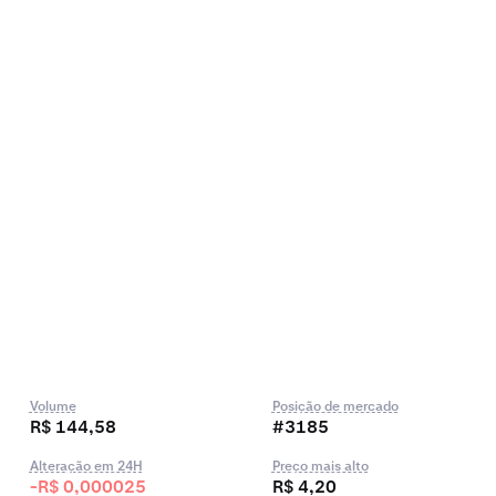
Volume
Posição de mercado
R$ 144,58
#3185
Alteração em 24H
Preço mais alto
-R$ 0,000025
R$ 4,20