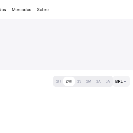
ados
Mercados
Sobre
BRL
1H
24H
1S
1M
1A
5A